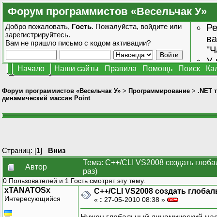
Форум программистов «Весельчак У»
Добро пожаловать,
Гость
. Пожалуйста,
войдите
или
Ре
зарегистрируйтесь
.
ва
Вам не пришло
письмо с кодом активации?
"Ч
У 
Начало
Наши сайты
Правила
Помощь
Поиск
Ка
от
зн
Форум программистов «Весельчак У»
>
Программирование
>
.NET 
динамический массив Point
Страниц: [
1
]
Вниз
Тема: С++/CLI VS2008 создать глоб
Автор
раз)
0 Пользователей и 1 Гость смотрят эту тему.
xTANATOSx
С++/CLI VS2008 создать глоба
Интересующийся
«
:
27-05-2010 08:38 »