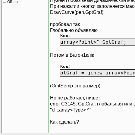
Нужен глобальный динамический масс
Offline
При нажатии кнопки заполняется масс
DrawCurve(pen,GptGraf);
пробовал так
Глобально объявляю
Код:
array<Point>^ GptGraf;
Потом в Батон1клік
Код:
ptGraf = gcnew array<Poi
(GintSemp это размер)
Но не работает, пишет
error C3145: GptGraf: глобальная ил
"cli::array<Type> ^"
Как сделать?