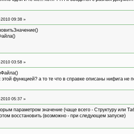
-2010 09:38 »
новитьЗначение()
айла()
-2010 03:58 »
Файла()
 этой функцией? а то те что в справке описаны нифига не 
-2010 05:37 »
торым параметром значение (чаще всего - Структуру или Т
том восстановить (возможно - при следующем запуске)