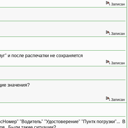
Записан
Записан
уг" и после распечатки не сохраняется
Записан
щие значения?
Записан
Номер" "Водитель" "Удостоверение" "Пунтк погрузки"... В
тов.. Были такие ситуации?