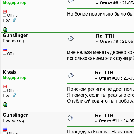
Модератор
«
Ответ #8 :
21-05
Но более правильно было бы 
Offline
Пол:
Gunslinger
Re: ТТН
Постоялец
«
Ответ #9 :
21-05
мне нельзя менять дерево ко
Offline
использованием этих функций
Kivals
Re: ТТН
Модератор
«
Ответ #10 :
21-05
Поиском религия не дает пол
Offline
Я помогу, если ты реально ст
Пол:
Опубликуй код что ты пробова
Gunslinger
Re: ТТН
Постоялец
«
Ответ #11 :
24-05
Процедура Кнопка1Нажатие(
Offline