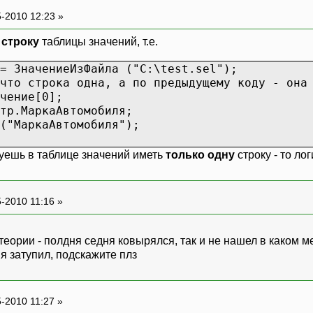
-2010 12:23 »
ь
строку
таблицы значений, т.е.
= ЗначениеИзФайла ("C:\test.sel");
что строка одна, а по предыдущему коду - она
чение[0];
тр.МаркаАвтомобиля;
("МаркаАвтомобиля");
руешь в таблице значений иметь
только одну
строку - то ло
-2010 11:16 »
теории - полдня седня ковырялся, так и не нашел в каком м
о я затупил, подскажите плз
-2010 11:27 »