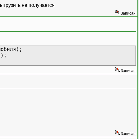
выгрузить не получается
Записан
мобиля);
а);
Записан
Записан