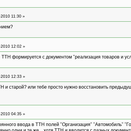
-2010 11:30 »
анием?
-2010 12:02 »
. ТТН формируется с документом "реализация товаров и усл
-2010 12:33 »
ТН и старой? или тебе просто нужно восстановить предыду
-2010 04:35 »
янного ввода в ТТН полей "Организация" "Автомобиль" "Гос
янно одни и те же... хотя ТТН и вводится с разных докумен