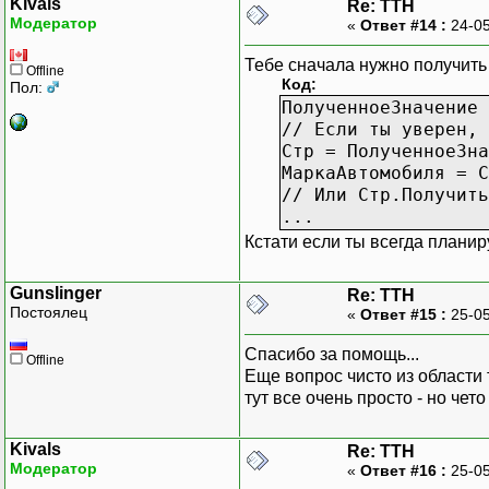
Kivals
Re: ТТН
Модератор
«
Ответ #14 :
24-05
Тебе сначала нужно получит
Offline
Код:
Пол:
ПолученноеЗначение 
// Если ты уверен, 
Стр = ПолученноеЗна
МаркаАвтомобиля = С
// Или Стр.Получить
...
Кстати если ты всегда плани
Gunslinger
Re: ТТН
Постоялец
«
Ответ #15 :
25-05
Спасибо за помощь...
Offline
Еще вопрос чисто из области 
тут все очень просто - но чет
Kivals
Re: ТТН
Модератор
«
Ответ #16 :
25-05