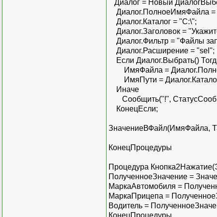
Диалог = Новый ДиалогВыб
Диалог.ПолноеИмяФайла = "t
Диалог.Каталог = "C:\";
Диалог.Заголовок = "Укажите
Диалог.Фильтр = "Файлы запросо
Диалог.Расширение = "sel";
Если Диалог.Выбрать() Тогд
ИмяФайла = Диалог.Полн
ИмяПути = Диалог.Катало
Иначе
Сообщить("!", СтатусСооб
КонецЕсли;
ЗначениеВФайл(ИмяФайла, Т
КонецПроцедуры
Процедура Кнопка2Нажатие(
ПолученноеЗначение = Значени
МаркаАвтомобиля = Полученн
МаркаПрицепа = ПолученноеЗ
Водитель = ПолученноеЗначен
КонецПроцедуры