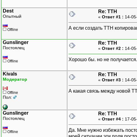
Dest
Re: ТТН
Опытный
«
Ответ #1 :
14-05
А если создать ТТН копиров
Offline
Gunslinger
Re: ТТН
Постоялец
«
Ответ #2 :
14-05
Хорошо бы. но не получается
Offline
Kivals
Re: ТТН
Модератор
«
Ответ #3 :
14-05
А какая связь между новой Т
Offline
Пол:
Gunslinger
Re: ТТН
Постоялец
«
Ответ #4 :
17-05
Да. Мне нужно избежать посто
Offline
моей ситуации эти поля посто