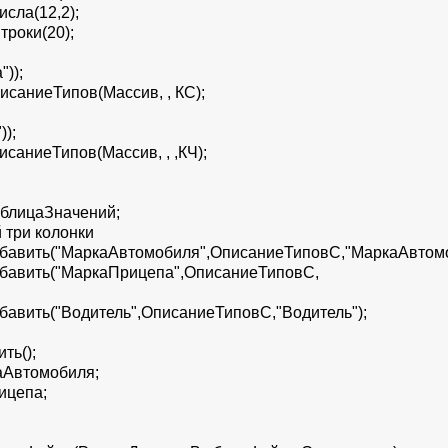
сла(12,2);
роки(20);
));
саниеТипов(Массив, , КС);
);
аниеТипов(Массив, , ,КЧ);
й
блицаЗначений;
й три колонки
бавить("МаркаАвтомобиля",ОписаниеТиповС,"МаркаАвтомо
обавить("МаркаПрицепа",ОписаниеТиповС,
бавить("Водитель",ОписаниеТиповС,"Водитель");
ть();
аАвтомобиля;
ицепа;