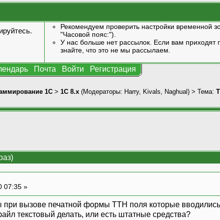
Рекомендуем проверить настройки временной зо
ируйтесь
.
"Часовой пояс:").
У нас больше нет рассылок. Если вам приходят п
знайте, что это не мы рассылаем.
лендарь
Почта
Войти
Регистрация
аммирование 1С
>
1С 8.x
(Модераторы:
Harry
,
Kivals
,
Naghual
) > Тема:
раз)
0 07:35 »
ы при вызове печатной формы ТТН поля которые вводились
файл текстовый делать, или есть штатные средства?