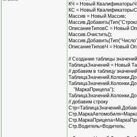
КЧ = Новый КвалификаторыЧи
КС = Новый КвалификаторыСт
Массив = Новый Массив;
Массив.Добавить(Тип("Строка"
ОписаниеТиповС = Новый Опи
Массив.Очистить();
Массив.Добавить(Тип("Число")
ОписаниеТиповЧ = Новый Опис
// Создание таблицы значени
ТаблицаЗначений = Новый Та
// добавим в таблицу значени
ТаблицаЗначений.Колонки.До
ТаблицаЗначений.Колонки.Д
"МаркаПрицепа");
ТаблицаЗначений.Колонки.До
// добавим строку
Стр=ТаблицаЗначений.Добави
Стр.МаркаАвтомобиля=Марк
Стр.МаркаПрицепа=МаркаПр
Стр.Водитель=Водитель;