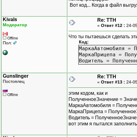
Вот код... Когда в файл выгр
Kivals
Re: ТТН
Модератор
«
Ответ #12 :
24-05
Что ты пытаешься сделать эт
Offline
Код:
Пол:
МаркаАвтомобиля = П
МаркаПрицепа = Полу
Водитель = Полученн
Gunslinger
Re: ТТН
Постоялец
«
Ответ #13 :
24-05
этим кодом, как и
Offline
ПолученноеЗначение = Значени
МаркаАвтомобиля = Получен
МаркаПрицепа = Полученное
Водитель = ПолученноеЗначе
вот этим я пытался заполнить