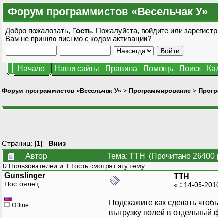
Форум программистов «Весельчак У»
Добро пожаловать,
Гость
. Пожалуйста,
войдите
или
зарегистр
Вам не пришло
письмо с кодом активации?
Начало
Наши сайты
Правила
Помощь
Поиск
Ка
Форум программистов «Весельчак У»
>
Программирование
>
Прогр
Страниц: [
1
]
Вниз
Автор
Тема: ТТН (Прочитано 26400 
0 Пользователей и 1 Гость смотрят эту тему.
Gunslinger
ТТН
Постоялец
«
:
14-05-201
Подскажите как сделать чтоб
Offline
выгрузку полей в отдельный 