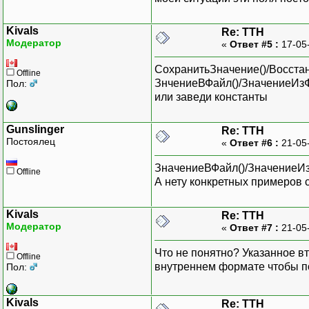
Kivals
Re: ТТН
Модератор
«
Ответ #5 :
17-05
СохранитьЗначение()/Восста
Offline
ЗнчениеВФайл()/ЗначениеИзФ
Пол:
или заведи константы
Gunslinger
Re: ТТН
Постоялец
«
Ответ #6 :
21-05
ЗначениеВФайл()/ЗначениеИз
Offline
А нету конкретных примеров с
Kivals
Re: ТТН
Модератор
«
Ответ #7 :
21-05
Что не понятно? Указанное в
Offline
внутреннем формате чтобы по
Пол:
Kivals
Re: ТТН