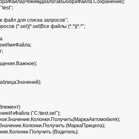
ораФайла(РежимДиалогаВыбораФайла.Сохранение);
est";
 файл для списка запросов";
в (*.sel)|*.sel|Все файлы (*.*)|*.*";
а
оеИмяФайла;
г;
щения.Важное);
аблицаЗначений);
Элемент)
еИзФайла ("C:\test.sel");
оеЗначение.Колонки.Получить(МаркаАвтомобиля);
начение.Колонки.Получить (МаркаПрицепа);
ие.Колонки.Получить (Водитель);