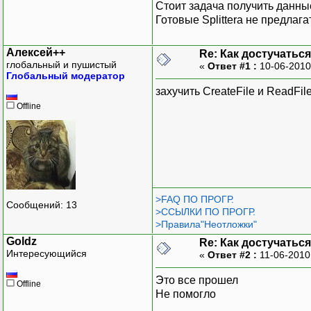
Стоит задача получить данные
Готовые Splittera не предлага
Алексей++
Re: Как достучатьс
глобальный и пушистый
«
Ответ #1 :
10-06-2010
Глобальный модератор
захучить CreateFile и ReadFil
Offline
>FAQ ПО ПРОГР.
Сообщений: 13
>ССЫЛКИ ПО ПРОГР.
>Правила"Неотложки"
Goldz
Re: Как достучатьс
Интересующийся
«
Ответ #2 :
11-06-2010
Это все прошел
Offline
Не помогло