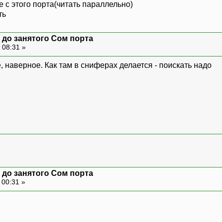
 с этого порта(читать параллельно)
ть
я до занятого Сом порта
 08:31 »
e, наверное. Как там в сниферах делается - поискать надо
я до занятого Сом порта
 00:31 »