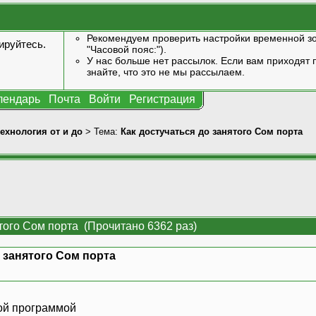
Рекомендуем проверить настройки временной зо
ируйтесь
.
"Часовой пояс:").
У нас больше нет рассылок. Если вам приходят п
знайте, что это не мы рассылаем.
лендарь
Почта
Войти
Регистрация
технология от и до
> Тема:
Как достучаться до занятого Сом порта
ятого Сом порта (Прочитано 6362 раз)
о занятого Сом порта
гой программой