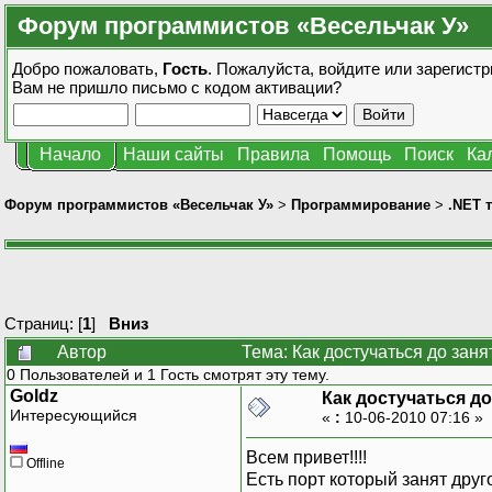
Форум программистов «Весельчак У»
Добро пожаловать,
Гость
. Пожалуйста,
войдите
или
зарегистр
Вам не пришло
письмо с кодом активации?
Начало
Наши сайты
Правила
Помощь
Поиск
Ка
Форум программистов «Весельчак У»
>
Программирование
>
.NET 
Страниц: [
1
]
Вниз
Автор
Тема: Как достучаться до зан
0 Пользователей и 1 Гость смотрят эту тему.
Goldz
Как достучаться д
Интересующийся
«
:
10-06-2010 07:16 »
Всем привет!!!!
Offline
Есть порт который занят дру