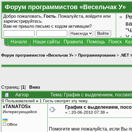
Форум программистов «Весельчак У»
Добро пожаловать,
Гость
. Пожалуйста,
войдите
или
Ре
зарегистрируйтесь
.
ва
Вам не пришло
письмо с кодом активации?
"Ч
У 
Начало
Наши сайты
Правила
Помощь
Поиск
Ка
от
зн
Форум программистов «Весельчак У»
>
Программирование
>
.NET 
Страниц: [
1
]
Вниз
Автор
Тема: График с выделением, посовет
0 Пользователей и 1 Гость смотрят эту тему.
xTANATOSx
График с выделением, посо
Интересующийся
«
:
20-06-2010 07:38 »
Offline
Помогите мне пожалуйста, если Вы п