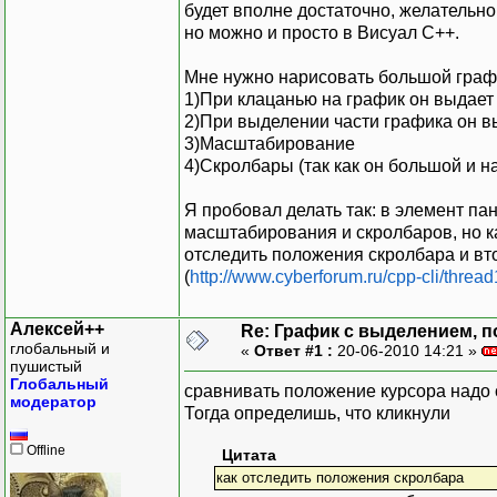
будет вполне достаточно, желательно 
но можно и просто в Висуал С++.
Мне нужно нарисовать большой графи
1)При клацанью на график он выдает 
2)При выделении части графика он в
3)Масштабирование
4)Скролбары (так как он большой и н
Я пробовал делать так: в элемент па
масштабирования и скролбаров, но как
отследить положения скролбара и вт
(
http://www.cyberforum.ru/cpp-cli/threa
Алексей++
Re: График с выделением, п
глобальный и
«
Ответ #1 :
20-06-2010 14:21 »
пушистый
Глобальный
сравнивать положение курсора надо с
модератор
Тогда определишь, что кликнули
Offline
Цитата
как отследить положения скролбара