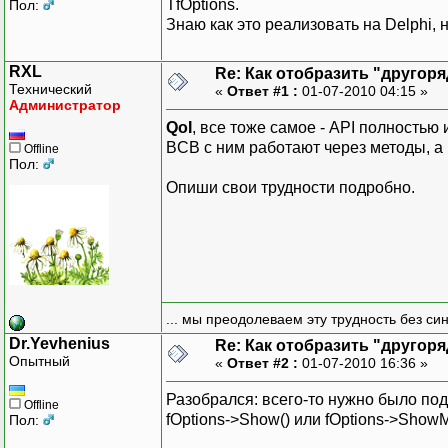
TfOptions.
Пол:
Знаю как это реализовать на Delphi, 
RXL
Re: Как отобразить "другор
Технический
«
Ответ #1 :
01-07-2010 04:15 »
Администратор
QoI
, все тоже самое - API полностью и
BCB с ним работают через методы, а в
Offline
Пол:
Опиши свои трудности подробно.
... мы преодолеваем эту трудность без си
Dr.Yevhenius
Re: Как отобразить "другор
Опытный
«
Ответ #2 :
01-07-2010 16:36 »
Разобрался: всего-то нужно было подк
Offline
fOptions->Show() или fOptions->ShowM
Пол: