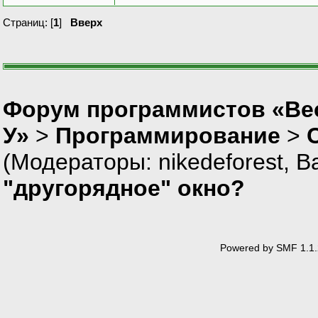
Страниц: [
1
]
Вверх
Форум программистов «Ве
У»
>
Программирование
>
(Модераторы:
nikedeforest
,
В
"другорядное" окно?
Powered by SMF 1.1.