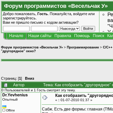
Форум программистов «Весельчак У»
Добро пожаловать,
Гость
. Пожалуйста,
войдите
или
Ре
зарегистрируйтесь
.
ва
Вам не пришло
письмо с кодом активации?
"Ч
У 
Начало
Наши сайты
Правила
Помощь
Поиск
Ка
от
зн
Форум программистов «Весельчак У»
>
Программирование
>
C/C++
"другорядное" окно?
Страниц: [
1
]
Вниз
Автор
Тема: Как отобразить "другорядное"
0 Пользователей и 1 Гость смотрят эту тему.
Dr.Yevhenius
Как отобразить "другорядн
Опытный
«
:
01-07-2010 01:37 »
Сабж. Есть две формы: главная (TfMai
Offline