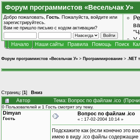
Форум программистов «Весельчак У»
Добро пожаловать,
Гость
. Пожалуйста,
войдите
или
Ре
зарегистрируйтесь
.
ва
Вам не пришло
письмо с кодом активации?
"Ч
У 
Начало
Наши сайты
Правила
Помощь
Поиск
Ка
от
зн
Форум программистов «Весельчак У»
>
Программирование
>
.NET 
Страниц: [
1
]
Вниз
Автор
Тема: Вопрос по файлам .ico (Прочи
0 Пользователей и 1 Гость смотрят эту тему.
Dimyan
Вопрос по файлам .ico
Гость
«
:
17-02-2004 10:14 »
Подскажите как (если конечно это воо
имею в виду .ico файлы содержащие 