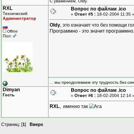
С уважением, Oldy.
RXL
Вопрос по файлам .ico
Технический
«
Ответ #5 :
18-02-2004 11:35 
Администратор
Oldy
, это означает что без помощи г
Программно - это значит программно. 
Offline
Пол:
... мы преодолеваем эту трудность без си
Dimyan
Вопрос по файлам .ico
Гость
«
Ответ #6 :
18-02-2004 12:14 
RXL
, именно так
Страниц: [
1
]
Вверх