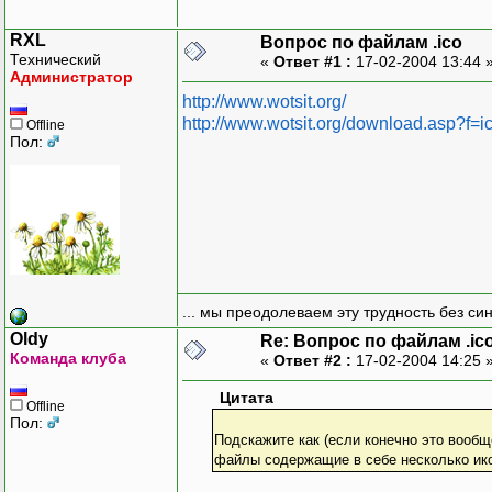
RXL
Вопрос по файлам .ico
Технический
«
Ответ #1 :
17-02-2004 13:44 
Администратор
http://www.wotsit.org/
http://www.wotsit.org/download.asp?f=i
Offline
Пол:
... мы преодолеваем эту трудность без си
Oldy
Re: Вопрос по файлам .ic
Команда клуба
«
Ответ #2 :
17-02-2004 14:25 
Цитата
Offline
Пол:
Подскажите как (если конечно это вообще
файлы содержащие в себе несколько ико