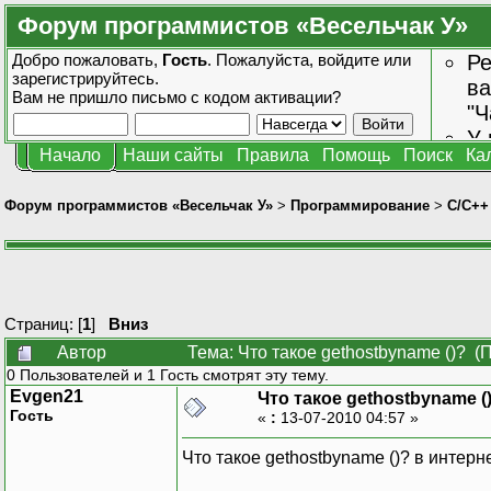
Форум программистов «Весельчак У»
Добро пожаловать,
Гость
. Пожалуйста,
войдите
или
Ре
зарегистрируйтесь
.
ва
Вам не пришло
письмо с кодом активации?
"Ч
У 
Начало
Наши сайты
Правила
Помощь
Поиск
Ка
от
зн
Форум программистов «Весельчак У»
>
Программирование
>
C/C++
Страниц: [
1
]
Вниз
Автор
Тема: Что такое gethostbyname ()? (
0 Пользователей и 1 Гость смотрят эту тему.
Evgen21
Что такое gethostbyname (
Гость
«
:
13-07-2010 04:57 »
Что такое gethostbyname ()? в интерне