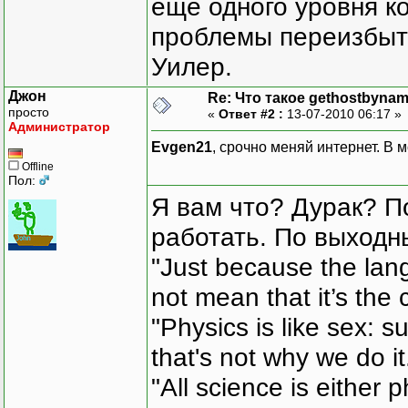
еще одного уровня ко
проблемы переизбыт
Уилер.
Джон
Re: Что такое gethostbynam
просто
«
Ответ #2 :
13-07-2010 06:17 »
Администратор
Evgen21
, срочно меняй интернет. В 
Offline
Пол:
Я вам что? Дурак? П
работать. По выходн
"Just because the lan
not mean that it’s the 
"Physics is like sex: s
that's not why we do i
"All science is either 