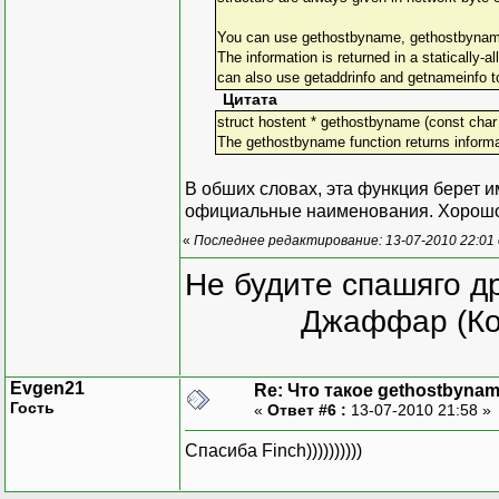
You can use gethostbyname, gethostbyname2 
The information is returned in a statically-
can also use getaddrinfo and getnameinfo to
Цитата
struct hostent * gethostbyname (const ch
The gethostbyname function returns informati
В обших словах, эта функция берет и
официальные наименования. Хорошо 
«
Последнее редактирование: 13-07-2010 22:01 
Не будите спашяго д
Джаффар (Ко
Evgen21
Re: Что такое gethostbynam
Гость
«
Ответ #6 :
13-07-2010 21:58 »
Спасиба Finch))))))))))