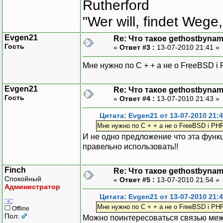
Rutherford
"Wer will, findet Wege,
Evgen21
Re: Что такое gethostbynam
Гость
«
Ответ #3 :
13-07-2010 21:41 »
Мне нужно по С + + а не о FreeBSD i 
Evgen21
Re: Что такое gethostbynam
Гость
«
Ответ #4 :
13-07-2010 21:43 »
Цитата: Evgen21 от 13-07-2010 21:
Мне нужно по С + + а не о FreeBSD i PHP
И не одно предложение что эта функц
правельно использовать!!
Finch
Re: Что такое gethostbynam
Спокойный
«
Ответ #5 :
13-07-2010 21:54 »
Администратор
Цитата: Evgen21 от 13-07-2010 21:
Мне нужно по С + + а не о FreeBSD i PHP
Offline
Пол:
Можно поинтересоваться связью межд