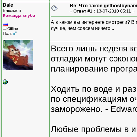
Dale
Re: Что такое gethostbynam
Блюзмен
«
Ответ #1 :
13-07-2010 05:11 »
Команда клуба
А в каком вы интернете смотрели? В 
лучше, чем совсем ничего...
Offline
Пол:
Всего лишь неделя к
отладки могут сэкон
планирование програ
Ходить по воде и ра
по спецификациям оче
заморожено. - Edward
Любые проблемы в и