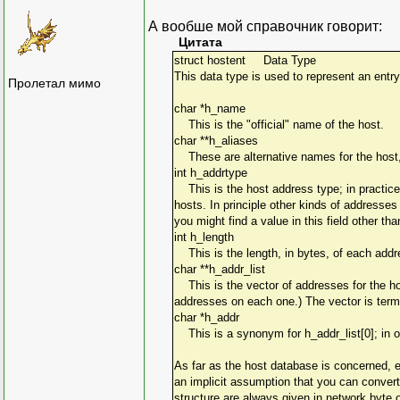
А вообше мой справочник говорит:
Цитата
struct hostent Data Type
This data type is used to represent an entr
Пролетал мимо
char *h_name
This is the "official" name of the host.
char **h_aliases
These are alternative names for the host, r
int h_addrtype
This is the host address type; in practice,
hosts. In principle other kinds of addresses
you might find a value in this field other
int h_length
This is the length, in bytes, of each addr
char **h_addr_list
This is the vector of addresses for the hos
addresses on each one.) The vector is termi
char *h_addr
This is a synonym for h_addr_list[0]; in oth
As far as the host database is concerned, e
an implicit assumption that you can convert
structure are always given in network byte 