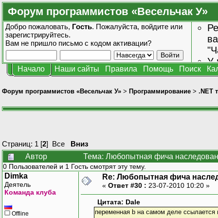
Форум программистов «Весельчак У»
Добро пожаловать,
Гость
. Пожалуйста,
войдите
или
Ре
зарегистрируйтесь
.
ва
Вам не пришло
письмо с кодом активации?
"Ч
У 
Начало
Наши сайты
Правила
Помощь
Поиск
Ка
от
зн
Форум программистов «Весельчак У»
>
Программирование
>
.NET 
Страниц:
1
[
2
]
Все
Вниз
Автор
Тема: Любопытная фича наследован
0 Пользователей и 1 Гость смотрят эту тему.
Dimka
Re: Любопытная фича насле
Деятель
«
Ответ #30 :
23-07-2010 10:20 »
Команда клуба
Цитата: Dale
переменная b на самом деле ссылается н
Offline