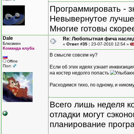
Программировать - з
Невывернутое лучше,
Многие готовы скорее
Dale
Re: Любопытная фича насле
Блюзмен
«
Ответ #35 :
23-07-2010 12:54 »
Команда клуба
В смысле совсем ну?
Offline
Пол:
Если об этих идеях узнает инквизици
на костер недолго попасть
Расходимся тихо, по одному, и никому
Всего лишь неделя к
отладки могут сэкон
планирование програ