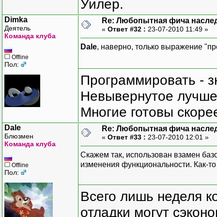
Уилер.
Dimka
Re: Любопытная фича насле
Деятель
«
Ответ #32 :
23-07-2010 11:49 »
Команда клуба
Dale
, наверно, только выражение "п
Offline
Пол:
Программировать - з
Невывернутое лучше,
Многие готовы скорее
Dale
Re: Любопытная фича насле
Блюзмен
«
Ответ #33 :
23-07-2010 12:01 »
Команда клуба
Скажем так, использован взамен баз
изменения функциональности. Как-то 
Offline
Пол:
Всего лишь неделя к
отладки могут сэкон