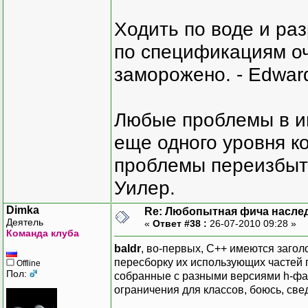
Ходить по воде и ра
по спецификациям оче
заморожено. - Edward
Любые проблемы в и
еще одного уровня ко
проблемы переизбыт
Уилер.
Dimka
Re: Любопытная фича насле
Деятель
«
Ответ #38 :
26-07-2010 09:28 »
Команда клуба
baldr
, во-первых, C++ имеются заго
пересборку их использующих частей п
Offline
Пол:
собранные с разными версиями h-файл
ограничения для классов, боюсь, све