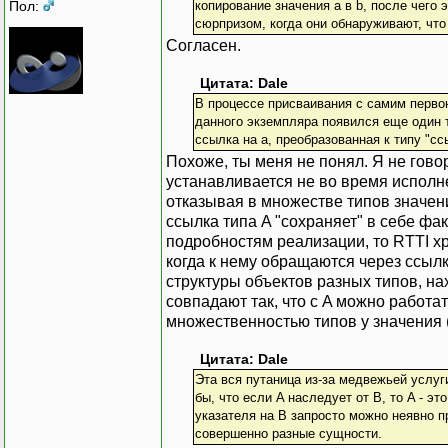
Пол:
копирование значения a в b, после чего
сюрпризом, когда они обнаруживают, что
Согласен.
Цитата: Dale
В процессе присваивания с самим первон
данного экземпляра появился еще один т
ссылка на a, преобразованная к типу "сс
Похоже, ты меня не понял. Я не говор
устанавливается не во время исполне
отказывая в множестве типов значени
ссылка типа A "сохраняет" в себе фа
подробностям реализации, то RTTI хр
когда к нему обращаются через ссылк
структуры объектов разных типов, н
совпадают так, что с A можно работа
множественностью типов у значения (
Цитата: Dale
Эта вся путаница из-за медвежьей услу
бы, что если A наследует от B, то A - эт
указателя на B запросто можно неявно пр
совершенно разные сущности.