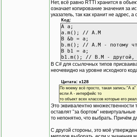
Нет, всё равно RTTI хранится в объе
означает копирование значения за и
указатель, так как хранит не адрес, 
Код:
A a;
a.m(); // A.M
B &b = a;
b.m(); // A.M - потому ч
B b1 = a;
b1.m(); // B.M - другой,
В C# для ссылочных типов присваивани
неочевидно на уровне исходного код
Цитата: x128
По моему всё просто, такая запись:"А а"
если А - интерфейс то
то объект всех классов которые его реали
Это эквивалентно множественности т
оставлят "за бортом" невиртуальные 
то непонятно, что выбрать. Причём д
С другой стороны, это моё утвержден
методов выборать, если у значения 