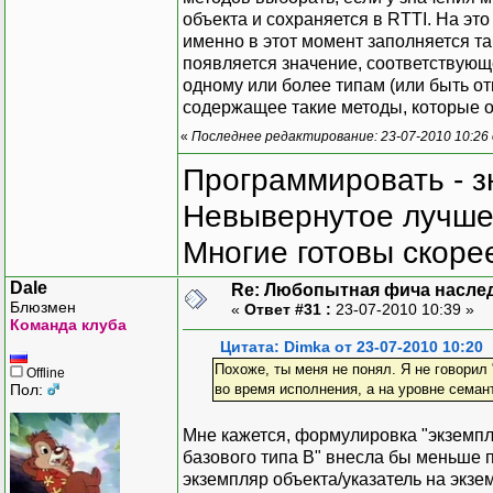
объекта и сохраняется в RTTI. На это
именно в этот момент заполняется та
появляется значение, соответствующе
одному или более типам (или быть о
содержащее такие методы, которые о
«
Последнее редактирование: 23-07-2010 10:26
Программировать - з
Невывернутое лучше,
Многие готовы скорее
Dale
Re: Любопытная фича насле
Блюзмен
«
Ответ #31 :
23-07-2010 10:39 »
Команда клуба
Цитата: Dimka от 23-07-2010 10:20
Похоже, ты меня не понял. Я не говорил 
Offline
Пол:
во время исполнения, а на уровне семан
Мне кажется, формулировка "экземпл
базового типа В" внесла бы меньше п
экземпляр объекта/указатель на экзе