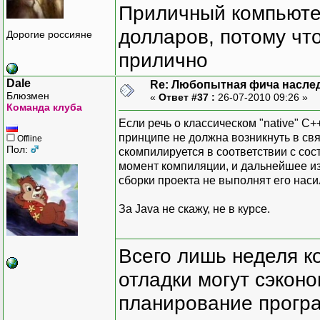
Приличный компьютер
долларов, потому что
Дорогие россияне
прилично
Dale
Re: Любопытная фича насле
Блюзмен
«
Ответ #37 :
26-07-2010 09:26 »
Команда клуба
Если речь о классическом "native" С+
принципе не должна возникнуть в свя
Offline
Пол:
скомпилируется в соответствии с со
момент компиляции, и дальнейшее из
сборки проекта не выполнят его нас
За Java не скажу, не в курсе.
Всего лишь неделя к
отладки могут сэкон
планирование програ