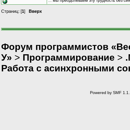
... мы преодолеваем эту трудность без си
Страниц: [
1
]
Вверх
Форум программистов «Ве
У»
>
Программирование
>
Работа с асинхронными со
Powered by SMF 1.1.