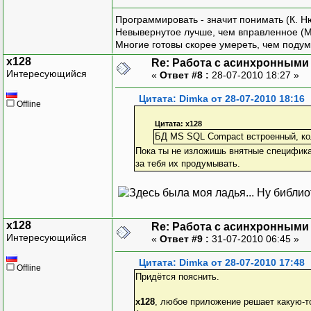
Программировать - значит понимать (К. Н
Невывернутое лучше, чем вправленное (М
Многие готовы скорее умереть, чем подум
x128
Re: Работа с асинхронными
Интересующийся
«
Ответ #8 :
28-07-2010 18:27 »
Цитата: Dimka от 28-07-2010 18:16
Offline
Цитата: x128
БД MS SQL Compact встроенный, коли
Пока ты не изложишь внятные специфика
за тебя их продумывать.
Ну библиот
x128
Re: Работа с асинхронными
Интересующийся
«
Ответ #9 :
31-07-2010 06:45 »
Цитата: Dimka от 28-07-2010 17:48
Offline
Придётся пояснить.
x128
, любое приложение решает какую-т