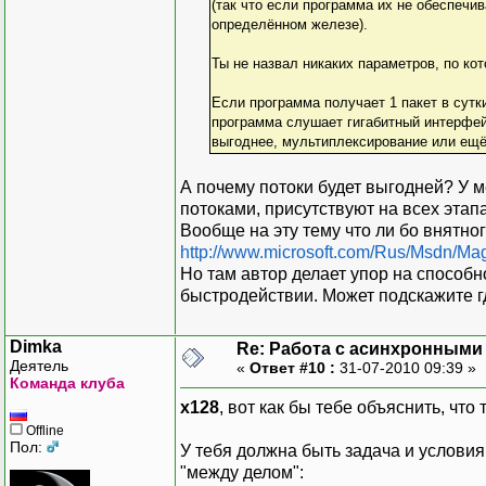
(так что если программа их не обеспечив
определённом железе).
Ты не назвал никаких параметров, по ко
Если программа получает 1 пакет в сутки
программа слушает гигабитный интерфейс
выгоднее, мультиплексирование или ещё
А почему потоки будет выгодней? У 
потоками, присутствуют на всех этап
Вообще на эту тему что ли бо внятног
http://www.microsoft.com/Rus/Msdn/M
Но там автор делает упор на способн
быстродействии. Может подскажите г
Dimka
Re: Работа с асинхронными
Деятель
«
Ответ #10 :
31-07-2010 09:39 »
Команда клуба
x128
, вот как бы тебе объяснить, что
Offline
Пол:
У тебя должна быть задача и условия
"между делом":