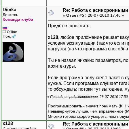
Dimka
Re: Работа с асинхронными
Деятель
«
Ответ #5 :
28-07-2010 17:48 »
Команда клуба
Придётся пояснить.
Offline
Пол:
x128
, любое приложение решает каку
условия эксплуатации (так что если 
нагрузки (на что программа способна
Ты не назвал никаких параметров, п
архитектуры.
Если программа получает 1 пакет в су
нужна. Если программа слушает гигаб
то обсуждать: потоки тут выгоднее, 
«
Последнее редактирование: 28-07-2010 17:50
Программировать - значит понимать (К. Н
Невывернутое лучше, чем вправленное (М
Многие готовы скорее умереть, чем подум
x128
Re: Работа с асинхронными
Интересующийся
«
Ответ #6 :
28-07-2010 18:03 »