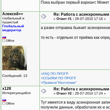
Пока выбран первый вариант. Может
Алексей++
Re: Работа с асинхронными
глобальный и
«
Ответ #1 :
28-07-2010 17:16 »
пушистый
Глобальный
а разве отправка бывает асинхронна
модератор
то есть - отдельно от приёма как опр
Offline
>FAQ ПО ПРОГР.
Сообщений: 13
>ССЫЛКИ ПО ПРОГР.
>Правила"Неотложки"
x128
Re: Работа с асинхронными
Интересующийся
«
Ответ #2 :
28-07-2010 17:24 »
Тут имеется в виду асинхронная запи
Offline
получили данные, обработали их и а