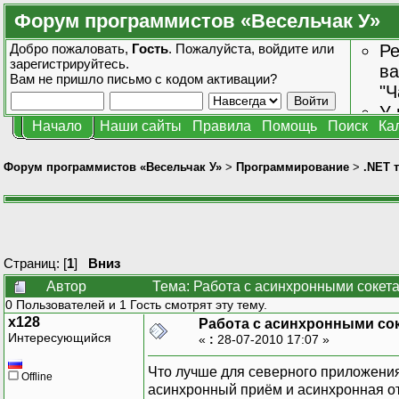
Форум программистов «Весельчак У»
Добро пожаловать,
Гость
. Пожалуйста,
войдите
или
Ре
зарегистрируйтесь
.
ва
Вам не пришло
письмо с кодом активации?
"Ч
У 
Начало
Наши сайты
Правила
Помощь
Поиск
Ка
от
зн
Форум программистов «Весельчак У»
>
Программирование
>
.NET 
Страниц: [
1
]
Вниз
Автор
Тема: Работа с асинхронными сокета
0 Пользователей и 1 Гость смотрят эту тему.
x128
Работа с асинхронными со
Интересующийся
«
:
28-07-2010 17:07 »
Что лучше для северного приложения
Offline
асинхронный приём и асинхронная о