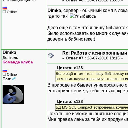
Dimka
, сервер - обычный комп в лок
Offline
где то так.
Дело ещё в том что я пишу библиотек
было использовать во многих случаях
доверить библиотеке:)
Dimka
Re: Работа с асинхронными
Деятель
«
Ответ #7 :
28-07-2010 18:16 »
Команда клуба
Цитата: x128
Дело ещё в том что я пишу библиотеку п
Offline
Пол:
во многих случаях реализуя только логи
В природе не бывает универсально оп
есть приложение, у тебя есть конкрет
Цитата: x128
БД MS SQL Compact встроенный, количест
Пока ты не изложишь внятные специф
Мне правда лень за тебя их продумы