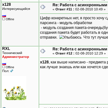
x128
Re: Работа с асинхронными
Интересующийся
«
Ответ #11 :
02-08-2010 10:49 »
Цифр конкретных нет, я просто хочу с
Offline
парсинга - модуль обработки
- модуль создания пакета-очередь(бу
создания пакета будет работать в од
отправки.
Что тут лучше
RXL
Re: Работа с асинхронными
Технический
«
Ответ #12 :
02-08-2010 12:29 »
Администратор
x128
, как выше написано - предмета 
как лучше знаешь или как хочется сде
Offline
Пол: