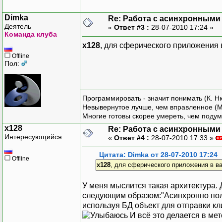
Dimka
Re: Работа с асинхронными
Деятель
«
Ответ #3 :
28-07-2010 17:24 »
Команда клуба
x128
, для сферического приложения
Offline
Пол:
Программировать - значит понимать (К. Н
Невывернутое лучше, чем вправленное (М
Многие готовы скорее умереть, чем подум
x128
Re: Работа с асинхронными
Интересующийся
«
Ответ #4 :
28-07-2010 17:33 »
Цитата: Dimka от 28-07-2010 17:24
Offline
x128
, для сферического приложения в 
У меня мыслится такая архитектура. 
следующим образом:"Асинхронно получ
используя БД объект для отправки кли
И всё это делается в ме