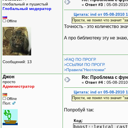
глобальный и пушистый
«
Ответ #3 :
05-08-2010
Глобальный модератор
Цитата: ind от 05-08-2010 
Прости, не понял что значит "з
Offline
Точность - это количество зн
А про библиотеку эту не знаю
>FAQ ПО ПРОГР.
Сообщений: 13
>ССЫЛКИ ПО ПРОГР.
>Правила"Неотложки"
Джон
Re: Проблема с функ
просто
«
Ответ #4 :
05-08-2010
Администратор
Цитата: ind от 05-08-2010 
Прости, не понял что значит "з
Offline
Пол:
Попробуй так:
Код:
boost::lexical_cas