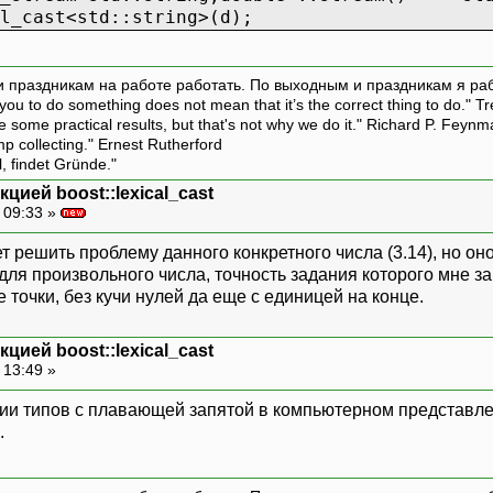
l_cast<std::string>(d);
и праздникам на работе работать. По выходным и праздникам я ра
ou to do something does not mean that it’s the correct thing to do." T
ive some practical results, but that's not why we do it." Richard P. Feyn
amp collecting." Ernest Rutherford
l, findet Gründe."
цией boost::lexical_cast
 09:33 »
т решить проблему данного конкретного числа (3.14), но о
 для произвольного числа, точность задания которого мне 
точки, без кучи нулей да еще с единицей на конце.
цией boost::lexical_cast
 13:49 »
ории типов с плавающей запятой в компьютерном представле
.