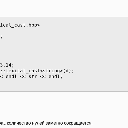
ical_cast.hpp>
;
3.14;
::lexical_cast<string>(d);
< endl << str << endl;
oat, количество нулей заметно сокращается.