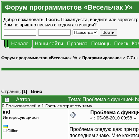
Форум программистов «Весельчак У»
Добро пожаловать,
Гость
. Пожалуйста,
войдите
или
зарегистр
Вам не пришло
письмо с кодом активации?
Начало
Наши сайты
Правила
Помощь
Поиск
Ка
Форум программистов «Весельчак У»
>
Программирование
>
C/C++
Страниц: [
1
]
Вниз
Автор
Тема: Проблема с функцией boo
0 Пользователей и 1 Гость смотрят эту тему.
ind
Проблема с функцие
Интересующийся
«
:
05-08-2010 09:58 »
Проблема следующая: при пре
Offline
последнем знаке. Мне кажется