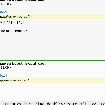
 10:28 »
10:14
адавайся точностью"?
ачащих разрядов
, не пользовался.
цией boost::lexical_cast
 11:09 »
10:14
адавайся точностью"?
t_stream<std::string,double>::stream() << std