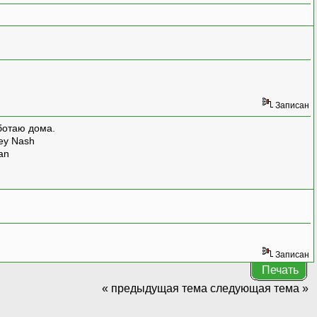
Записан
ботаю дома.
rey Nash
man
Записан
Печать
« предыдущая тема
следующая тема »