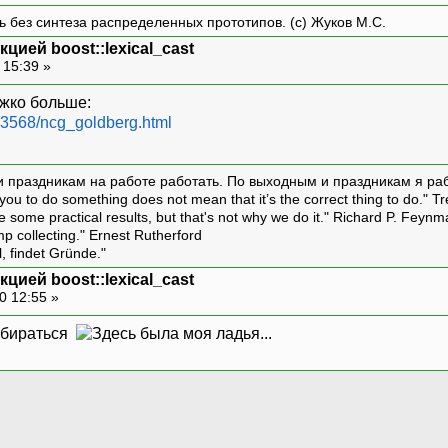
ть без синтеза распределенных прототипов. (с) Жуков М.С.
цией boost::lexical_cast
 15:39 »
ожко больше:
6-3568/ncg_goldberg.html
и праздникам на работе работать. По выходным и праздникам я ра
ou to do something does not mean that it’s the correct thing to do." T
ive some practical results, but that's not why we do it." Richard P. Feyn
amp collecting." Ernest Rutherford
l, findet Gründe."
цией boost::lexical_cast
0 12:55 »
азбираться