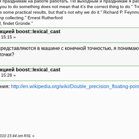
и праздникам на работе работать. По выходным и праздникам я ра
ou to do something does not mean that it’s the correct thing to do." T
ive some practical results, but that's not why we do it." Richard P. Feyn
amp collecting." Ernest Rutherford
l, findet Gründe."
цией boost::lexical_cast
 15:15 »
представляются в машине с конечной точностью, я понимаю.
точки?
цией boost::lexical_cast
 15:28 »
ения:
http://en.wikipedia.org/wiki/Double_precision_floating-poi
010 15:44 от RXL
»