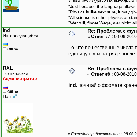
Я вам что? Дурак? По выходным 
"Just because the language allows y
"Physics is like sex: sure, it may g
"All science is either physics or st
"Wer will, findet Wege, wer nicht wil
ind
Re: Проблема с функ
Интересующийся
«
Ответ #7 :
08-08-2010
То, что вещественные числа 
Offline
единицу в n-м разряде после 
RXL
Re: Проблема с функ
Технический
«
Ответ #8 :
08-08-2010
Администратор
ind
, почитай о формате хран
Offline
Пол:
«
Последнее редактирование: 08-08-2