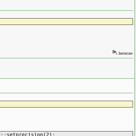
Записан
::setprecision(2);