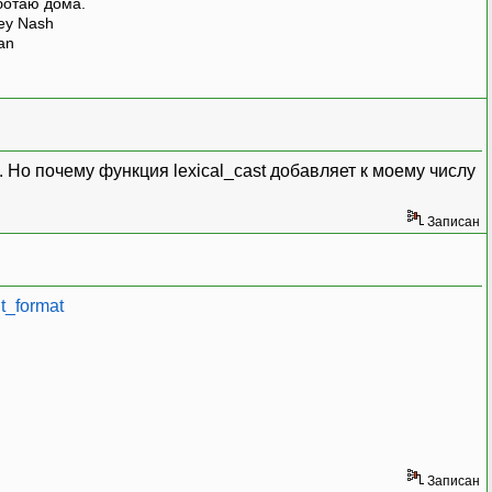
ботаю дома.
rey Nash
man
 Но почему функция lexical_cast добавляет к моему числу
Записан
nt_format
Записан