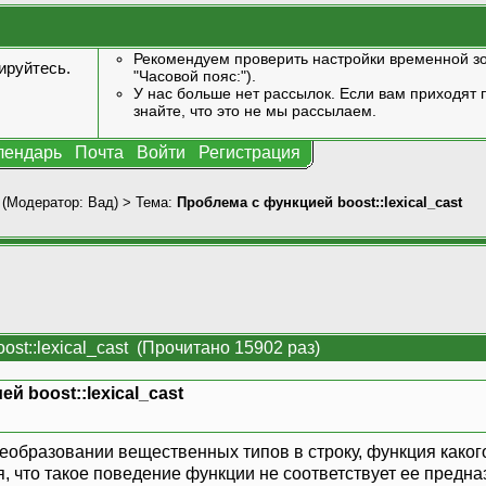
Рекомендуем проверить настройки временной зо
ируйтесь
.
"Часовой пояс:").
У нас больше нет рассылок. Если вам приходят п
знайте, что это не мы рассылаем.
лендарь
Почта
Войти
Регистрация
(Модератор:
Вад
) > Тема:
Проблема с функцией boost::lexical_cast
st::lexical_cast (Прочитано 15902 раз)
й boost::lexical_cast
образовании вещественных типов в строку, функция какого-
, что такое поведение функции не соответствует ее предназн