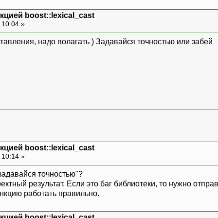
цией boost::lexical_cast
 10:04 »
тавления, надо полагать ) Задавайся точностью или забей
цией boost::lexical_cast
 10:14 »
"задавайся точностью"?
рректный результат. Если это баг библиотеки, то нужно отпра
ункцию работать правильно.
цией boost::lexical_cast