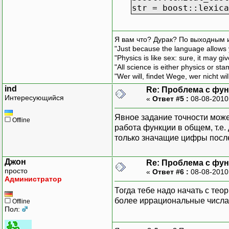
str = boost::lexica
Я вам что? Дурак? По выходным 
"Just because the language allows y
"Physics is like sex: sure, it may g
"All science is either physics or st
"Wer will, findet Wege, wer nicht wil
ind
Re: Проблема с функ
Интересующийся
«
Ответ #5 :
08-08-2010
Явное задание точности може
Offline
работа функции в общем, т.е.
только значащие цифры после 
Джон
Re: Проблема с функ
просто
«
Ответ #6 :
08-08-2010
Администратор
Тогда тебе надо начать с те
более иррациональные числа
Offline
Пол: