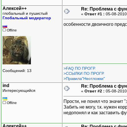
Алексей++
Re: Проблема с функ
глобальный и пушистый
«
Ответ #1 :
05-08-2010
Глобальный модератор
особенности двоичного предс
Offline
>FAQ ПО ПРОГР.
Сообщений: 13
>ССЫЛКИ ПО ПРОГР.
>Правила"Неотложки"
ind
Re: Проблема с функ
Интересующийся
«
Ответ #2 :
05-08-2010
Прости, не понял что значит 
Offline
Забить не могу, т.к. нужен ко
недопонял и как заставить ф
Алексей++
Re: Проблема с функ