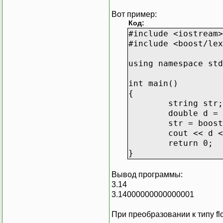
Вот пример:
Код:
#include <iostream>
#include <boost/lex
using namespace std
int main()
{
string str;
double d = 
str = boost
cout << d <
return 0;
}
Вывод программы:
3.14
3.14000000000000001
При преобразовании к типу fl