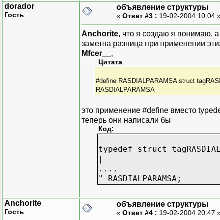
dorador
объявление структуры
Гость
«
Ответ #3 :
19-02-2004 10:04 
Anchorite
, что я создаю я понимаю. а
заметна разница при применении эт
Mfcer__
,
Цитата
#define RASDIALPARAMSA struct tagR
RASDIALPARAMSA
это применение #define вместо typede
теперь они написали бы
Код:
typedef struct tagRASDIA
|
....
" RASDIALPARAMSA;
Anchorite
объявление структуры
Гость
«
Ответ #4 :
19-02-2004 20:47 