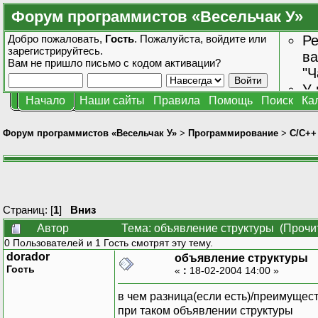
Форум программистов «Весельчак У»
Добро пожаловать,
Гость
. Пожалуйста,
войдите
или
Ре
зарегистрируйтесь
.
ва
Вам не пришло
письмо с кодом активации?
"Ч
У 
Начало
Наши сайты
Правила
Помощь
Поиск
Ка
от
зн
Форум программистов «Весельчак У»
>
Программирование
>
C/C++
Страниц: [
1
]
Вниз
Автор
Тема: объявление структуры (Прочи
0 Пользователей и 1 Гость смотрят эту тему.
dorador
объявление структуры
Гость
«
:
18-02-2004 14:00 »
в чем разница(если есть)/преимущес
при таком объявлении структуры