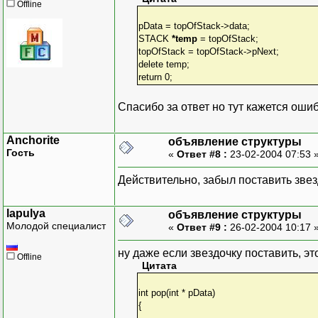
Offline
pData = topOfStack->data;
STACK
*temp
= topOfStack;
topOfStack = topOfStack->pNext;
delete temp;
return 0;
Спасибо за ответ но тут кажется ош
Anchorite
объявление структуры
Гость
«
Ответ #8 :
23-02-2004 07:53 
Действительно, забыл поставить звез
lapulya
объявление структуры
Молодой специалист
«
Ответ #9 :
26-02-2004 10:17 
ну даже если звездочку поставить, эт
Offline
Цитата
int pop(int * pData)
{