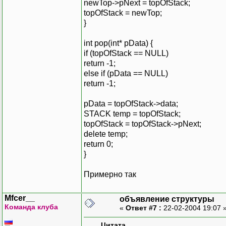
newTop->pNext = topOfStack;
topOfStack = newTop;
}
int pop(int* pData) {
if (topOfStack == NULL)
return -1;
else if (pData == NULL)
return -1;
pData = topOfStack->data;
STACK temp = topOfStack;
topOfStack = topOfStack->pNext;
delete temp;
return 0;
}
Примерно так
Mfcer__
объявление структуры
Команда клуба
«
Ответ #7 :
22-02-2004 19:07 
Цитата