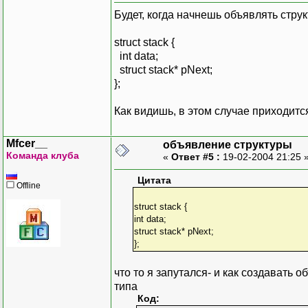
Будет, когда начнешь объявлять стру
struct stack {
int data;
struct stack* pNext;
};
Как видишь, в этом случае приходитс
Mfcer__
объявление структуры
Команда клуба
«
Ответ #5 :
19-02-2004 21:25 
Цитата
Offline
struct stack {
int data;
struct stack* pNext;
};
что то я запутался- и как создавать об
типа
Код: