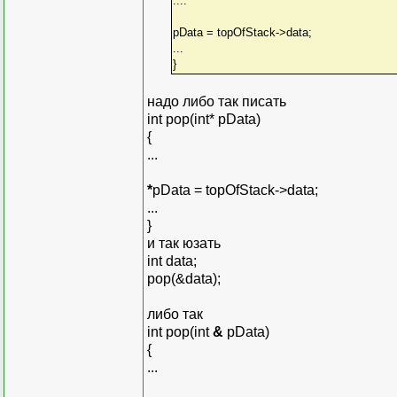
....
pData = topOfStack->data;
...
}
надо либо так писать
int pop(int* pData)
{
...
*
pData = topOfStack->data;
...
}
и так юзать
int data;
pop(&data);
либо так
int pop(int
&
pData)
{
...