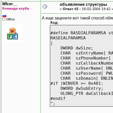
Mfcer__
объявление структуры
Команда клуба
«
Ответ #2 :
18-02-2004 19:42 
А еще зацените вот такой способ обявл
Offline
Код:
#define RASDIALPARAMSA s
RASDIALPARAMSA
|
DWORD dwSize;
CHAR szEntryName[ RAS_
CHAR szPhoneNumber[ RA
CHAR szCallbackNumber[
CHAR szUserName[ UNLE
CHAR szPassword[ PWLE
CHAR szDomain[ DNLEN
#if )WINVER >= 0x401:
DWORD dwSubEntry;
ULONG_PTR dwCallbackI
#endif
";