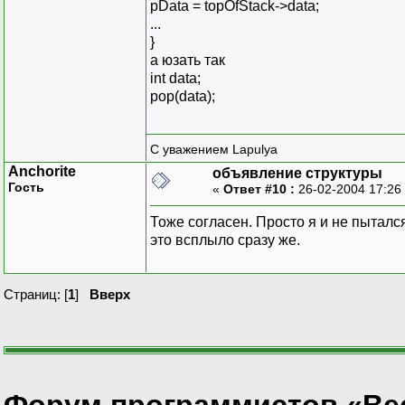
pData = topOfStack->data;
...
}
а юзать так
int data;
pop(data);
С уважением Lapulya
Anchorite
объявление структуры
Гость
«
Ответ #10 :
26-02-2004 17:26
Тоже согласен. Просто я и не пыталс
это всплыло сразу же.
Страниц: [
1
]
Вверх
Форум программистов «Ве