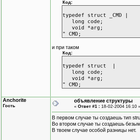
Код:
typedef struct _CMD |
long code;
void *arg;
" CMD;
и при таком
Код:
typedef struct |
long code;
void *arg;
" CMD;
Anchorite
объявление структуры
Гость
«
Ответ #1 :
18-02-2004 16:10 
В первом случае ты создаешь тип st
Во втором случае ты создаешь безы
В твоем случае особой разницы нет.