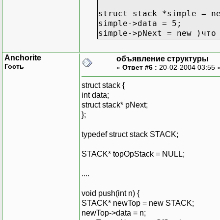
struct stack *simple = n
simple->data = 5;
simple->pNext = new )что
Anchorite
объявление структуры
Гость
«
Ответ #6 :
20-02-2004 03:55 
struct stack {
int data;
struct stack* pNext;
};
typedef struct stack STACK;
STACK* topOpStack = NULL;
....
void push(int n) {
STACK* newTop = new STACK;
newTop->data = n;