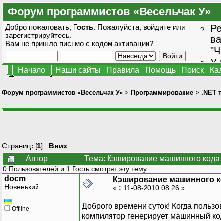
Форум программистов «Весельчак У»
Добро пожаловать,
Гость
. Пожалуйста,
войдите
или
Ре
зарегистрируйтесь
.
ва
Вам не пришло
письмо с кодом активации?
"Ч
У 
Начало
Наши сайты
Правила
Помощь
Поиск
Ка
от
зн
Форум программистов «Весельчак У»
>
Программирование
>
.NET 
Страниц: [
1
]
Вниз
Автор
Тема: Кэширование машинного кода 
0 Пользователей и 1 Гость смотрят эту тему.
docm
Кэширование машинного к
Новенький
«
:
11-08-2010 08:26 »
Доброго времени суток! Когда пользов
Offline
компилятор генерирует машинный код 