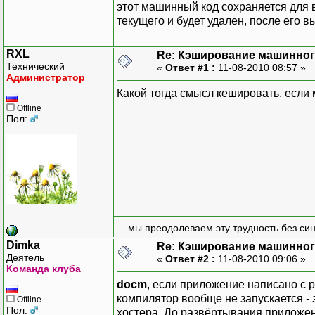
этот машинный код сохраняется для 
текущего и будет удален, после его 
RXL
Re: Кэширование машинног
Технический
«
Ответ #1 :
11-08-2010 08:57 »
Администратор
Какой тогда смысл кешировать, если 
Offline
Пол:
... мы преодолеваем эту трудность без си
Dimka
Re: Кэширование машинног
Деятель
«
Ответ #2 :
11-08-2010 09:06 »
Команда клуба
docm
, если приложение написано с 
компилятор вообще не запускается - 
Offline
Пол:
хостера. До развёртывания приложен