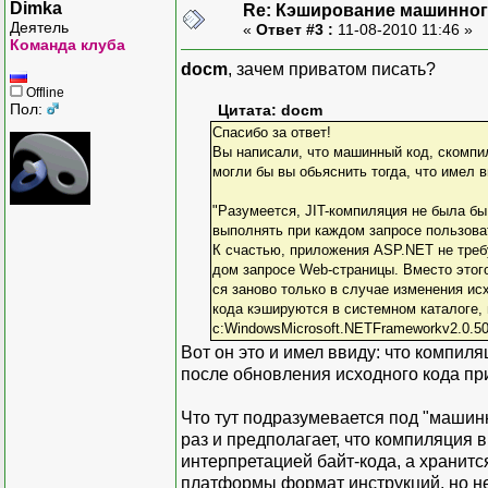
Dimka
Re: Кэширование машинног
Деятель
«
Ответ #3 :
11-08-2010 11:46 »
Команда клуба
docm
, зачем приватом писать?
Offline
Пол:
Цитата: docm
Спасибо за ответ!
Вы написали, что машинный код, скомпил
могли бы вы обьяснить тогда, что имел 
"Разумеется, JIT-компиляция не была бы
выполнять при каждом запросе пользова
К счастью, приложения ASP.NET не треб
дом запросе Web-страницы. Вместо этого 
ся заново только в случае изменения ис
кода кэшируются в системном каталоге, 
c:WindowsMicrosoft.NETFrameworkv2.0.50
Вот он это и имел ввиду: что компиля
после обновления исходного кода пр
Что тут подразумевается под "машинным
раз и предполагает, что компиляция 
интерпретацией байт-кода, а хранитс
платформы формат инструкций, но не