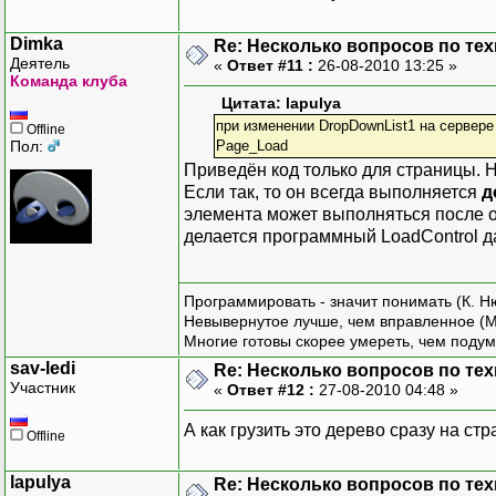
Dimka
Re: Несколько вопросов по те
Деятель
«
Ответ #11 :
26-08-2010 13:25 »
Команда клуба
Цитата: lapulya
при изменении DropDownList1 на сервере
Offline
Пол:
Page_Load
Приведён код только для страницы. Н
Если так, то он всегда выполняется
д
элемента может выполняться после о
делается программный LoadControl д
Программировать - значит понимать (К. Н
Невывернутое лучше, чем вправленное (М
Многие готовы скорее умереть, чем подум
sav-ledi
Re: Несколько вопросов по те
Участник
«
Ответ #12 :
27-08-2010 04:48 »
А как грузить это дерево сразу на ст
Offline
lapulya
Re: Несколько вопросов по те