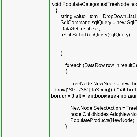
void PopulateCategories(TreeNode n
sqlQuery.CommandText
{
DataSet ResultSet = 
string value_Item = DropDownList1.S
SqlCommand sqlQuery = new SqlCommand(
DataSet resultSet;
foreach (DataRow row 
resultSet = RunQuery(sqlQuery);
{
TreeNode NewNode = new
{
NewNode.SelectActi
node.ChildNodes
foreach (DataRow row in resultSe
PopulateProducts_
{
}
TreeNode NewNode = new TreeNode("<
" + row["SP1738"].ToString() +
"<A href
}
border = 0 alt = 'информация по да
NewNode.SelectAction = TreeNod
node.ChildNodes.Add(NewNod
PopulateProducts(NewNode);
}
void PopulateProducts_
{