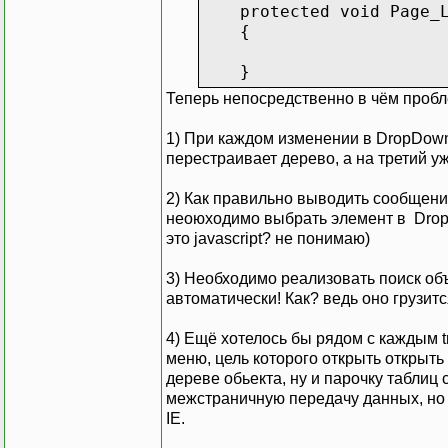
protected void Page_Loa
{
}
Теперь непосредственно в чём проб
protected void TreeView
1) При каждом изменении в DropDown
{
перестраивает дерево, а на третий у
// lableStatus.Text = 
}
2) Как правильно выводить сообщени
неоюходимо выбрать элемент в DropD
protected void TreeView
это javascript? не понимаю)
{
if (e.Node.ChildNod
3) Необходимо реализовать поиск об
{
автоматически! Как? ведь оно грузи
switch (e.Node.
4) Ещё хотелось бы рядом с каждым t
{
меню, цель которого открыть открыть
case 0:
дереве обьекта, ну и парочку таблиц
PopulateCate
межстраничную передачу данных, но 
break
IE.
case 1: