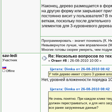
SelectCommand="SELECT S
}
</asp:SqlDataSource>
Наконец, дерево размещается в форм
protected void SqlDataS
<asp:CheckBox ID="Che
на другую форму или закрывают прило
{
Style ="position:absol
постоянно висит у пользователя? В п
runat="server" Text="
веткам, поскольку после длительного 
}
<asp:Label ID="Label
элементов для 3-хуровневого дерева -
protected void DropDownL
Style ="position:absol
{
runat="server" Text="
<asp:Button ID="Butto
Программировать - значит понимать (К. Н
}
Невывернутое лучше, чем вправленное (М
Style ="position:absol
}
Многие готовы скорее умереть, чем подум
runat="server" Text="О
sav-ledi
Font-Bold="True" 
Re: Несколько вопросов по те
Участник
«
</form>
Ответ #8 :
26-08-2010 10:00 »
</body>
Цитата: Dimka от 26-08-2010 08:42
</html>
Offline
У тебя дерево имеет строго 3 уровня вл
Нет, уровней вложенности порядка 1
Цитата: Dimka от 26-08-2010 08:42
Не очень понятно. При каждом клике те
должен перестраиваться, и для него за
все ранее загруженные данные?