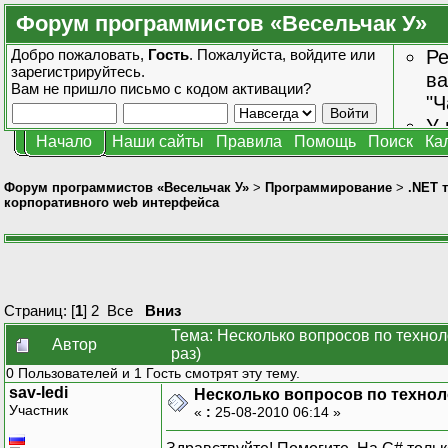
Форум программистов «Весельчак У»
Добро пожаловать,
Гость
. Пожалуйста,
войдите
или
Ре
зарегистрируйтесь
.
ва
Вам не пришло
письмо с кодом активации?
"Ч
У 
Начало
Наши сайты
Правила
Помощь
Поиск
Ка
от
зн
Форум программистов «Весельчак У»
>
Программирование
>
.NET 
корпоративного web интерфейса
Страниц: [
1
]
2
Все
Вниз
Тема: Несколько вопросов по техно
Автор
раз)
0 Пользователей и 1 Гость смотрят эту тему.
sav-ledi
Несколько вопросов по технол
Участник
«
:
25-08-2010 06:14 »