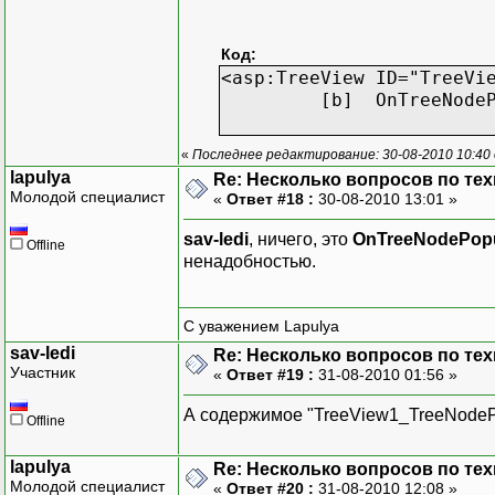
Код:
<asp:TreeView ID="TreeVi
[b] OnTreeNodePopulat
«
Последнее редактирование: 30-08-2010 10:40 о
lapulya
Re: Несколько вопросов по те
Молодой специалист
«
Ответ #18 :
30-08-2010 13:01 »
sav-ledi
, ничего, это
OnTreeNodePopu
Offline
ненадобностью.
С уважением Lapulya
sav-ledi
Re: Несколько вопросов по те
Участник
«
Ответ #19 :
31-08-2010 01:56 »
А содержимое "TreeView1_TreeNodePo
Offline
lapulya
Re: Несколько вопросов по те
Молодой специалист
«
Ответ #20 :
31-08-2010 12:08 »