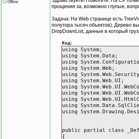
Здравствуйте! Помогите. На C# тольк
Offline
прощения за, возможно глупые, вопрос
Задача: На Web странице есть TreeV
полутора тысяч объектов). Дерево вы
DropDownList, данные в который грузя
Код:
using System;
using System.Data;
using System.Configurati
using System.Web;
using System.Web.Securit
using System.Web.UI;
using System.Web.UI.WebC
using System.Web.UI.WebC
using System.Web.UI.Html
using System.Data.SqlCli
using System.Drawing.Des
public partial class _De
{