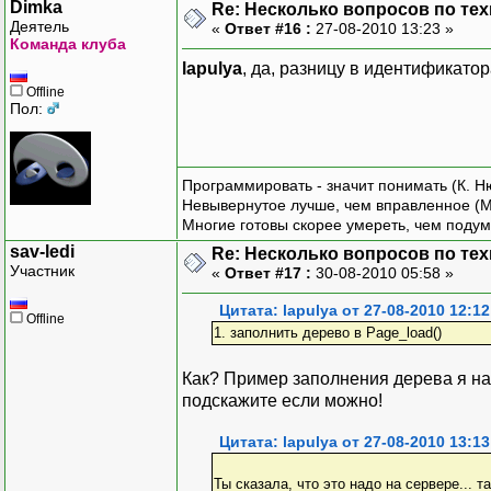
Dimka
Re: Несколько вопросов по те
Деятель
«
Ответ #16 :
27-08-2010 13:23 »
Команда клуба
lapulya
, да, разницу в идентификатор
Offline
Пол:
Программировать - значит понимать (К. Н
Невывернутое лучше, чем вправленное (М
Многие готовы скорее умереть, чем подум
sav-ledi
Re: Несколько вопросов по те
Участник
«
Ответ #17 :
30-08-2010 05:58 »
Цитата: lapulya от 27-08-2010 12:12
Offline
1. заполнить дерево в Page_load()
Как? Пример заполнения дерева я нашл
подскажите если можно!
Цитата: lapulya от 27-08-2010 13:13
Ты сказала, что это надо на сервере... т