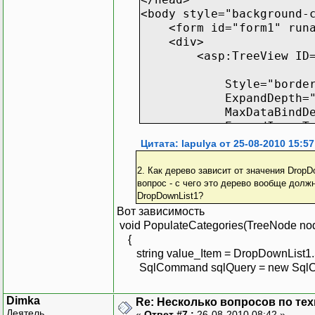
NewNode.SelectAction
<body style="background-
node.ChildNodes.A
<form id="form1" runat
}
<div>
}
<asp:TreeView ID="Tree
Style="border: thick do
ExpandDepth="15" OnT
MaxDataBindDepth="15"
void PopulateProducts(
ExpandImageToolTip
{
<Nodes>
Цитата: lapulya от 25-08-2010 15:57
string parID = node
<asp:TreeNode Text="
SqlCommand sqlQuery 
PopulateOnDemand="Tr
2. Как дерево зависит от значения DropD
sqlQuery.CommandText =
</Nodes>
вопрос - с чего это дерево вообще долж
DataSet ResultSet = 
<RootNodeStyle For
DropDownList1?
<LeafNodeStyle For
Вот зависимость
foreach (DataRow row 
<ParentNodeStyle Fo
void PopulateCategories(TreeNode n
{
<SelectedNodeStyle 
{
TreeNode NewNode = new
</asp:TreeView>
string value_Item = DropDownList1.S
NewNode.PopulateOn
<asp:Panel ID="Panel1"
SqlCommand sqlQuery = new SqlCommand
NewNode.SelectAction
<asp:Label ID="lable
node.ChildNodes.A
Style="font-wei
Dimka
Re: Несколько вопросов по те
left: 292px; font-s
Деятель
«
Ответ #7 :
26-08-2010 08:42 »