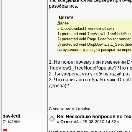
Т.е. все делается на сервере при оч
SqlCommand sqlQuery 
разобрались.
sqlQuery.CommandText 
DataSet ResultSet = 
Цитата
Далее
в DropDownList1 меняем объект
1) protected void TreeView1_TreeNodePopu
foreach (DataRow row 
2) protected void Page_Load(object sender,
{
3) protected void DropDownList1_SelectInd
TreeNode NewNode = new
загрузилась страница с раскрытым перв
NewNode.PopulateOn
NewNode.SelectAction
1. Не понял почему при изменении D
node.ChildNodes.A
TreeView1_TreeNodePopulate? Что п
}
2. Ты уверена, что у тебя каждый раз
3. Что написано в обработчике DropD
}
дерева)?
void PopulateProducts_
{
string parentID1 = n
С уважением Lapulya
SqlCommand sqlQuery 
sav-ledi
Re: Несколько вопросов по те
sqlQuery.CommandText 
Участник
«
Ответ #4 :
25-08-2010 14:52 »
DataSet ResultSet = 