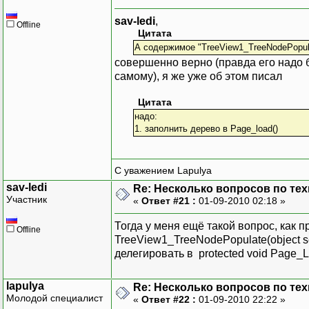
sav-ledi
,
Offline
Цитата
А содержимое "TreeView1_TreeNodePopula
совершенно верно (правда его надо б
самому), я же уже об этом писал
Цитата
надо:
1. заполнить дерево в Page_load()
С уважением Lapulya
sav-ledi
Re: Несколько вопросов по те
Участник
«
Ответ #21 :
01-09-2010 02:18 »
Тогда у меня ещё такой вопрос, как
Offline
TreeView1_TreeNodePopulate(object s
делегировать в protected void Page_L
lapulya
Re: Несколько вопросов по те
Молодой специалист
«
Ответ #22 :
01-09-2010 22:22 »