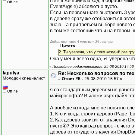
Нет! я же привела код, в обработчике
Offline
foreach (DataRow row
EventArgs e) абсолютно пусто.
{
Если на первом шаге выстроить 3 уро
TreeNode NewNode = new
в дереве сразу же отобразиться авто
NewNode.PopulateOn
знаю... а при третьем выборе нового
NewNode.SelectAction
в том же состоянии что и на втором ш
node.ChildNodes.A
}
Добавлено через 4 минуты и 24 секунды:
Цитата
}
2. Ты уверена, что у тебя каждый раз гру
Она у меня всего одна, Я уверена что
«
Последнее редактирование: 25-08-2010 14:56 о
lapulya
Re: Несколько вопросов по те
Молодой специалист
«
Ответ #5 :
25-08-2010 15:57 »
void PopulateProducts_T
я со стандартным деревом не работал,
Offline
{
майкрософта? Выложи aspx файл это
string parentID = no
SqlCommand sqlQuery 
А вообще из кода мне не понятно сл
sqlQuery.CommandText =
1. Кто и когда строит дерево (Page_L
DataSet ResultSet = 
2. Как дерево зависит от значения 
пустой)? Это как раз вопрос - с чег
foreach (DataRow row 
дерева от текущего значения DropDo