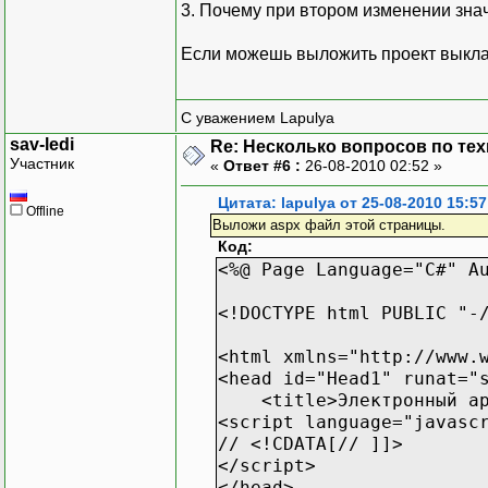
{
3. Почему при втором изменении зна
TreeNode NewNode = new
NewNode.PopulateOn
Если можешь выложить проект выклад
NewNode.SelectAction
node.ChildNodes.A
}
С уважением Lapulya
}
sav-ledi
Re: Несколько вопросов по те
Участник
«
Ответ #6 :
26-08-2010 02:52 »
Цитата: lapulya от 25-08-2010 15:57
Offline
Выложи aspx файл этой страницы.
Код:
void PopulateProducts_
<%@ Page Language="C#" A
{
string parextID = no
<!DOCTYPE html PUBLIC "-
SqlCommand sqlQuery 
sqlQuery.CommandText =
<html xmlns="http://www.
DataSet ResultSet = 
<head id="Head1" runat="
<title>Электронный архи
foreach (DataRow row 
<script language="javasc
{
// <!CDATA[// ]]>
TreeNode NewNode = new
</script>
NewNode.PopulateOn
</head>