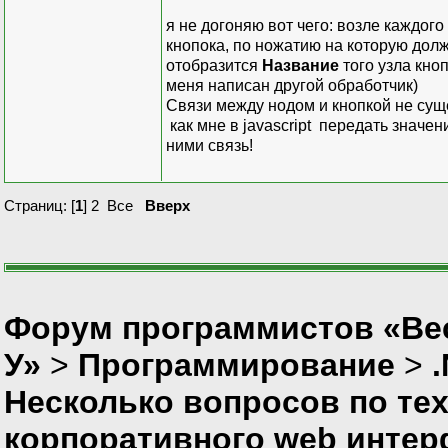
string parentID1 = n
я не догоняю вот чего: возле каждог
SqlCommand sqlQuery 
кнопока, по ножатию на которую долж
sqlQuery.CommandText 
отобразится
Название
того узла кноп
DataSet ResultSet = 
меня написан другой обработчик)
Связи между нодом и кнопкой не суще
как мне в javascript передать значен
foreach (DataRow row
ними связь!
{
TreeNode NewNode = new
NewNode.SelectAction
Страниц: [
1
]
2
Все
Вверх
node.ChildNodes.A
PopulateProducts_Tr
}
Форум программистов «Ве
У»
>
Программирование
>
void PopulateProducts
{
Несколько вопросов по те
string parentID = no
корпоративного web инте