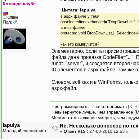
Команда клуба
Цитата: lapulya
в aspx файле у тебя
Offline
Пол:
onselectedindexchanged="DropDownList1_
а в cs файле
protected void DropDownList1_SelectIndex
как это компилится?
Элементарно. Если ты присмотришься,
файла дана привязка CodeFile="...".
runat="server", и создаётся вторая 
ID элементов в aspx-файле. Там же г
Словом, всё как и в WinForms, только
aspx-файл.
Программировать - значит понимать (К. Н
Невывернутое лучше, чем вправленное (М
Многие готовы скорее умереть, чем подум
lapulya
Re: Несколько вопросов по те
Молодой специалист
«
Ответ #15 :
27-08-2010 12:53 »