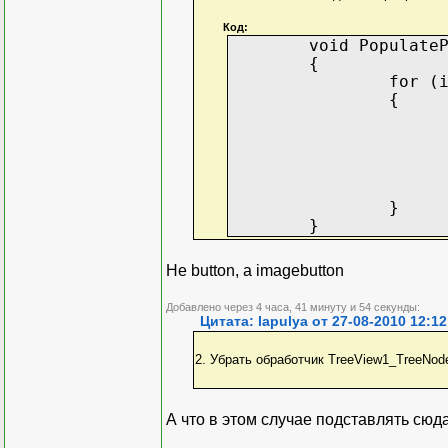
Код:
void Populate
{
for (
{
}
}
Не button, а imagebutton
Добавлено через 4 часа, 41 минуту и 54 секунды:
Цитата: lapulya от 27-08-2010 12:12
2. Убрать обработчик TreeView1_TreeNode
А что в этом случае подставлять сю