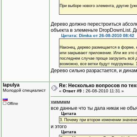
При выборе нового элемента, другие (у
Дерево должно перестроиться абсолю
объекта в элеменьте DropDownList. Д
Цитата: Dimka от 26-08-2010 08:42
Наконец, дерево размещается в форме, 
или закрывают приложение. Или же это ф
последнем случае проще загрузить всё д
возможно, все ветки будут подгружены. 1
Дерево сильно разрастается, и динам
lapulya
Re: Несколько вопросов по те
Молодой специалист
«
Ответ #9 :
26-08-2010 11:31 »
хммммм
Offline
все данные что ты дала никак не объ
Цитата
3. Почему при втором изменении значени
и этого
Цитата