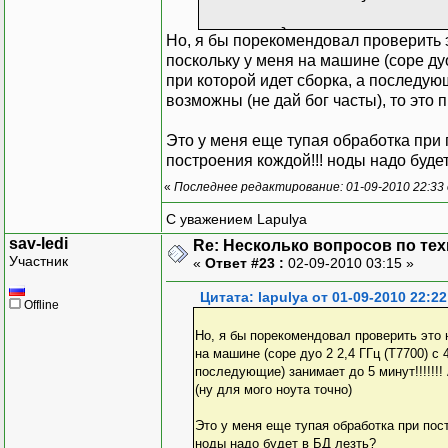
}
Но, я бы порекомендовал проверить э
void PopulatePro
поскольку у меня на машине (соре дуо
{
при которой идет сборка, а последующ
for (int
возможны (не дай бог часты), то это п
{
Это у меня еще тупая обработка при 
построения кождой!!! ноды надо будет
«
Последнее редактирование: 01-09-2010 22:33 
С уважением Lapulya
}
sav-ledi
Re: Несколько вопросов по те
Участник
«
Ответ #23 :
02-09-2010 03:15 »
}
void PopulatePro
Цитата: lapulya от 01-09-2010 22:22
Offline
{
for (int
Но, я бы порекомендовал проверить это 
{
на машине (соре дуо 2 2,4 ГГц (Т7700) с 
последующие) занимает до 5 минут!!!!!!!
(ну для мого ноута точно)
Это у меня еще тупая обработка при пост
ноды надо будет в БД лезть?