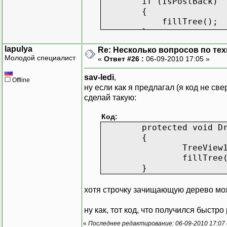
if (IsPostBack)
{
fillTree();
}
}
}
lapulya
Re: Несколько вопросов по те
Молодой специалист
«
Ответ #26 :
06-09-2010 17:05 »
protected void TreeView
sav-ledi
,
Offline
{
ну если как я предлагал (я код не св
сделай такую:
}
Код:
protected void D
protected void fillTr
{
{
TreeView
PopulateCategories(T
fillTree
}
}
хотя строчку зачищающую дерево можно
private DataSet RunQuer
ну как, тот код, что получился быстро
{
string connectionStrin
«
Последнее редактирование: 06-09-2010 17:07 