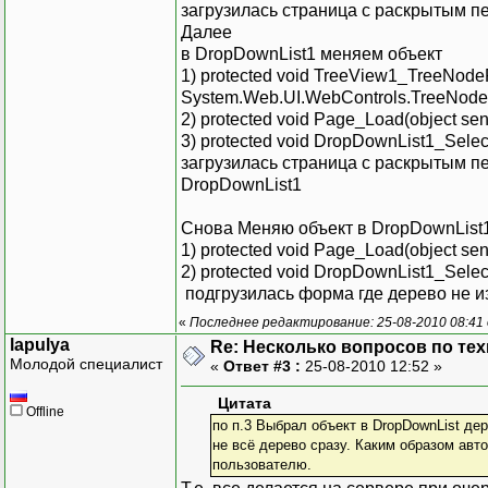
{
загрузилась страница с раскрытым 
string parentID3 = n
Далее
SqlCommand sqlQuery 
в DropDownList1 меняем объект
sqlQuery.CommandText =
1) protected void TreeView1_TreeNodeP
DataSet ResultSet = 
System.Web.UI.WebControls.TreeNode
2) protected void Page_Load(object sen
3) protected void DropDownList1_Selec
foreach (DataRow row 
загрузилась страница с раскрытым п
{
DropDownList1
TreeNode NewNode = new
NewNode.PopulateOn
Снова Меняю объект в DropDownList
NewNode.SelectAction
1) protected void Page_Load(object sen
node.ChildNodes.A
2) protected void DropDownList1_Selec
}
подгрузилась форма где дерево не из
«
Последнее редактирование: 25-08-2010 08:41 о
}
lapulya
Re: Несколько вопросов по те
Молодой специалист
«
Ответ #3 :
25-08-2010 12:52 »
Цитата
Offline
по п.3 Выбрал объект в DropDownList де
void PopulateProducts_
не всё дерево сразу. Каким образом авт
{
пользователю.
string parentID2 = n