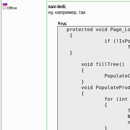
sav-ledi
,
Offline
ну, например, так
Код:
protected void Page_Loa
{
if (!IsP
}
void fillTree()
{
Populate
}
void PopulatePro
{
for (int
{
}