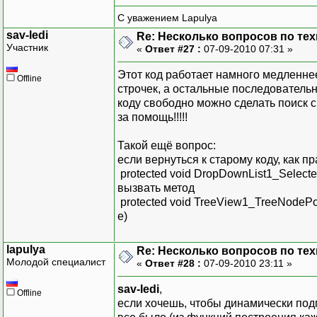
SqlConnection DBConnec
С уважением Lapulya
SqlDataAdapter dbAdap
sav-ledi
Re: Несколько вопросов по те
dbAdapter.SelectComm
Участник
«
Ответ #27 :
07-09-2010 07:31 »
sqlQuery.Connection 
DataSet resultsDataS
Этот код работает намного медленнее
Offline
try
строчек, а остальные последователь
{
коду свободно можно сделать поиск с
dbAdapter.Fill(re
за помощь!!!!!
}
catch
Такой ещё вопрос:
{
если вернуться к старому коду, как п
lableStatus.Text = "
protected void DropDownList1_Selecte
}
вызвать метод
return resultsData
protected void TreeView1_TreeNodePo
}
e)
lapulya
Re: Несколько вопросов по те
Молодой специалист
«
Ответ #28 :
07-09-2010 23:11 »
void PopulateProducts_T
sav-ledi
,
{
Offline
если хочешь, чтобы динамически подг
string parentID3 = n