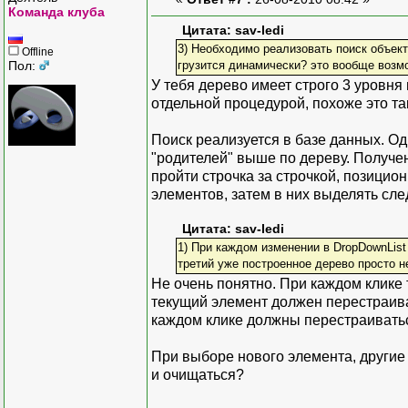
}
text-align: center; fo
Команда клуба
}
Width="522px"><
Цитата: sav-ledi
<asp:Image ID="Image1
3) Необходимо реализовать поиск объект
Offline
<asp:Image ID="Image2"
Пол:
грузится динамически? это вообще возм
Width="393px" He
У тебя дерево имеет строго 3 уровня
</asp:Panel>
отдельной процедурой, похоже это так
void PopulateCategor
<asp:SiteMapDataSource
{
<hr style="left: 13px;
Поиск реализуется в базе данных. Од
string value_Item = Dr
</div>
"родителей" выше по дереву. Получе
SqlCommand sqlQuery = 
<asp:SqlDataSource ID="
пройти строчка за строчкой, позици
DataSet resultSet
SelectCommand="SELECT S
элементов, затем в них выделять след
resultSet = RunQuer
</asp:SqlDataSour
if (resultSet.Tabl
<asp:DropDownList ID="
Цитата: sav-ledi
{
Style ="position:absol
1) При каждом изменении в DropDownList
foreach (DataRow r
третий уже построенное дерево просто н
runat="server" onselec
{
AutoPostBack="True" Da
Не очень понятно. При каждом клике
TreeNode NewNode = n
DataValueField="ID" Fo
текущий элемент должен перестраива
NewNode.ImageUrl
<asp:ListItem></asp
каждом клике должны перестраивать
NewNode.Populat
</asp:DropDownList>
NewNode.SelectActi
<asp:SqlDataSource ID="
При выборе нового элемента, другие
node.ChildNodes
ConnectionString="<%$ 
и очищаться?
}
}