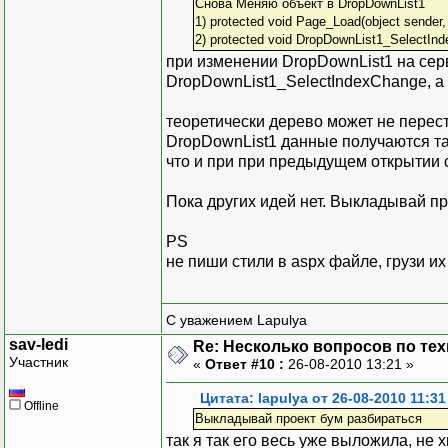
Снова Меняю объект в DropDownList1
1) protected void Page_Load(object sender,
2) protected void DropDownList1_SelectInd
при изменении DropDownList1 на се
DropDownList1_SelectIndexChange, а
теоретически дерево может не перест
DropDownList1 данные получаются та
что и при при предыдущем открытии с
Пока других идей нет. Выкладывай пр
PS
не пиши стили в aspx файле, грузи их
С уважением Lapulya
sav-ledi
Re: Несколько вопросов по те
Участник
«
Ответ #10 :
26-08-2010 13:21 »
Цитата: lapulya от 26-08-2010 11:31
Offline
Выкладывай проект бум разбираться
так я так его весь уже выложила, не 