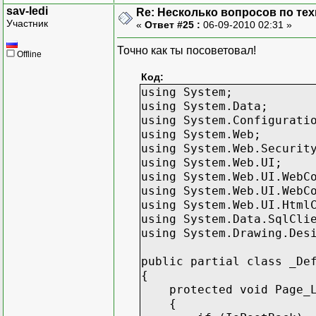
sav-ledi
Re: Несколько вопросов по те
Участник
«
Ответ #25 :
06-09-2010 02:31 »
}
}
Точно как ты посоветовал!
void PopulatePro
Offline
{
Код:
for (int
using System;
{
using System.Data;
using System.Configurati
using System.Web;
using System.Web.Securit
using System.Web.UI;
using System.Web.UI.WebC
}
using System.Web.UI.WebC
}
using System.Web.UI.Html
void PopulateCat
using System.Data.SqlCli
{
using System.Drawing.Des
string v
public partial class _De
{
protected void Page_Loa
{