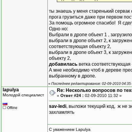
}
ты знаешь у меня старенький сервак с
прога грузиться даже при первом пос
}
За помощь огромное спасибо! Я сдел
void PopulatePro
Одно но:
{
Выбрали в дропе объект 1 , загрузил
for (int
выбрали в дропе объект 2, к загруж
{
соответствующая объекту 2,
выбрали в дропе объект 3, к загруж
объекту 2,
добавилась
ветка соответствующая об
А мне необходимо чтоб в дереве пре
выбранному в дропе.
}
}
«
Последнее редактирование: 02-09-2010 04:35 о
lapulya
void PopulatePro
Re: Несколько вопросов по те
Молодой специалист
«
Ответ #24 :
{
02-09-2010 11:32 »
for (int
sav-ledi
, выложи текущий код, ж не зн
{
Offline
захламлять
С уважением Lapulya