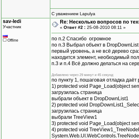
{
string connectionStrin
С уважением Lapulya
SqlConnection DBConnec
sav-ledi
Re: Несколько вопросов по те
SqlDataAdapter dbAdap
Участник
«
Ответ #2 :
25-08-2010 08:11 »
dbAdapter.SelectComm
sqlQuery.Connection 
по п.2 Спасибо огромное
Offline
DataSet resultsDataS
по п.3 Выбрал объект в DropDownList
try
первый уровень, а не всё дерево сраз
{
находится элемент, необходимый пол
dbAdapter.Fill(re
п.3 и п.4 Всё должно делаться на сер
}
catch
Добавлено через 29 минут и 45 секунд:
{
по пункту 1, пошаговая отладка даёт 
lableStatus.Text = "
1) protected void Page_Load(object sen
}
загрузилась страница
return resultsData
выбрали объект в DropDownList1
}
2) protected void DropDownList1_Selec
загрузилась страница
выбрали TreeView1
3) protected void Page_Load(object sen
4) protected void TreeView1_TreeNodeP
void PopulateProducts_T
System.Web.UI.WebControls.TreeNode