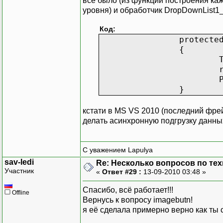
все было (из функций построения к
SqlCommand sqlQuery 
уровня) и обработчик DropDownList1
sqlQuery.CommandText 
DataSet ResultSet = 
Код:
protecte
{
foreach (DataRow row 
{
TreeNode NewNode = new
}
NewNode.SelectActi
node.ChildNodes
кстати в MS VS 2010 (последний фрей
делать асинхронную подгрузку данны
}
}
С уважением Lapulya
sav-ledi
Re: Несколько вопросов по те
Участник
«
Ответ #29 :
13-09-2010 03:48 »
Спасибо, всё работает!!!
void PopulateProducts_T
Offline
Вернусь к вопросу imagebutn!
{
я её сделала примерно верно как ты ск
string parentID2 = n
SqlCommand sqlQuery 