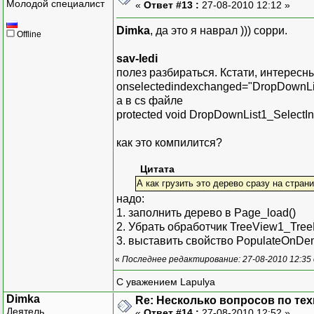
Молодой специалист
«
Ответ #13 :
27-08-2010 12:12 »
Dimka
, да это я наврал ))) сорри.
Offline
sav-ledi
полез разбираться. Кстати, интересн
onselectedindexchanged="DropDownLi
а в cs файле
protected void DropDownList1_SelectI
как это компилится?
Цитата
А как грузить это дерево сразу на стран
надо:
1. заполнить дерево в Page_load()
2. Убрать обработчик TreeView1_Tree
3. выставить свойство PopulateOnDema
«
Последнее редактирование: 27-08-2010 12:35 
С уважением Lapulya
Dimka
Re: Несколько вопросов по те
Деятель
«
Ответ #14 :
27-08-2010 12:52 »