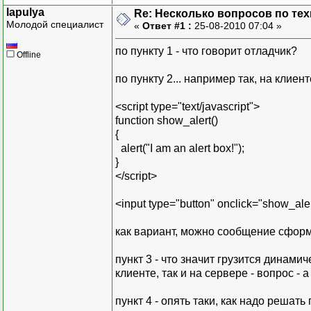
PopulatePro
lapulya
Re: Несколько вопросов по те
break
Молодой специалист
«
Ответ #1 :
25-08-2010 07:04 »
case 2:
PopulateProduc
по пункту 1 - что говорит отладчик?
Offline
break
case 3:
по пункту 2... например так, на клие
PopulateProduct
break
<script type="text/javascript">
case 4:
function show_alert()
PopulateProduct
{
break
alert("I am an alert box!");
case 5:
}
PopulateProduct
</script>
break
case 6:
<input type="button" onclick="show_aler
PopulateProduct
break
как вариант, можно сообщение сформ
}
}
пункт 3 - что значит грузится динами
}
клиенте, так и на сервере - вопрос - а
пункт 4 - опять таки, как надо решат
private DataSet RunQue