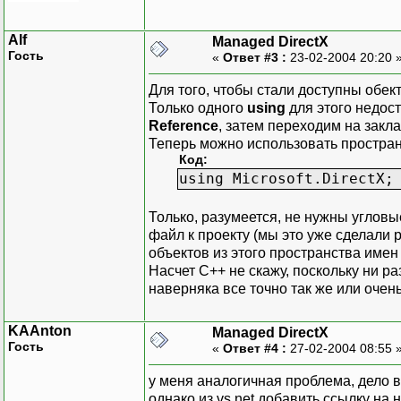
Alf
Managed DirectX
Гость
«
Ответ #3 :
23-02-2004 20:20 
Для того, чтобы стали доступны обект
Только одного
using
для этого недост
Reference
, затем переходим на закл
Теперь можно использовать простран
Код:
using Microsoft.DirectX;
Только, разумеется, не нужны углов
файл к проекту (мы это уже сделали 
объектов из этого пространства име
Насчет C++ не скажу, поскольку ни р
наверняка все точно так же или очен
KAAnton
Managed DirectX
Гость
«
Ответ #4 :
27-02-2004 08:55 
у меня аналогичная проблема, дело в 
однако из vs.net добавить ссылку на н