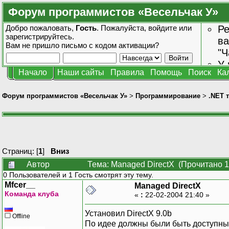
Форум программистов «Весельчак У»
Добро пожаловать,
Гость
. Пожалуйста,
войдите
или
Ре
зарегистрируйтесь
.
ва
Вам не пришло
письмо с кодом активации?
"Ч
У 
Начало
Наши сайты
Правила
Помощь
Поиск
Ка
от
зн
Форум программистов «Весельчак У»
>
Программирование
>
.NET 
Страниц: [
1
]
Вниз
Автор
Тема: Managed DirectX (Прочитано 1
0 Пользователей и 1 Гость смотрят эту тему.
Mfcer__
Managed DirectX
Команда клуба
«
:
22-02-2004 21:40 »
Установил DirectX 9.0b
Offline
По идее должны были быть доступны Micr