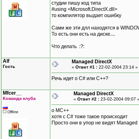
студии пишу код типа
#using <Microsoft.DirectX.dll>
то компилятор выдает ошибку
Сами же эти длл находятся в WIN
То есть они есть на диске....
Что делать :?:
Alf
Managed DirectX
Гость
«
Ответ #1 :
22-02-2004 23:14 »
Речь идет о C# или C++?
Mfcer__
Managed DirectX
Команда клуба
«
Ответ #2 :
23-02-2004 09:07 
о MC++
Offline
хотя с C# тоже такое происходит
Просто они в упор не видят Managed 