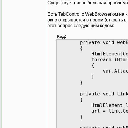
Существует очень большая проблема и
Есть TabControl с WebBrowser'ом на к
окно открывается в новом (открыть в
этот вопрос следующим кодом:
Код:
private void webBrowse
{
HtmlElementCollectio
foreach (HtmlEleme
{
var.AttachEventHan
}
}
private void LinkClic
{
HtmlElement link = t
url = link.GetAttr
}