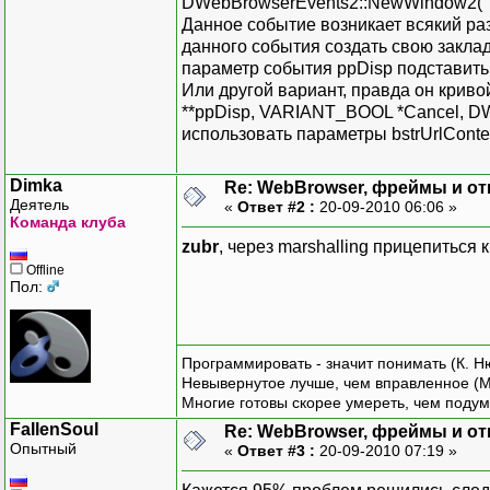
DWebBrowserEvents2::NewWindow2( 
Данное событие возникает всякий раз
данного события создать свою заклад
параметр события ppDisp подставить 
Или другой вариант, правда он крив
**ppDisp, VARIANT_BOOL *Cancel, DW
использовать параметры bstrUrlConte
Dimka
Re: WebBrowser, фреймы и от
Деятель
«
Ответ #2 :
20-09-2010 06:06 »
Команда клуба
zubr
, через marshalling прицепиться 
Offline
Пол:
Программировать - значит понимать (К. Н
Невывернутое лучше, чем вправленное (М
Многие готовы скорее умереть, чем подум
FallenSoul
Re: WebBrowser, фреймы и от
Опытный
«
Ответ #3 :
20-09-2010 07:19 »