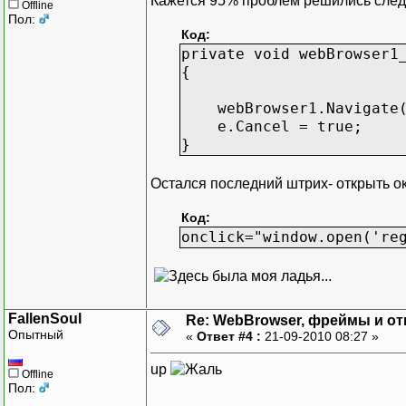
Кажется 95% проблем решились сле
Offline
Пол:
Код:
private void webBrowser1
{
webBrowser1.Navigate(w
e.Cancel = true;
}
Остался последний штрих- открыть ок
Код:
onclick="window.open('re
FallenSoul
Re: WebBrowser, фреймы и от
Опытный
«
Ответ #4 :
21-09-2010 08:27 »
up
Offline
Пол: