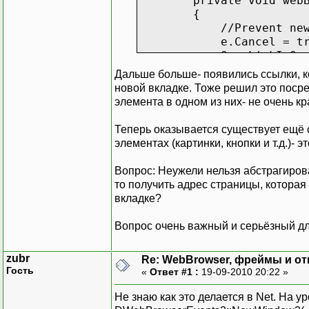
private void webBrowse
{
//Prevent new windo
e.Cancel = tru
OpenLinkInOwnWindow 
w.Show();
Дальше больше- появились ссылки, к
w.Navigate(url
новой вкладке. Тоже решил это поср
}
элемента в одном из них- не очень кр
Теперь оказывается существует ещё 
элементах (картинки, кнопки и т.д.)- э
Вопрос: Неужели нельзя абстрагирова
то получить адрес страницы, которая
вкладке?
Вопрос очень важный и серьёзный для
zubr
Re: WebBrowser, фреймы и от
Гость
«
Ответ #1 :
19-09-2010 20:22 »
Не знаю как это делается в Net. На 