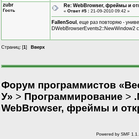
zubr
Re: WebBrowser, фреймы и от
Гость
«
Ответ #5 :
21-09-2010 09:42 »
FallenSoul
, еще раз повторяю - унив
DWebBrowserEvents2::NewWindow2 с 
Страниц: [
1
]
Вверх
Форум программистов «Ве
У»
>
Программирование
>
WebBrowser, фреймы и отк
Powered by SMF 1.1.