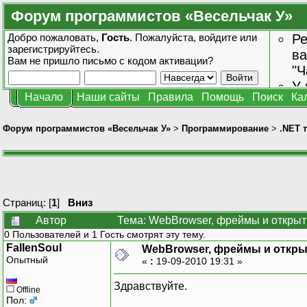
Форум программистов «Весельчак У»
Добро пожаловать,
Гость
. Пожалуйста,
войдите
или
Ре
зарегистрируйтесь
.
ва
Вам не пришло
письмо с кодом активации?
"Ч
У 
Начало
Наши сайты
Правила
Помощь
Поиск
Ка
от
зн
Форум программистов «Весельчак У»
>
Программирование
>
.NET 
Страниц: [
1
]
Вниз
Автор
Тема: WebBrowser, фреймы и открыт
0 Пользователей и 1 Гость смотрят эту тему.
FallenSoul
WebBrowser, фреймы и откры
Опытный
«
:
19-09-2010 19:31 »
Здравствуйте.
Offline
Пол: