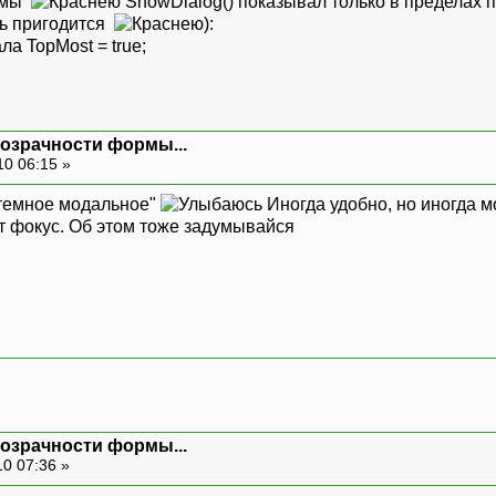
лемы
ShowDialog() показывал только в пределах 
дь пригодится
):
а TopMost = true;
розрачности формы...
10 06:15 »
стемное модальное"
Иногда удобно, но иногда м
т фокус. Об этом тоже задумывайся
розрачности формы...
0 07:36 »