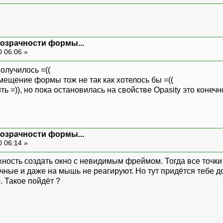
розрачности формы...
0 06:06 »
получилось =((
ещение формы тож не так как хотелось бы =((
 =)), но пока остановилась на свойстве Opasity это конечно
розрачности формы...
0 06:14 »
ожность создать окно с невидимым фреймом. Тогда все точ
ые и даже на мышь не реагируют. Но тут придётся тебе до
 Такое пойдёт ?