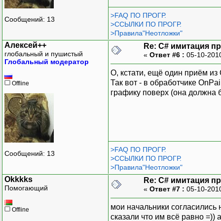
>FAQ ПО ПРОГР.
Сообщений: 13
>ССЫЛКИ ПО ПРОГР.
>Правила"Неотложки"
Алексей++
Re: C# имитация п
глобальный и пушистый
«
Ответ #6 :
05-10-201
Глобальный модератор
О, кстати, ещё один приём из
Так вот - в обработчике OnPa
Offline
графику поверх (она должна б
>FAQ ПО ПРОГР.
Сообщений: 13
>ССЫЛКИ ПО ПРОГР.
>Правила"Неотложки"
Okkkks
Re: C# имитация п
Помогающий
«
Ответ #7 :
05-10-201
мои начальники согласились н
Offline
сказали что им всё равно =)) 