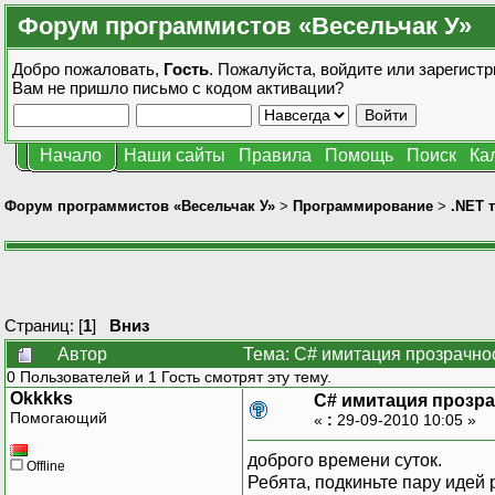
Форум программистов «Весельчак У»
Добро пожаловать,
Гость
. Пожалуйста,
войдите
или
зарегистр
Вам не пришло
письмо с кодом активации?
Начало
Наши сайты
Правила
Помощь
Поиск
Ка
Форум программистов «Весельчак У»
>
Программирование
>
.NET 
Страниц: [
1
]
Вниз
Автор
Тема: C# имитация прозрачнос
0 Пользователей и 1 Гость смотрят эту тему.
Okkkks
C# имитация прозра
Помогающий
«
:
29-09-2010 10:05 »
доброго времени суток.
Offline
Ребята, подкиньте пару идей 