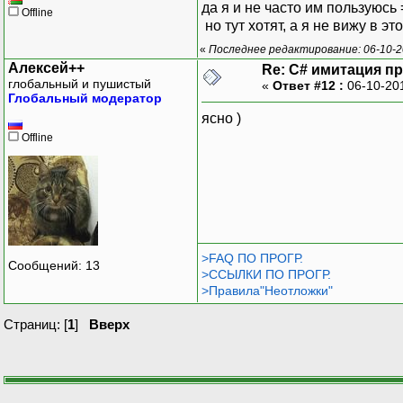
да я и не часто им пользуюсь
Offline
но тут хотят, а я не вижу в э
«
Последнее редактирование: 06-10-2
Алексей++
Re: C# имитация п
глобальный и пушистый
«
Ответ #12 :
06-10-20
Глобальный модератор
ясно )
Offline
>FAQ ПО ПРОГР.
Сообщений: 13
>ССЫЛКИ ПО ПРОГР.
>Правила"Неотложки"
Страниц: [
1
]
Вверх