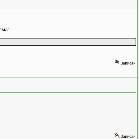
рма:
Записан
Записан