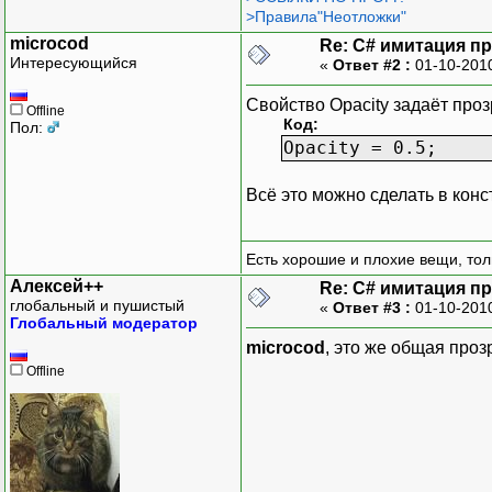
>Правила"Неотложки"
microcod
Re: C# имитация п
Интересующийся
«
Ответ #2 :
01-10-201
Свойство Opacity задаёт пр
Offline
Код:
Пол:
Opacity = 0.5;
Всё это можно сделать в кон
Есть хорошие и плохие вещи, тол
Алексей++
Re: C# имитация п
глобальный и пушистый
«
Ответ #3 :
01-10-201
Глобальный модератор
microcod
, это же общая прозр
Offline