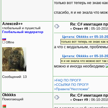
только вот теперь не знаю как
спасибо, я и не знала что мо
Алексей++
Re: C# имитация п
глобальный и пушистый
«
Ответ #8 :
05-10-201
Глобальный модератор
Цитата: Okkkks от 05-10-20
только вот теперь не знаю как 
Offline
а что с модальным, проблемы
Цитата: Okkkks от 05-10-20
я и не знала что можно вот так
можно и иногда необходимо
Сообщений: 13
>FAQ ПО ПРОГР.
>ССЫЛКИ ПО ПРОГР.
>Правила"Неотложки"
Okkkks
Re: C# имитация п
Помогающий
«
Ответ #9 :
06-10-201