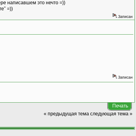
ере написавшем это нечто =))
е" =))
Записан
Записан
Печать
« предыдущая тема
следующая тема »