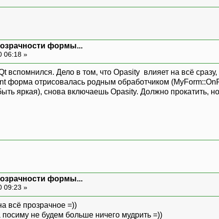
розрачности формы...
0 06:18 »
 Qt вспомнился. Дело в том, что Opasity влияет на всё сра
int форма отрисовалась родным обработчиком (MyForm::OnPai
ыть яркая), снова включаешь Opasity. Должно прокатить, н
розрачности формы...
0 09:23 »
а всё прозрачное =))
а посиму не будем больше ничего мудрить =))