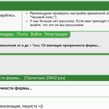
Рекомендуем проверить настройки временной зо
ируйтесь
.
"Часовой пояс:").
У нас больше нет рассылок. Если вам приходят п
знайте, что это не мы рассылаем.
лендарь
Почта
Войти
Регистрация
технология от и до
> Тема:
C# имитация прозрачности формы...
ти формы... (Прочитано 20642 раз)
чности формы...
реализации, пжалста =))