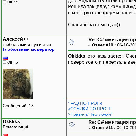
да с модальным были проб
Offline
Решила так (вдруг каму-нибу
в конструкторе формы написал
Спасибо за помощь =))
Алексей++
Re: C# имитация п
глобальный и пушистый
«
Ответ #10 :
06-10-20
Глобальный модератор
Okkkks
, это называется "Си
поверх всего и перехватывае
Offline
>FAQ ПО ПРОГР.
Сообщений: 13
>ССЫЛКИ ПО ПРОГР.
>Правила"Неотложки"
Okkkks
Re: C# имитация п
Помогающий
«
Ответ #11 :
06-10-201