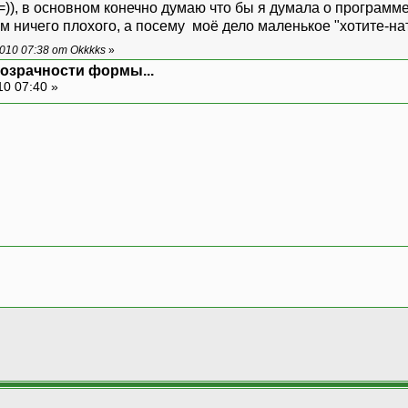
 =)), в основном конечно думаю что бы я думала о программ
том ничего плохого, а посему моё дело маленькое "хотите-нат
010 07:38 от Okkkks
»
розрачности формы...
10 07:40 »