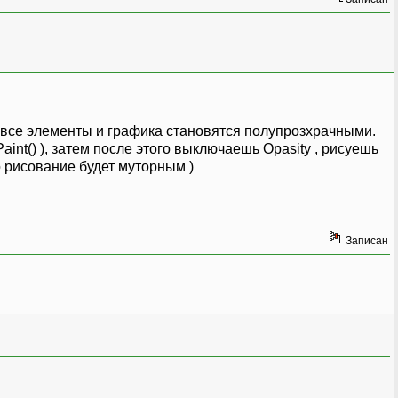
зу, все элементы и графика становятся полупрозхрачными.
nt() ), затем после этого выключаешь Opasity , рисуешь
о рисование будет муторным )
Записан