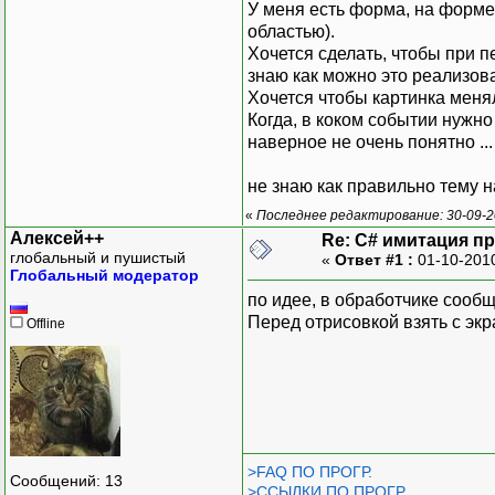
У меня есть форма, на форме
областью).
Хочется сделать, чтобы при п
знаю как можно это реализоват
Хочется чтобы картинка менял
Когда, в коком событии нужн
наверное не очень понятно ..
не знаю как правильно тему 
«
Последнее редактирование: 30-09-2
Алексей++
Re: C# имитация п
глобальный и пушистый
«
Ответ #1 :
01-10-201
Глобальный модератор
по идее, в обработчике сообщ
Перед отрисовкой взять с экр
Offline
>FAQ ПО ПРОГР.
Сообщений: 13
>ССЫЛКИ ПО ПРОГР.