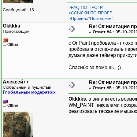
>FAQ ПО ПРОГР.
Сообщений: 13
>ССЫЛКИ ПО ПРОГР.
>Правила"Неотложки"
Okkkks
Re: C# имитация п
Помогающий
«
Ответ #4 :
05-10-201
с OnPaint пробовала - плохо 
Offline
пробовала отслеживать перем
думала даже таймер прикрутить
Спасибо за помощь =))
Алексей++
Re: C# имитация п
глобальный и пушистый
«
Ответ #5 :
05-10-201
Глобальный модератор
Okkkks
, в винапи есть возм
WM_PAINT пикселами прозрачн
Offline
реализовать таскание мышью.