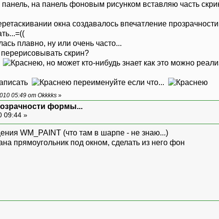
 панель, на панель фоновым рисунком вставляю часть скрин
еретаскивании окна создавалось впечатление прозрачности 
ь...=((
ась плавно, ну или очень часто...
о перерисовывать скрин?
.
, но может кто-нибудь знает как это можно реали
написать
переименуйте если что...
010 05:49 от Okkkks
»
розрачности формы...
0 09:44 »
ения WM_PAINT (что там в шарпе - не знаю...)
ана прямоугольник под окном, сделать из него фон