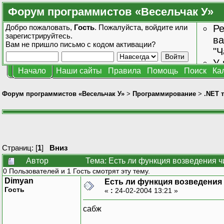
Форум программистов «Весельчак У»
Добро пожаловать,
Гость
. Пожалуйста,
войдите
или
Ре
зарегистрируйтесь
.
ва
Вам не пришло
письмо с кодом активации?
"Ч
У 
Начало
Наши сайты
Правила
Помощь
Поиск
Ка
от
зн
Форум программистов «Весельчак У»
>
Программирование
>
.NET 
Страниц: [
1
]
Вниз
Автор
Тема: Есть ли функция возведения ч
0 Пользователей и 1 Гость смотрят эту тему.
Dimyan
Есть ли функция возведения 
Гость
«
:
24-02-2004 13:21 »
сабж