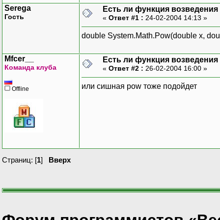
Serega
Есть ли функция возведения 
Гость
«
Ответ #1 :
24-02-2004 14:13 »
double System.Math.Pow(double x, doub
Mfcer__
Есть ли функция возведения 
Команда клуба
«
Ответ #2 :
26-02-2004 16:00 »
или сишная pow тоже подойдет
Offline
Страниц: [
1
]
Вверх
Форум программистов «Ве