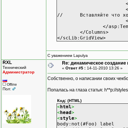
//
Вставляйте что х
</asp:Te
</Columns>
</scLib:GridView>
С уважением Lapulya
RXL
Re: динамическое создание
Технический
«
Ответ #5 :
14-11-2010 13:26 »
Администратор
Собственно, о написании своих чекб
Offline
Пол:
Попалась на глаза статья: h**p://styles
Код: (HTML)
<
html
>
<
head
>
<
style
>
body:not(#Foo) label