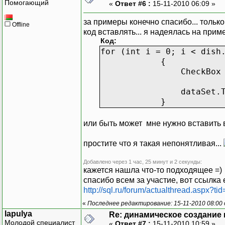
Помогающий
«
Ответ #6 :
15-11-2010 06:09 »
<
label
for
=
'Choice4'
за примеры конечно спасибо... тольк
Offline
<
/
body
>
код вставлять... я надеялась на приме
<
/
html
>
Код:
for (int i = 0; i < dish
{
CheckBox cb = new C
dataSet.Tables[0].Rows
}
или быть может мне нужно вставить в
простите что я такая непонятливая...
Добавлено через 1 час, 25 минут и 2 секунды:
кажется нашла что-то подходящее =)
спасибо всем за участие, вот ссылка 
http://sql.ru/forum/actualthread.aspx?t
«
Последнее редактирование: 15-11-2010 08:00 
lapulya
Re: динамическое создание
Молодой специалист
«
Ответ #7 :
15-11-2010 10:59 »