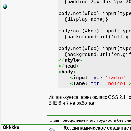
{padding:2px 0px 2px 20
body:not(#Foo) input[typ
{display:none;}
body:not(#Foo) input[typ
{background:url('off.gi
body:not(#Foo) input[typ
{background:url('on.gif
<
/
style
>
<
/
head
>
<
body
>
<
input
type
=
'radio'
<
label
for
=
'Choice1'
<
input
type
=
'radio'
Используется псевдокласс CSS 2.1 "c
<
label
for
=
'Choice2'
В IE 6 и 7 не работает.
<
input
type
=
'radio'
<
label
for
=
'Choice3'
... мы преодолеваем эту трудность без си
Okkkks
Re: динамическое создание
<
input
type
=
'radio'