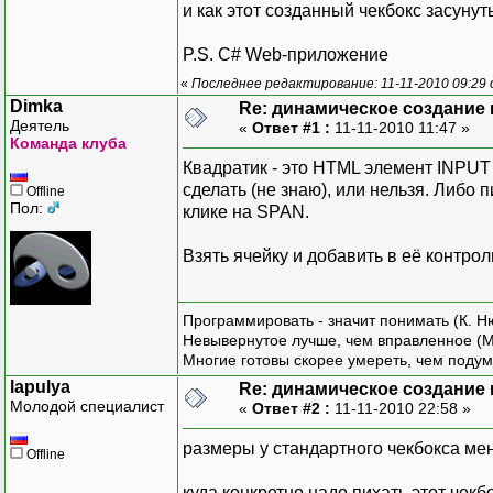
и как этот созданный чекбокс засунут
P.S. C# Web-приложение
«
Последнее редактирование: 11-11-2010 09:29 
Dimka
Re: динамическое создание
Деятель
«
Ответ #1 :
11-11-2010 11:47 »
Команда клуба
Квадратик - это HTML элемент INPUT
сделать (не знаю), или нельзя. Либо 
Offline
Пол:
клике на SPAN.
Взять ячейку и добавить в её контрол
Программировать - значит понимать (К. Н
Невывернутое лучше, чем вправленное (М
Многие готовы скорее умереть, чем подум
lapulya
Re: динамическое создание
Молодой специалист
«
Ответ #2 :
11-11-2010 22:58 »
размеры у стандартного чекбокса ме
Offline
куда конкретно надо пихать этот чекб