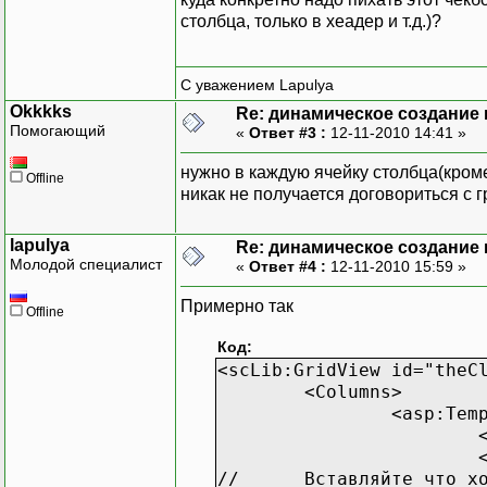
столбца, только в хеадер и т.д.)?
С уважением Lapulya
Okkkks
Re: динамическое создание
Помогающий
«
Ответ #3 :
12-11-2010 14:41 »
нужно в каждую ячейку столбца(кроме
Offline
никак не получается договориться с гр
lapulya
Re: динамическое создание
Молодой специалист
«
Ответ #4 :
12-11-2010 15:59 »
Примерно так
Offline
Код:
<scLib:GridView id="theC
<Columns>
<asp:Tem
//
Вставляйте что х