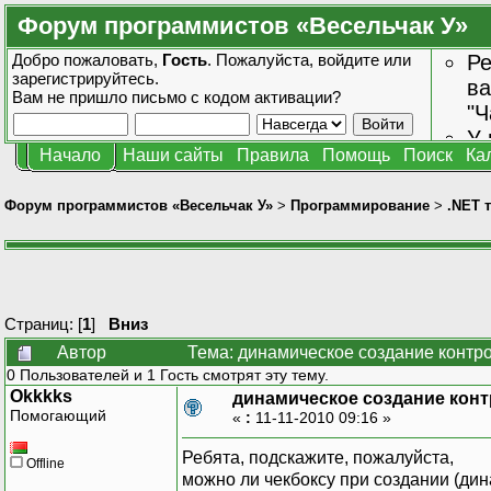
Форум программистов «Весельчак У»
Добро пожаловать,
Гость
. Пожалуйста,
войдите
или
Ре
зарегистрируйтесь
.
ва
Вам не пришло
письмо с кодом активации?
"Ч
У 
Начало
Наши сайты
Правила
Помощь
Поиск
Ка
от
зн
Форум программистов «Весельчак У»
>
Программирование
>
.NET 
Страниц: [
1
]
Вниз
Автор
Тема: динамическое создание контр
0 Пользователей и 1 Гость смотрят эту тему.
Okkkks
динамическое создание кон
Помогающий
«
:
11-11-2010 09:16 »
Ребята, подскажите, пожалуйста,
Offline
можно ли чекбоксу при создании (дин