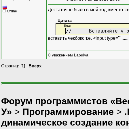
Достаточно было в мой код вместо эт
Offline
Цитата
Код:
//
Вставляйте чт
вставить чекбокс т.е. <input type=""......
С уважением Lapulya
Страниц: [
1
]
Вверх
Форум программистов «Ве
У»
>
Программирование
>
динамическое создание ко