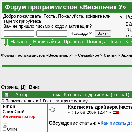
Форум программистов «Весельчак У»
Добро пожаловать,
Гость
. Пожалуйста,
войдите
или
Ре
зарегистрируйтесь
.
ва
Вам не пришло
письмо с кодом активации?
"Ч
У 
Начало
Наши сайты
Правила
Помощь
Поиск
Ка
от
зн
Форум программистов «Весельчак У»
>
Служебное
>
Статьи
>
Архив
Страниц: [
1
]
Вниз
Автор
Тема: Как писать драйвера (часть 1)
0 Пользователей и 1 Гость смотрят эту тему.
Finch
Как писать драйвера (часть
Спокойный
«
:
15-08-2006 12:44 »
Администратор
Обсуждение статьи: «
Как писать д
Offline