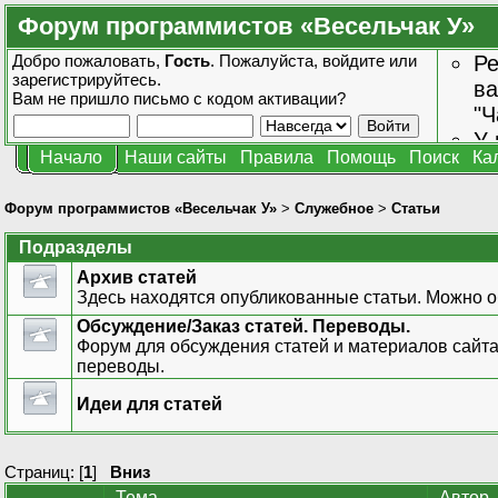
Форум программистов «Весельчак У»
Добро пожаловать,
Гость
. Пожалуйста,
войдите
или
Ре
зарегистрируйтесь
.
ва
Вам не пришло
письмо с кодом активации?
"Ч
У 
Начало
Наши сайты
Правила
Помощь
Поиск
Ка
от
зн
Форум программистов «Весельчак У»
>
Служебное
>
Статьи
Подразделы
Архив статей
Здесь находятся опубликованные статьи. Можно о
Обсуждение/Заказ статей. Переводы.
Форум для обсуждения статей и материалов сайта,
переводы.
Идеи для статей
Страниц: [
1
]
Вниз
Тема
Автор