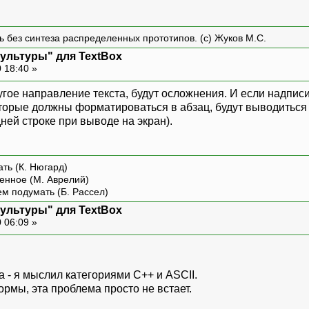
ть без синтеза распределенных прототипов. (с) Жуков М.С.
культуры" для TextBox
 18:40 »
ругое направление текста, будут осложнения. И если надпис
оторые должны форматироваться в абзац, будут выводиться в
дней строке при выводе на экран).
ть (К. Нюгард)
енное (М. Аврелий)
ем подумать (Б. Рассел)
культуры" для TextBox
 06:09 »
 - я мыслил категориями С++ и ASCII.
рмы, эта проблема просто не встает.