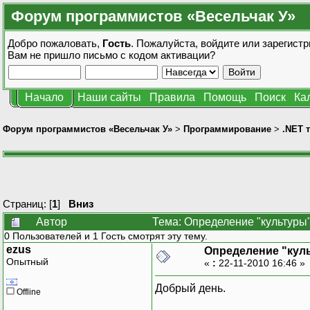
Форум программистов «Весельчак У»
Добро пожаловать,
Гость
. Пожалуйста,
войдите
или
зарегистр
Вам не пришло
письмо с кодом активации?
Начало
Наши сайты
Правила
Помощь
Поиск
Ка
Форум программистов «Весельчак У»
>
Программирование
>
.NET 
Страниц: [
1
]
Вниз
Автор
Тема: Определение "культуры"
0 Пользователей и 1 Гость смотрят эту тему.
ezus
Определение "куль
Опытный
«
:
22-11-2010 16:46 »
Добрый день.
Offline