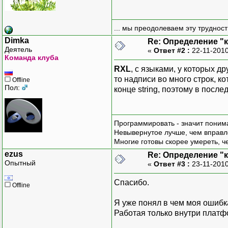
... мы преодолеваем эту труднос
Dimka
Re: Определение "
Деятель
«
Ответ #2 :
22-11-2010
Команда клуба
RXL
, с языками, у которых д
то надписи во много строк, к
Offline
Пол:
конце string, поэтому в после
Программировать - значит понима
Невывернутое лучше, чем вправл
Многие готовы скорее умереть, ч
ezus
Re: Определение "
Опытный
«
Ответ #3 :
23-11-2010
Спасибо.
Offline
Я уже понял в чем моя ошибка
Работая только внутри платфо