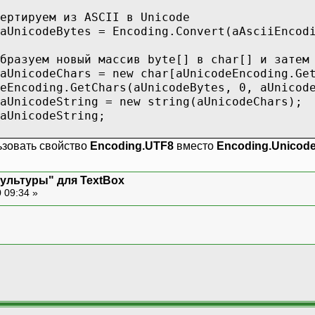
м из ASCII в Unicode
ytes = Encoding.Convert(aAsciiEncoding,
новый массив byte[] в char[] и затем в
ars = new char[aUnicodeEncoding.GetCharC
.GetChars(aUnicodeBytes, 0, aUnicodeByt
String = new string(aUnicodeChars);
odeString;
ьзовать свойство
Encoding.UTF8
вместо
Encoding.Unicod
культуры" для TextBox
 09:34 »