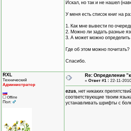
Искал, но так и не нашел (на
У меня есть список книг на р
1. Как мне вывести по очеред
2. Можно ли задать разные яз
3. А может можно определить
Где об этом можно почитать?
Спасибо.
RXL
Re: Определение "
Технический
«
Ответ #1 :
22-11-2010
Администратор
ezus
, нет никаких препятств
соответствующие твоим языка
Offline
Пол:
устанавливать шрифты с бол