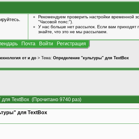
Рекомендуем проверить настройки временной зо
ируйтесь
.
"Часовой пояс:").
У нас больше нет рассылок. Если вам приходят п
знайте, что это не мы рассылаем.
лендарь
Почта
Войти
Регистрация
технология от и до
> Тема:
Определение "культуры" для TextBox
 для TextBox (Прочитано 9740 раз)
туры" для TextBox