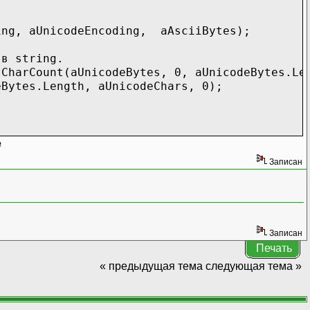
 aUnicodeEncoding, aAsciiBytes);
 string.
ount(aUnicodeBytes, 0, aUnicodeBytes.Len
es.Length, aUnicodeChars, 0);
e
Записан
Записан
Печать
« предыдущая тема
следующая тема »