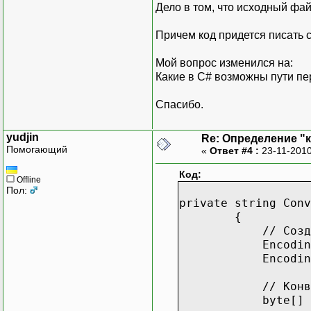
Дело в том, что исходный фай
Причем код придется писать с
Мой вопрос изменился на:
Какие в C# возможны пути пе
Спасибо.
yudjin
Re: Определение "
Помогающий
«
Ответ #4 :
23-11-2010
Код:
Offline
Пол:
private string Conv
{
// Создаем дв
Encoding aAsci
Encoding aUnico
// Конвертиру
byte[] aAsciiBy