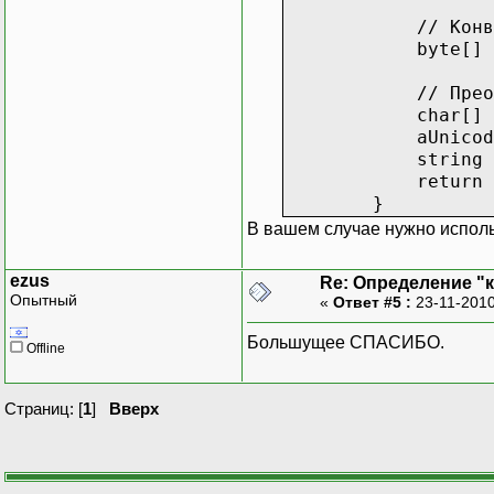
// Конвертируе
byte[] aUnicodeB
// Преобразуем 
char[] aUnicodeCh
aUnicodeEncoding
string aUnicode
return aUnic
}
В вашем случае нужно испол
ezus
Re: Определение "
Опытный
«
Ответ #5 :
23-11-2010
Большущее СПАСИБО.
Offline
Страниц: [
1
]
Вверх