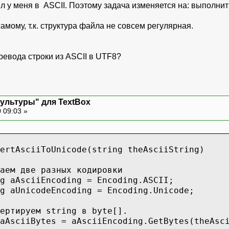
л у меня в ASCII. Поэтому задача изменяется на: выполнит
амому, т.к. структура файла не совсем регулярная.
ревода строки из ASCII в UTF8?
культуры" для TextBox
 09:03 »
ertAsciiToUnicode(string theAsciiString)
е разных кодировки
iEncoding = Encoding.ASCII;
deEncoding = Encoding.Unicode;
ем string в byte[].
tes = aAsciiEncoding.GetBytes(theAscii