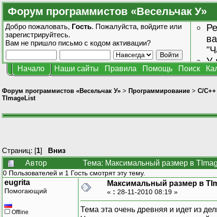
Форум программистов «Весельчак У»
Добро пожаловать,
Гость
. Пожалуйста,
войдите
или
Ре
зарегистрируйтесь
.
ва
Вам не пришло
письмо с кодом активации?
"Ч
У 
Начало
Наши сайты
Правила
Помощь
Поиск
Ка
от
зн
Форум программистов «Весельчак У»
>
Программирование
>
C/C++
TImageList
Страниц: [
1
]
Вниз
Автор
Тема: Максимальный размер в TImag
0 Пользователей и 1 Гость смотрят эту тему.
eugrita
Максимальный размер в TIm
Помогающий
«
:
28-11-2010 08:19 »
Тема эта очень древняя и идет из де
Offline