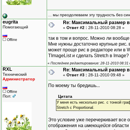
... мы преодолеваем эту трудность без си
eugrita
Re: Максимальный размер в 
Помогающий
«
Ответ #2 :
28-11-2010 08:28 »
так в том и вопрос. Можно ли вообще 
Offline
Мне нужны достаточно крупные рис. 
может проще рис в редакторе или в W
TImageList и сделать Stretch в Image?
«
Последнее редактирование: 28-11-2010 08:31 о
RXL
Re: Максимальный размер в 
Технический
«
Ответ #3 :
28-11-2010 09:48 »
Администратор
По моему ты бредишь...
Offline
Пол:
Цитата
У меня есть несколько рис. с тонкой граф
Stretch с Proportional.
Это условие уже перечеркивает все 
отображения на
имеющейся
области 