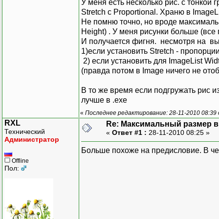
У меня есть несколько рис. с тонкой г
Stretch с Proportional. Храню в Image
Не помню точно, но вроде максималь
Height) . У меня рисунки больше (все
И получается фигня. несмотря на вы
1)если установить Stretch - пропорц
2) если установить для ImageList Wid
(правда потом в Image ничего не отоб
В то же время если подгружать рис из
лучше в .exe
«
Последнее редактирование: 28-11-2010 08:39 о
RXL
Re: Максимальный размер в 
Технический
«
Ответ #1 :
28-11-2010 08:25 »
Администратор
Больше похоже на предисловие. В че
Offline
Пол: