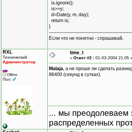
is.ignore();
is>>y;
d=Date(y, m, day);
return is;
}
--------------------------------------------------------
Если что не понятно - спрашивай.
RXL
time_t
Технический
«
Ответ #2 :
01-03-2004 21:05 
Администратор
Malaja
, а не проше ли сделать разниц
86400 (секунд в сутках).
Offline
Пол:
... мы преодолеваем 
распределенных прот