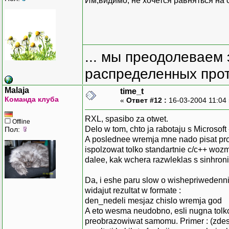
Им,видимо, не хочется равняться на 
... мы преодолеваем 
распределенных прот
Malaja
time_t
Команда клуба
«
Ответ #12 :
16-03-2004 11:04
RXL, spasibo za otwet.
Offline
Delo w tom, chto ja rabotaju s Microsoft 
Пол:
A poslednee wremja mne nado pisat progr
ispolzowat tolko standartnie c/c++ wozm
dalee, kak wchera razwleklas s sinhroni
Da, i eshe paru slow o wishepriwedennih
widajut rezultat w formate :
den_nedeli mesjaz chislo wremja god
A eto wesma neudobno, esli nugna tol
preobrazowiwat samomu. Primer : (zdes