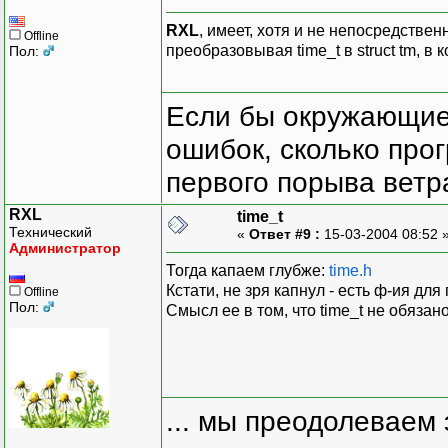
RXL
, имеет, хотя и не непосредственн
sprintf(buf1, "%d"
Offline
преобразовывая time_t в struct tm, в 
Пол:
strcat(buf, buf1)
return;
}
Если бы окружающие
catch(...)
{
ошибок, сколько про
printf("error");
return;
первого порыва ветра
}
RXL
}
time_t
Технический
«
Ответ #9 :
15-03-2004 08:52 
Администратор
Тогда капаем глубже:
time.h
//**********************
Кстати, не зря капнул - есть ф-ия д
Offline
// find interval betwee
Пол:
Смысл ее в том, что time_t не обязано
//**********************
bool CLicCheckApp::check
int& nDif
{
try
... мы преодолеваем 
{
bool bIsOk = tr