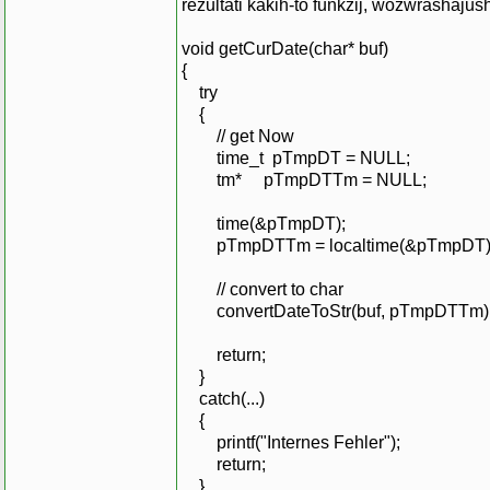
rezultati kakih-to funkzij, wozwrashajush
void getCurDate(char* buf)
{
try
{
// get Now
time_t pTmpDT = NULL;
tm* pTmpDTTm = NULL;
time(&pTmpDT);
pTmpDTTm = localtime(&pTmpDT)
// convert to char
convertDateToStr(buf, pTmpDTTm)
return;
}
catch(...)
{
printf("Internes Fehler");
return;
}