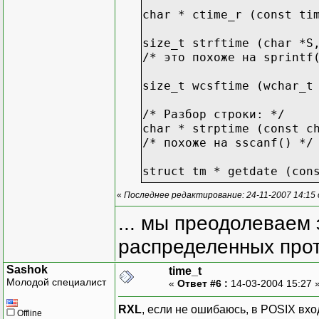
char * ctime_r (const ti
// ustanawliwaem na
tmnow->tm_mday = n
size_t strftime (char *S
tmnow->tm_mon = nDa
/* это похоже на sprintf
tmnow->tm_year = nD
// perewodim w -ti
size_t wcsftime (wchar_t
tmpDT = mktime(tmn
*pTmpDT = tmpDT;
/* Разбор строки: */
char * strptime (const c
return bIsOk
/* похоже на sscanf() */
}
catch(...)
struct tm * getdate (con
{
printf("error");
«
Последнее редактирование: 24-11-2007 14:15
int getdate_r (const cha
return false;
... мы преодолеваем 
}
}
распределенных прот
//**********************
Sashok
time_t
// convert tm to str
Молодой специалист
«
Ответ #6 :
14-03-2004 15:27 
//**********************
void CLicCheckApp::conve
RXL
, если не ошибаюсь, в POSIX входи
Offline