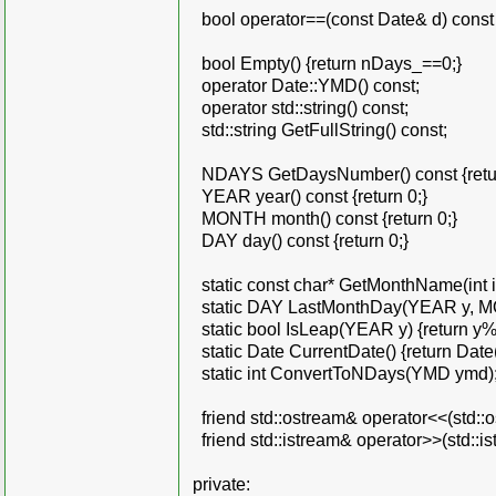
bool operator==(const Date& d) const
bool Empty() {return nDays_==0;}
operator Date::YMD() const;
operator std::string() const;
std::string GetFullString() const;
NDAYS GetDaysNumber() const {retu
YEAR year() const {return 0;}
MONTH month() const {return 0;}
DAY day() const {return 0;}
static const char* GetMonthName(int i) 
static DAY LastMonthDay(YEAR y, 
static bool IsLeap(YEAR y) {return y
static Date CurrentDate() {return Date(
static int ConvertToNDays(YMD ymd)
friend std::ostream& operator<<(std::o
friend std::istream& operator>>(std::is
private: