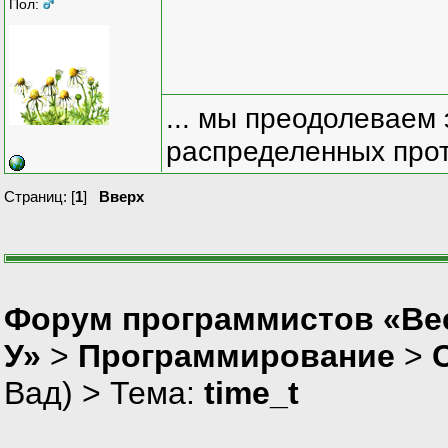
Пол:
... мы преодолеваем 
распределенных прот
Страниц: [
1
]
Вверх
Форум программистов «Ве
У»
>
Программирование
>
Вад
) > Тема:
time_t