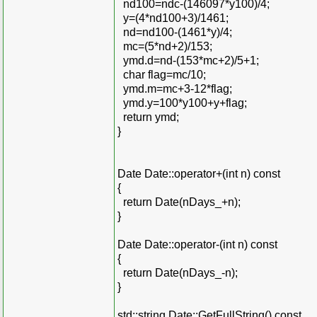
nd100=ndc-(146097*y100)/4;
y=(4*nd100+3)/1461;
nd=nd100-(1461*y)/4;
mc=(5*nd+2)/153;
ymd.d=nd-(153*mc+2)/5+1;
char flag=mc/10;
ymd.m=mc+3-12*flag;
ymd.y=100*y100+y+flag;
return ymd;
}
Date Date::operator+(int n) const
{
return Date(nDays_+n);
}
Date Date::operator-(int n) const
{
return Date(nDays_-n);
}
std::string Date::GetFullString() const