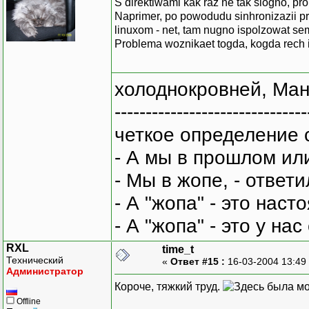
S direktiwami kak raz ne tak slogno, pro
Naprimer, po powodudu sinhronizazii pr
linuxom - net, tam nugno ispolzowat sema
Problema woznikaet togda, kogda rech id
холоднокровней, Ман
-------------------------------
четкое определение 
- А мы в прошлом ил
- Мы в жопе, - ответи
- А "жопа" - это нас
- А "жопа" - это у на
RXL
time_t
Технический
«
Ответ #15 :
16-03-2004 13:49
Администратор
Короче, тяжкий труд.
Offline