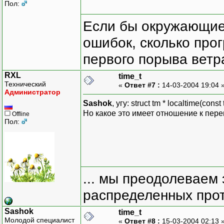
{
Пол:
try
{
Если бы окружающие
int d, m, y;
ошибок, сколько про
char buf1[128];
первого порыва ветра
strcpy(buf1, "")
if (buf)
RXL
time_t
strcpy(buf, ""
Технический
«
Ответ #7 :
14-03-2004 19:04 
else
Администратор
return;
Sashok
, угу: struct tm * localtime(const
Но какое это имеет отношение к пер
Offline
d = pTmpDT->tm_md
Пол:
m = pTmpDT->tm_mon
y = pTmpDT->tm_year
sprintf(buf1, "%d"
strcat(buf, buf1)
... мы преодолеваем 
strcat(buf, ".")
распределенных прот
sprintf(buf1, "%d"
Sashok
strcat(buf, buf1)
time_t
Молодой специалист
strcat(buf, ".")
«
Ответ #8 :
15-03-2004 02:13 