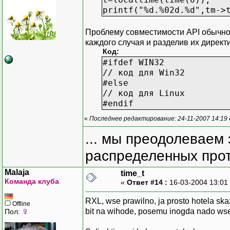
printf("%d.%02d.%d",tm->
Проблему совместимости API обычно
каждого случая и разделив их дирек
Код:
#ifdef WIN32
// код для Win32
#else
// код для Linux
#endif
«
Последнее редактирование: 24-11-2007 14:19
... мы преодолеваем 
распределенных прот
Malaja
time_t
Команда клуба
«
Ответ #14 :
16-03-2004 13:01
RXL, wse prawilno, ja prosto hotela skaz
Offline
bit na wihode, posemu inogda nado wse
Пол: