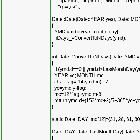
"травня", "червня", "липня", "серпня
"грудня"};
Date::Date(Date::YEAR year, Date::MO
{
YMD ymd={year, month, day};
nDays_=ConvertToNDays(ymd);
}
int Date::ConvertToNDays(Date::YMD 
{
if (ymd.d==0 || ymd.d>LastMonthDay(ym
YEAR yc; MONTH mc;
char flag=(14-ymd.m)/12;
yc=ymd.y-flag;
mc=12*flag+ymd.m-3;
return ymd.d+(153*mc+2)/5+365*yc+yc
}
static Date::DAY lmd[12]={31, 28, 31, 30,
Date::DAY Date::LastMonthDay(Date::
{