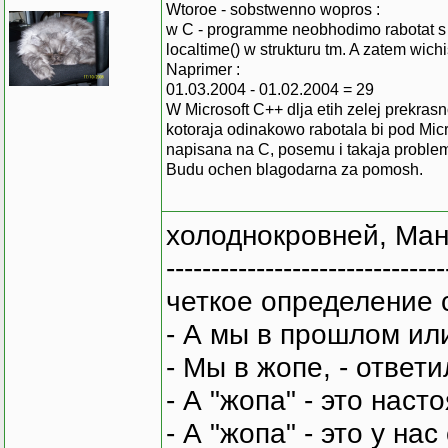
Wtoroe - sobstwenno wopros :
w C - programme neobhodimo rabotat s d
localtime() w strukturu tm. A zatem wic
Naprimer :
01.03.2004 - 01.02.2004 = 29
W Microsoft C++ dlja etih zelej prekr
kotoraja odinakowo rabotala bi pod Mic
napisana na C, posemu i takaja proble
Budu ochen blagodarna za pomosh.
холоднокровней, Ман
-------------------------------
четкое определение 
- А мы в прошлом ил
- Мы в жопе, - ответи
- А "жопа" - это нас
- А "жопа" - это у на