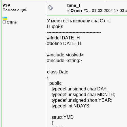
ysv_
time_t
Помогающий
«
Ответ #1 :
01-03-2004 17:03 
У меня есть исходник на С++:
Offline
H-файл
--------------------------------------
#ifndef DATE_H
#define DATE_H
#include <iosfwd>
#include <string>
class Date
{
public:
typedef unsigned char DAY;
typedef unsigned char MONTH;
typedef unsigned short YEAR;
typedef int NDAYS;
struct YMD
{