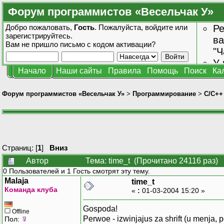
Форум программистов «Весельчак У»
Добро пожаловать,
Гость
. Пожалуйста,
войдите
или
Ре
зарегистрируйтесь
.
ва
Вам не пришло
письмо с кодом активации?
"Ч
У 
Начало
Наши сайты
Правила
Помощь
Поиск
Ка
от
зн
Форум программистов «Весельчак У»
>
Программирование
>
C/C++
Страниц: [
1
]
Вниз
Автор
Тема: time_t (Прочитано 24116 раз)
0 Пользователей и 1 Гость смотрят эту тему.
Malaja
time_t
Команда клуба
«
:
01-03-2004 15:20 »
Gospoda!
Offline
Perwoe - izwinjajus za shrift (u menja, p
Пол: