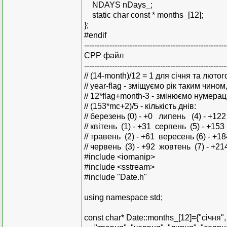
NDAYS nDays_;
static char const * months_[12];
};
#endif
--------------------------------------------------------
СPP файл
--------------------------------------------------------
// (14-month)/12 = 1 для сiчня та лютог
// year-flag - змiщуємо рiк таким чин
// 12*flag+month-3 - змiнюємо нумерацi
// (153*mc+2)/5 - кiлькiсть днiв:
// березень (0) - +0 липень (4) - +12
// квiтень (1) - +31 серпень (5) - +15
// травень (2) - +61 вересень (6) - +1
// червень (3) - +92 жовтень (7) - +
#include <iomanip>
#include <sstream>
#include "Date.h"
using namespace std;
const char* Date::months_[12]={"сiчня",