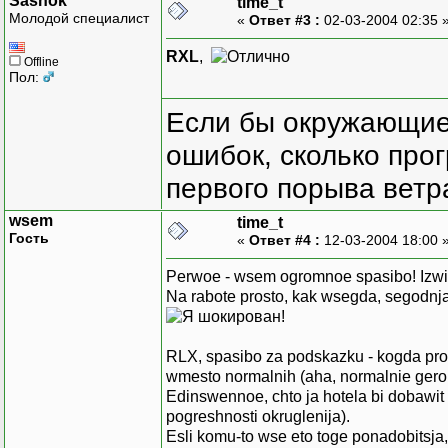
Sashok
time_t
Молодой специалист
«
Ответ #3 :
02-03-2004 02:35 
RXL
,
Offline
Пол:
Если бы окружающие
ошибок, сколько про
первого порыва ветра
wsem
time_t
Гость
«
Ответ #4 :
12-03-2004 18:00 
Perwoe - wsem ogromnoe spasibo! Izwinj
Na rabote prosto, kak wsegda, segodnja
RLX, spasibo za podskazku - kogda proch
wmesto normalnih (aha, normalnie gero
Edinswennoe, chto ja hotela bi dobawit
pogreshnosti okruglenija).
Esli komu-to wse eto toge ponadobitsja, t