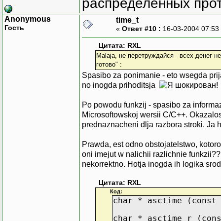
распределенных прот
time_t tmpDT1, tm
Anonymous
time_t
// perewodim string 
Гость
«
Ответ #10 :
16-03-2004 07:53
bIsOk = convertStrToD
if (bIsOk)
Цитата: RXL
bIsOk = convertStrTo
Malaja, не перетруждайся - всех денег 
готово" :
if (bIsOk)
Spasibo za ponimanie - eto wsegda prija
{
no inogda prihoditsja
// rass'chitiwaem 
nDiff_out = ( difftim
Po powodu funkzij - spasibo za informa
if (nDiff_out < 0
Microsoftowskoj wersii C/C++. Okazalo
{
prednaznacheni dlja razbora stroki. Ja h
printf("nDiff_ou
bIsOk = false
Prawda, est odno obstojatelstwo, kotor
}
oni imejut w nalichii razlichnie funkzii?
}
nekorrektno. Hotja inogda ih logika sro
return bIsOk
Цитата: RXL
}
Код:
char * asctime (const
catch(...)
{
char * asctime_r (con
printf("error");