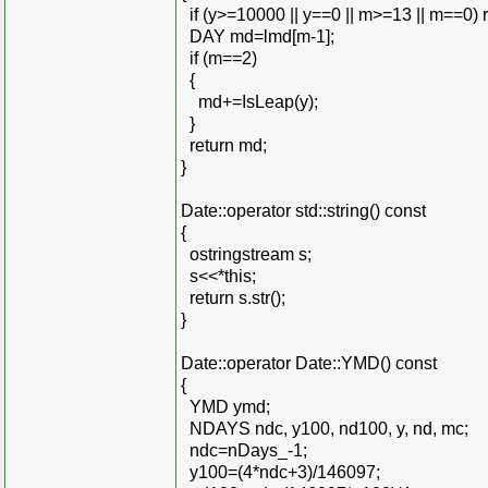
if (y>=10000 || y==0 || m>=13 || m==0) r
DAY md=lmd[m-1];
if (m==2)
{
md+=IsLeap(y);
}
return md;
}
Date::operator std::string() const
{
ostringstream s;
s<<*this;
return s.str();
}
Date::operator Date::YMD() const
{
YMD ymd;
NDAYS ndc, y100, nd100, y, nd, mc;
ndc=nDays_-1;
y100=(4*ndc+3)/146097;