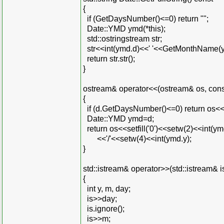
{
if (GetDaysNumber()<=0) return "";
Date::YMD ymd(*this);
std::ostringstream str;
str<<int(ymd.d)<<' '<<GetMonthName(ym
return str.str();
}
ostream& operator<<(ostream& os, cons
{
if (d.GetDaysNumber()<=0) return os<<
Date::YMD ymd=d;
return os<<setfill('0')<<setw(2)<<int(y
<<'/'<<setw(4)<<int(ymd.y);
}
std::istream& operator>>(std::istream& i
{
int y, m, day;
is>>day;
is.ignore();
is>>m;