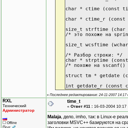
return false;
char * ctime (const t
}
}
char * ctime_r (const
size_t strftime (char
/* это похоже на spri
size_t wcsftime (wcha
/* Разбор строки: */
char * strptime (cons
/* похоже на sscanf()
struct tm * getdate (
int getdate_r (const 
«
Последнее редактирование: 24-11-2007 14:17
RXL
time_t
Технический
«
Ответ #11 :
16-03-2004 10:17
Администратор
Malaja
, дело, imho, так: в Linux-е р
заголовки MSVC++ базируются на ср
Offline
Пол: