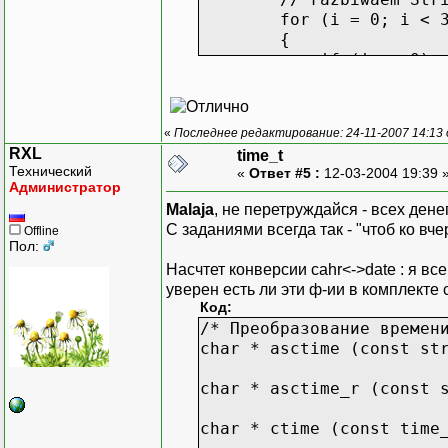
for (i = 0; i < 3;
{
if (i == 0)
{
pStrTmp = strtok
}
«
Последнее редактирование: 24-11-2007 14:13
else
RXL
time_t
{
Технический
«
Ответ #5 :
12-03-2004 19:39 
if(pStrTmp !=
Администратор
{
Malaja
, не перетруждайся - всех дене
pStrTmp = strto
С заданиями всегда так - "чтоб ко вч
Offline
}
Пол:
}
Насчтет конверсии cahr<->date : я вс
уверен есть ли эти ф-ии в комплекте 
if(pStrTmp != N
Код:
nDate[i] = atoi(pS
/* Преобразование времен
}
char * asctime (const st
// init the struc
char * asctime_r (const 
time(&tmpDT);
// perewodim w -t
char * ctime (const time
tmnow = localtime(