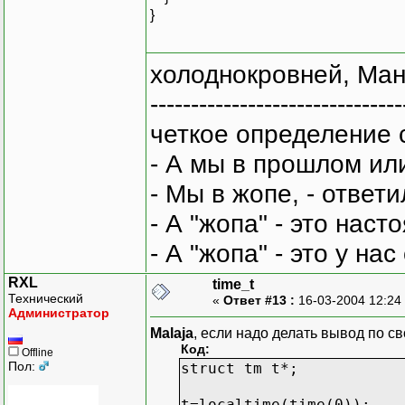
}
холоднокровней, Ман
-------------------------------
четкое определение 
- А мы в прошлом ил
- Мы в жопе, - ответи
- А "жопа" - это нас
- А "жопа" - это у на
RXL
time_t
Технический
«
Ответ #13 :
16-03-2004 12:24
Администратор
Malaja
, если надо делать вывод по сво
Код:
Offline
Пол:
struct tm t*;
t=localtime(time(0));