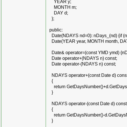
YEAR y;
MONTH m;
DAY d;
};
public:
Date(NDAYS nd=0): nDays_(nd) {if (n
Date(YEAR year, MONTH month, DAY
Date& operator=(const YMD ymd) {n
Date operator+(NDAYS n) const;
Date operator-(NDAYS n) const;
NDAYS operator+(const Date d) cons
{
return GetDaysNumber()+d.GetDays
}
NDAYS operator-(const Date d) const
{
return GetDaysNumber()-d.GetDaysN
}