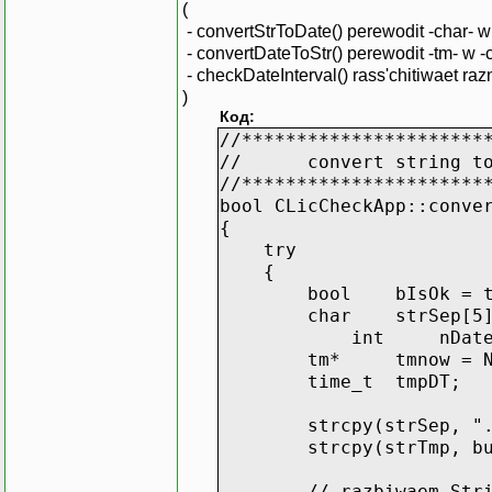
(
- convertStrToDate() perewodit -char- w 
- convertDateToStr() perewodit -tm- w -
- checkDateInterval() rass'chitiwaet ra
)
Код:
//**********************
// convert string to
//**********************
bool CLicCheckApp::conve
{
try
{
bool bIsOk = tr
char strSep[5], *pSt
int nDate[
tm* tmnow = NU
time_t tmpDT;
strcpy(strSep, ".
strcpy(strTmp, bu
// razbiwaem String (n