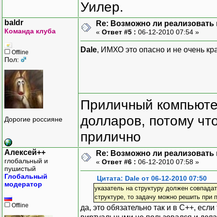
Уилер.
baldr
Re: Возможно ли реализовать 
Команда клуба
«
Ответ #5 :
06-12-2010 07:54 »
Dale
, ИМХО это опасно и не очень кра
Offline
Пол:
Приличный компьютер
долларов, потому что
Дорогие россияне
прилично
Алексей++
Re: Возможно ли реализовать 
глобальный и
«
Ответ #6 :
06-12-2010 07:58 »
пушистый
Глобальный
Цитата: Dale от 06-12-2010 07:50
модератор
указатель на структуру должен совпадат
структуре, то задачу можно решить при 
Offline
да, это обязательно так и в C++, если