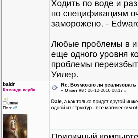
Ходить по воде и ра
по спецификациям оче
заморожено. - Edward
Любые проблемы в и
еще одного уровня ко
проблемы переизбыт
Уилер.
baldr
Re: Возможно ли реализовать 
Команда клуба
«
Ответ #8 :
06-12-2010 08:17 »
Dale
, а как только придет другой ин
Offline
одной из структур - все магическим о
Пол:
Приличный компьютер