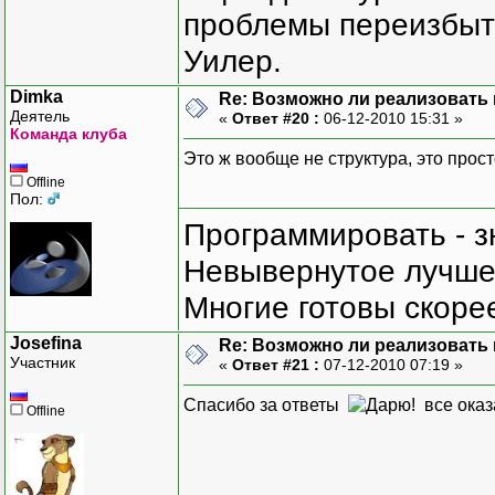
проблемы переизбыт
Уилер.
Dimka
Re: Возможно ли реализовать 
Деятель
«
Ответ #20 :
06-12-2010 15:31 »
Команда клуба
Это ж вообще не структура, это прост
Offline
Пол:
Программировать - з
Невывернутое лучше,
Многие готовы скорее
Josefina
Re: Возможно ли реализовать 
Участник
«
Ответ #21 :
07-12-2010 07:19 »
Спасибо за ответы
все оказ
Offline