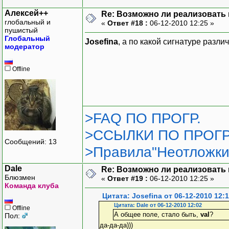
Алексей++
Re: Возможно ли реализовать 
глобальный и
«
Ответ #18 :
06-12-2010 12:25 »
пушистый
Глобальный
Josefina
, а по какой сигнатуре разли
модератор
Offline
>FAQ ПО ПРОГР.
>ССЫЛКИ ПО ПРОГР
Сообщений: 13
>Правила"Неотложки
Dale
Re: Возможно ли реализовать 
Блюзмен
«
Ответ #19 :
06-12-2010 12:25 »
Команда клуба
Цитата: Josefina от 06-12-2010 12:
Цитата: Dale от 06-12-2010 12:02
Offline
А общее поле, стало быть,
val
?
Пол:
да-да-да)))