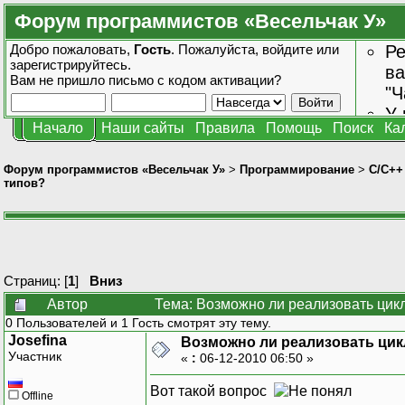
Форум программистов «Весельчак У»
Добро пожаловать,
Гость
. Пожалуйста,
войдите
или
Ре
зарегистрируйтесь
.
ва
Вам не пришло
письмо с кодом активации?
"Ч
У 
Начало
Наши сайты
Правила
Помощь
Поиск
Ка
от
зн
Форум программистов «Весельчак У»
>
Программирование
>
C/C++
типов?
Страниц: [
1
]
Вниз
Автор
Тема: Возможно ли реализовать цикл
0 Пользователей и 1 Гость смотрят эту тему.
Josefina
Возможно ли реализовать цик
Участник
«
:
06-12-2010 06:50 »
Вот такой вопрос
Offline