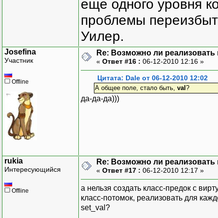
еще одного уровня ко
проблемы переизбыт
Уилер.
Josefina
Re: Возможно ли реализовать 
Участник
«
Ответ #16 :
06-12-2010 12:16 »
Цитата: Dale от 06-12-2010 12:02
Offline
А общее поле, стало быть,
val
?
да-да-да)))
rukia
Re: Возможно ли реализовать 
Интересующийся
«
Ответ #17 :
06-12-2010 12:17 »
а нельзя создать класс-предок с вирт
Offline
класс-потомок, реализовать для кажд
set_val?