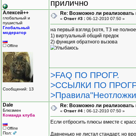
прилично
Алексей++
Re: Возможно ли реализовать 
глобальный и
«
Ответ #3 :
06-12-2010 07:50 »
пушистый
Глобальный
на первый взгляд (хотя, ТЗ не полное
модератор
1) виртуальный общий предок
2) функция обратного вызова
Offline
>FAQ ПО ПРОГР.
>ССЫЛКИ ПО ПРОГР
Сообщений: 13
>Правила"Неотложки
Dale
Re: Возможно ли реализовать 
Блюзмен
«
Ответ #4 :
06-12-2010 07:50 »
Команда клуба
Если отбросить плюсы вместе с красо
Offline
Пол:
Давненько не листал стандарт, но вро