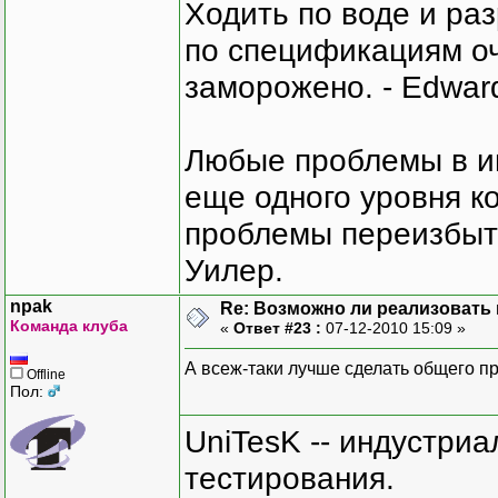
Ходить по воде и ра
по спецификациям оче
заморожено. - Edward
Любые проблемы в и
еще одного уровня ко
проблемы переизбыт
Уилер.
npak
Re: Возможно ли реализовать 
Команда клуба
«
Ответ #23 :
07-12-2010 15:09 »
А всеж-таки лучше сделать общего пре
Offline
Пол:
UniTesK -- индустри
тестирования.