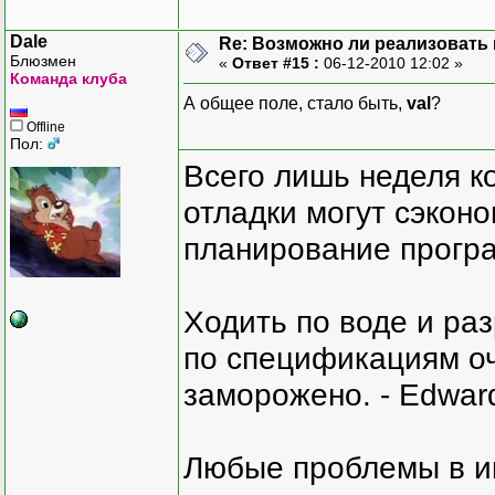
Dale
Re: Возможно ли реализовать 
Блюзмен
«
Ответ #15 :
06-12-2010 12:02 »
Команда клуба
А общее поле, стало быть,
val
?
Offline
Пол:
Всего лишь неделя к
отладки могут сэкон
планирование програ
Ходить по воде и ра
по спецификациям оче
заморожено. - Edward
Любые проблемы в и