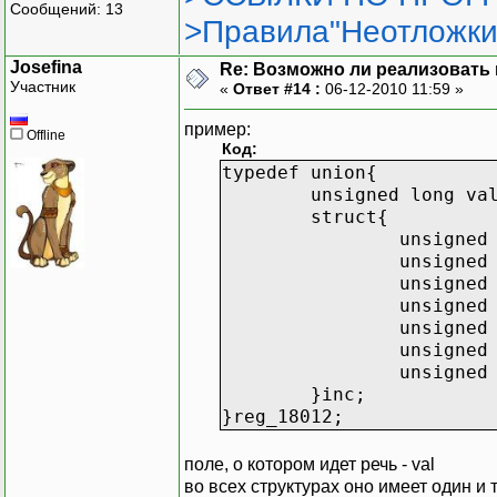
Сообщений: 13
>Правила"Неотложки
Josefina
Re: Возможно ли реализовать 
Участник
«
Ответ #14 :
06-12-2010 11:59 »
пример:
Offline
Код:
typedef union{
unsigned long va
struct{
unsigned
unsigned
unsigned
unsigned
unsigned
unsigned
unsigned
}inc;
}reg_18012;
поле, о котором идет речь - val
во всех структурах оно имеет один и 