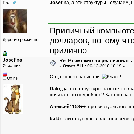
Josefina
, а эти структуры - случаем,
Пол:
Приличный компьютер
долларов, потому что
Дорогие россияне
прилично
Josefina
Re: Возможно ли реализовать 
Участник
«
Ответ #11 :
06-12-2010 10:19 »
Ого, сколько написали
Offline
Dale
, да, все структуры разные, сов
почитать по подробнее? Как оно на пр
Алексей1153++
, про виртуального п
baldr
, эти структуры являются реги