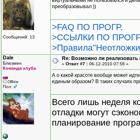
виртуальными не пользовался и дела
преобразовывал ))
>FAQ ПО ПРОГР.
>ССЫЛКИ ПО ПРОГР
Сообщений: 13
>Правила"Неотложки
Dale
Re: Возможно ли реализовать 
Блюзмен
«
Ответ #7 :
06-12-2010 07:58 »
Команда клуба
А о какой красоте вообще может идти
единым образом? В таких случаях пр
Offline
Пол:
Всего лишь неделя к
отладки могут сэкон
планирование програ