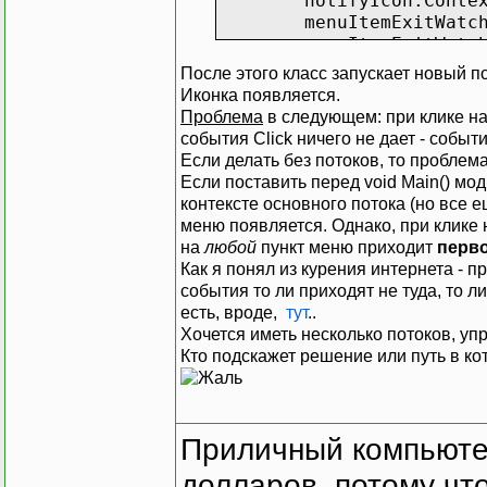
notifyIcon.ContextMenu
menuItemExitWatcher.In
menuItemExitWatcher.
menuItemExitWatcher.
После этого класс запускает новый п
menuItemExitWatcher.Cl
Иконка появляется.
}
Проблема
в следующем: при клике на
}
события Click ничего не дает - событ
Если делать без потоков, то проблема
Если поставить перед void Main() м
контексте основного потока (но все е
меню появляется. Однако, при клике
на
любой
пункт меню приходит
перв
Как я понял из курения интернета - 
события то ли приходят не туда, то л
есть, вроде,
тут
..
Хочется иметь несколько потоков, у
Кто подскажет решение или путь в ко
Приличный компьютер
долларов, потому что