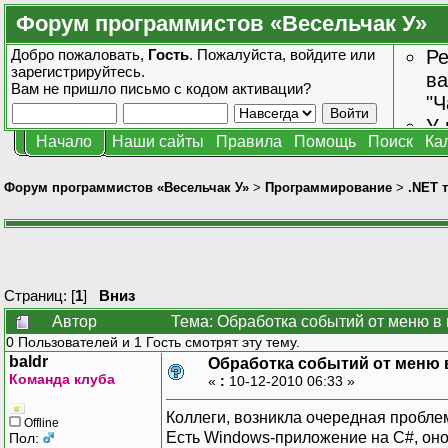
Форум программистов «Весельчак У»
Добро пожаловать,
Гость
. Пожалуйста,
войдите
или
Ре
зарегистрируйтесь
.
ва
Вам не пришло
письмо с кодом активации?
"Ч
У 
Начало
Наши сайты
Правила
Помощь
Поиск
Ка
от
зн
Форум программистов «Весельчак У»
>
Программирование
>
.NET 
Страниц: [
1
]
Вниз
Автор
Тема: Обработка событий от меню в 
0 Пользователей и 1 Гость смотрят эту тему.
baldr
Обработка событий от меню 
Команда клуба
«
:
10-12-2010 06:33 »
Коллеги, возникла очередная проблема
Offline
Есть Windows-приложение на C#, оно 
Пол: