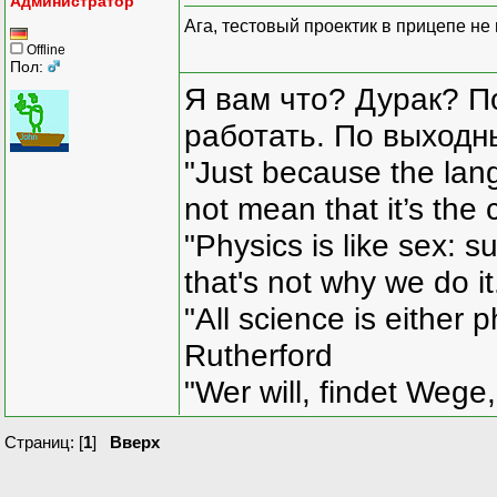
Администратор
Ага, тестовый проектик в прицепе не
Offline
Пол:
Я вам что? Дурак? П
работать. По выходн
"Just because the lan
not mean that it’s the 
"Physics is like sex: s
that's not why we do i
"All science is either 
Rutherford
"Wer will, findet Wege,
Страниц: [
1
]
Вверх