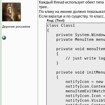
Каждый thread использует обект типа
трее..
По клику на иконке должно показыват
Если вкратце и по существу, то класс
Код: (Text)
class Class1
Дорогие россияне
{
private System.Windows
private MenuItem menuI
private void menuItemEx
{
// just write log 
}
private void initMenu
{
notifyIcon = new No
notifyIcon.ContextMe
menuItemExitWatcher 
notifyIcon.Icon = new 
notifyIcon.Visible