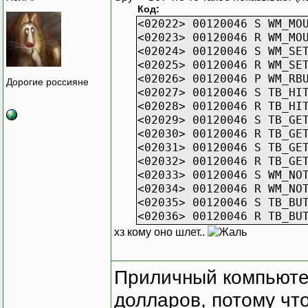
Код:
<02022> 00120046 S WM_MO
<02023> 00120046 R WM_MO
<02024> 00120046 S WM_SE
<02025> 00120046 R WM_SE
<02026> 00120046 P WM_RB
Дорогие россияне
<02027> 00120046 S TB_HI
<02028> 00120046 R TB_HI
<02029> 00120046 S TB_GE
<02030> 00120046 R TB_GE
<02031> 00120046 S TB_GE
<02032> 00120046 R TB_GE
<02033> 00120046 S WM_NO
<02034> 00120046 R WM_NO
<02035> 00120046 S TB_BU
<02036> 00120046 R TB_BU
хз кому оно шлет..
Приличный компьютер
долларов, потому что