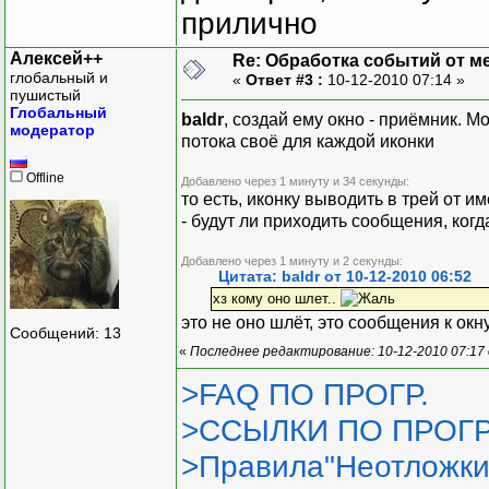
прилично
Алексей++
Re: Обработка событий от м
глобальный и
«
Ответ #3 :
10-12-2010 07:14 »
пушистый
Глобальный
baldr
, создай ему окно - приёмник. М
модератор
потока своё для каждой иконки
Offline
Добавлено через 1 минуту и 34 секунды:
то есть, иконку выводить в трей от и
- будут ли приходить сообщения, ког
Добавлено через 1 минуту и 2 секунды:
Цитата: baldr от 10-12-2010 06:52
хз кому оно шлет..
это не оно шлёт, это сообщения к окну
Сообщений: 13
«
Последнее редактирование: 10-12-2010 07:17
>FAQ ПО ПРОГР.
>ССЫЛКИ ПО ПРОГР
>Правила"Неотложки