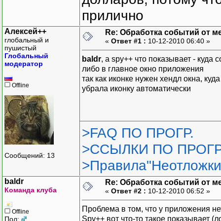
прилично
Алексей++
Re: Обработка событий от м
глобальный и
«
Ответ #1 :
10-12-2010 06:40 »
пушистый
Глобальный
baldr
, а spy++ что показывает - куда
модератор
либо в главное окно приложения
так как иконке нужен хендл окна, куд
Offline
убрала иконку автоматически
>FAQ ПО ПРОГР.
>ССЫЛКИ ПО ПРОГР
Сообщений: 13
>Правила"Неотложки
baldr
Re: Обработка событий от м
Команда клуба
«
Ответ #2 :
10-12-2010 06:52 »
Проблема в том, что у приложения не
Offline
Spy++ вот что-то такое показывает (ло
Пол: