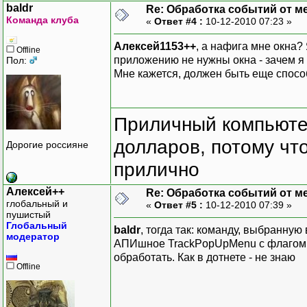
baldr
Re: Обработка событий от м
Команда клуба
«
Ответ #4 :
10-12-2010 07:23 »
Алексей1153++
, а нафига мне окна? 
Offline
приложению не нужны окна - зачем я б
Пол:
Мне кажется, должен быть еще способ
Приличный компьютер
долларов, потому что
Дорогие россияне
прилично
Алексей++
Re: Обработка событий от м
глобальный и
«
Ответ #5 :
10-12-2010 07:39 »
пушистый
Глобальный
baldr
, тогда так: команду, выбранну
модератор
АПИшное TrackPopUpMenu с флагом
обработать. Как в дотнете - не знаю
Offline