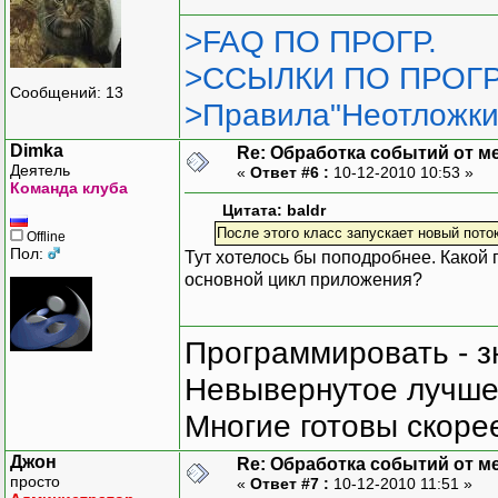
>FAQ ПО ПРОГР.
>ССЫЛКИ ПО ПРОГР
Сообщений: 13
>Правила"Неотложки
Dimka
Re: Обработка событий от м
Деятель
«
Ответ #6 :
10-12-2010 10:53 »
Команда клуба
Цитата: baldr
После этого класс запускает новый пото
Offline
Пол:
Тут хотелось бы поподробнее. Какой
основной цикл приложения?
Программировать - з
Невывернутое лучше,
Многие готовы скорее
Джон
Re: Обработка событий от м
просто
«
Ответ #7 :
10-12-2010 11:51 »