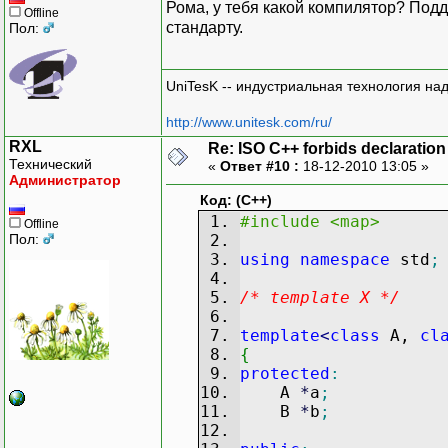
Рома, у тебя какой компилятор? Под
Offline
стандарту.
Пол:
UniTesK -- индустриальная технология на
http://www.unitesk.com/ru/
RXL
Re: ISO C++ forbids declaration 
Технический
«
Ответ #10 :
18-12-2010 13:05 »
Администратор
Код: (C++)
#include <map>
Offline
Пол:
using
namespace
std
;
/* template X */
template
<
class
A,
cl
{
protected
:
A
*
a
;
B
*
b
;