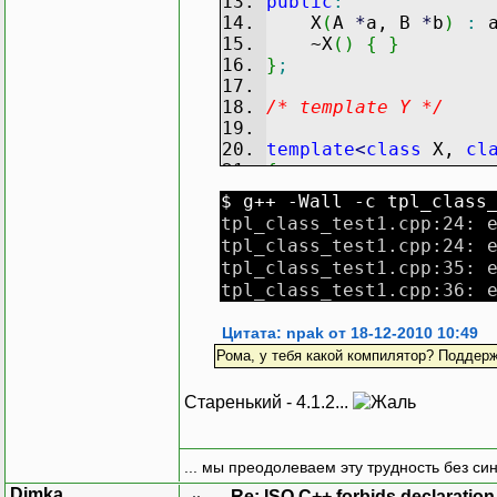
public
:
X
(
A
*
a, B
*
b
)
:
~X
(
)
{
}
}
;
/* template Y */
template
<
class
X,
cl
{
public
:
$ g++ -Wall -c tpl_class
typedef
map
<
int
,
tpl_class_test1.cpp:24: 
typedef
XCollect
tpl_class_test1.cpp:24: 
tpl_class_test1.cpp:35: 
protected
:
tpl_class_test1.cpp:36: 
A
*
a
;
B
*
b
;
Цитата: npak от 18-12-2010 10:49
XCollection x
;
Рома, у тебя какой компилятор? Поддерж
public
:
Старенький - 4.1.2...
Y
(
A
*
a, B
*
b
)
:
~Y
(
)
{
}
Iterator begin
(
)
... мы преодолеваем эту трудность без си
Iterator end
(
)
{
Dimka
Re: ISO C++ forbids declaration 