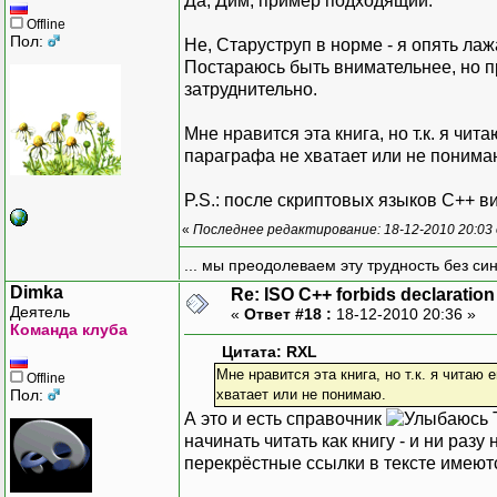
Да, Дим, пример подходящий.
Offline
Пол:
Не, Старуструп в норме - я опять ла
Постараюсь быть внимательнее, но 
затруднительно.
Мне нравится эта книга, но т.к. я чит
параграфа не хватает или не понима
P.S.: после скриптовых языков C++ в
«
Последнее редактирование: 18-12-2010 20:03
... мы преодолеваем эту трудность без си
Dimka
Re: ISO C++ forbids declaration 
Деятель
«
Ответ #18 :
18-12-2010 20:36 »
Команда клуба
Цитата: RXL
Мне нравится эта книга, но т.к. я читаю 
Offline
Пол:
хватает или не понимаю.
А это и есть справочник
начинать читать как книгу - и ни разу
перекрёстные ссылки в тексте имеютс