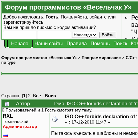
Форум программистов «Весельчак У»
Добро пожаловать,
Гость
. Пожалуйста,
войдите
или
Ре
зарегистрируйтесь
.
ва
Вам не пришло
письмо с кодом активации?
"Ч
У 
Начало
Наши сайты
Правила
Помощь
Поиск
Ка
от
зн
Форум программистов «Весельчак У»
>
Программирование
>
C/C++
no type
Страниц: [
1
]
2
Все
Вниз
Автор
Тема: ISO C++ forbids declaration of 
0 Пользователей и 1 Гость смотрят эту тему.
RXL
ISO C++ forbids declaration of 
Технический
«
:
17-12-2010 11:47 »
Администратор
Пытаюсь въехать в шаблоны и немно