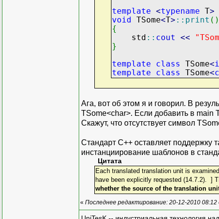
template
<
typename
T
>
void
TSome
<
T
>
::
print
(
{
std
::
cout
<<
"TSo
}
template
class
TSome
<
template
class
TSome
<
Ага, вот об этом я и говорил. В резу
TSome<char>. Если добавить в main TS
Скажут, что отсутствует символ TSome<
Стандарт С++ оставляет поддержку т
инстанциирование шаблонов в стандарт
Цитата
Each translated translation unit is examined
have been explicitly requested (14.7.2). ] T
whether the source of the translation uni
«
Последнее редактирование: 20-12-2010 08:12
UniTesK -- индустриальная технология на