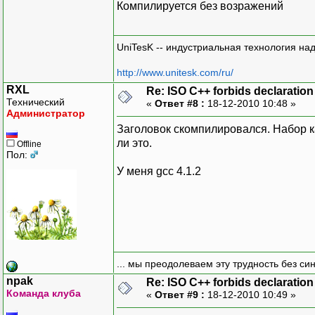
Компилируется без возражений
UniTesK -- индустриальная технология на
http://www.unitesk.com/ru/
RXL
Re: ISO C++ forbids declaration 
Технический
«
Ответ #8 :
18-12-2010 10:48 »
Администратор
Заголовок скомпилировался. Набор к
ли это.
Offline
Пол:
У меня gcc 4.1.2
... мы преодолеваем эту трудность без си
npak
Re: ISO C++ forbids declaration 
Команда клуба
«
Ответ #9 :
18-12-2010 10:49 »