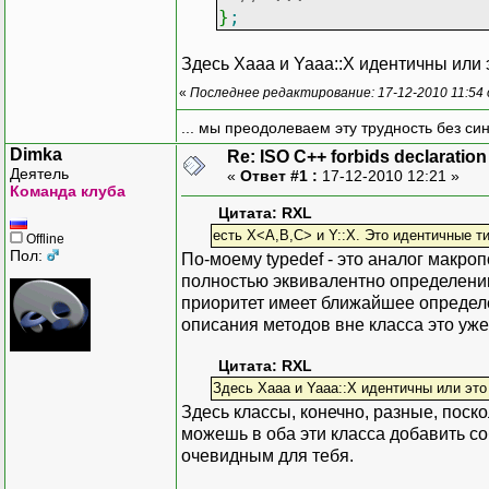
}
;
Здесь Xaaa и Yaaa::X идентичны или
«
Последнее редактирование: 17-12-2010 11:54
... мы преодолеваем эту трудность без си
Dimka
Re: ISO C++ forbids declaration 
Деятель
«
Ответ #1 :
17-12-2010 12:21 »
Команда клуба
Цитата: RXL
есть X<A,B,C> и Y::X. Это идентичные т
Offline
Пол:
По-моему typedef - это аналог макро
полностью эквивалентно определению
приоритет имеет ближайшее определе
описания методов вне класса это уже 
Цитата: RXL
Здесь Xaaa и Yaaa::X идентичны или это
Здесь классы, конечно, разные, поско
можешь в оба эти класса добавить со
очевидным для тебя.