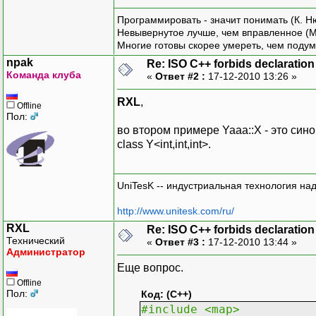
Программировать - значит понимать (К. Н
Невывернутое лучше, чем вправленное (М
Многие готовы скорее умереть, чем подум
npak
Re: ISO C++ forbids declaration 
Команда клуба
«
Ответ #2 :
17-12-2010 13:26 »
RXL
,
Offline
Пол:
во втором примере Yaaa::X - это синон
class Y<int,int,int>.
UniTesK -- индустриальная технология на
http://www.unitesk.com/ru/
RXL
Re: ISO C++ forbids declaration 
Технический
«
Ответ #3 :
17-12-2010 13:44 »
Администратор
Еще вопрос.
Offline
Пол:
Код: (C++)
#include <map>