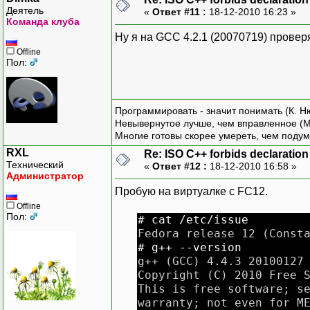
}
;
Деятель
«
Ответ #11 :
18-12-2010 16:23 »
Команда клуба
/* ********** */
Ну я на GCC 4.2.1 (20070719) проверя
Offline
class
TA
Пол:
{
}
;
class
TB
Программировать - значит понимать (К. Н
Невывернутое лучше, чем вправленное (М
{
Многие готовы скорее умереть, чем подум
}
;
RXL
Re: ISO C++ forbids declaration 
typedef
X
<
TA, TB
>
_T
Технический
«
Ответ #12 :
18-12-2010 16:58 »
Администратор
class
TX
:
public
_T
Пробую на виртуалке с FC12.
{
Offline
public
:
Пол:
# cat /etc/issue
TX
(
TA
*
a, TB
*
b
)
Fedora release 12 (Const
}
;
# g++ --version
g++ (GCC) 4.4.3 20100127
typedef
Y
<
TX, TA, TB
Copyright (C) 2010 Free 
This is free software; s
class
TY
:
public
_T
warranty; not even for M
{