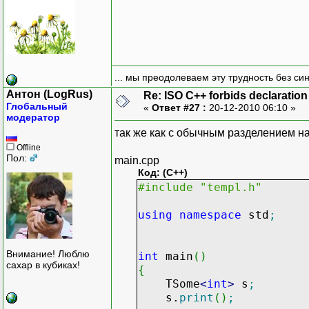
... мы преодолеваем эту трудность без си
Антон (LogRus)
Re: ISO C++ forbids declaration 
Глобальный
«
Ответ #27 :
20-12-2010 06:10 »
модератор
так же как с обычным разделением н
Offline
Пол:
main.cpp
Код: (C++)
#include "templ.h"
using
namespace
std
;
Внимание! Люблю
int
main
(
)
сахар в кубиках!
{
TSome
<
int
>
s
;
s.
print
(
)
;