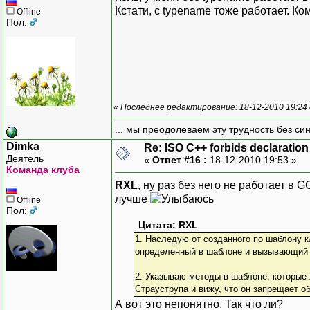
Кстати, с typename тоже работает. Ко
Offline
Пол:
«
Последнее редактирование: 18-12-2010 19:24
... мы преодолеваем эту трудность без си
Dimka
Re: ISO C++ forbids declaration 
Деятель
«
Ответ #16 :
18-12-2010 19:53 »
Команда клуба
RXL
, ну раз без него не работает в 
лучше
Offline
Пол:
Цитата: RXL
1. Наследую от созданного по шаблону 
определенный в шаблоне и вызывающий m
2. Указываю методы в шаблоне, которые хо
Страуструпа и вижу, что он запрещает об
А вот это непонятно. Так что ли?