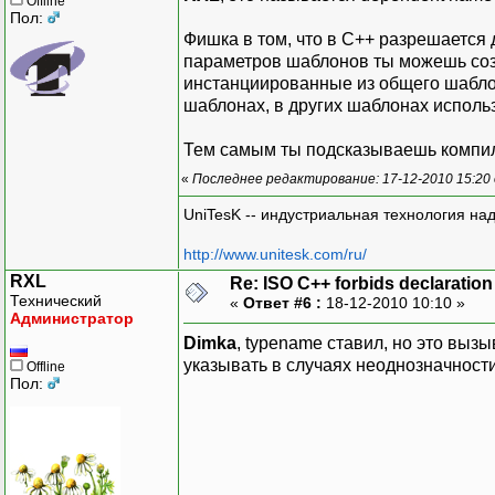
Offline
Пол:
Фишка в том, что в С++ разрешается
параметров шаблонов ты можешь созд
инстанциированные из общего шаблон
шаблонах, в других шаблонах исполь
Тем самым ты подсказываешь компил
«
Последнее редактирование: 17-12-2010 15:20
UniTesK -- индустриальная технология на
http://www.unitesk.com/ru/
RXL
Re: ISO C++ forbids declaration 
Технический
«
Ответ #6 :
18-12-2010 10:10 »
Администратор
Dimka
, typename ставил, но это выз
указывать в случаях неоднозначност
Offline
Пол: