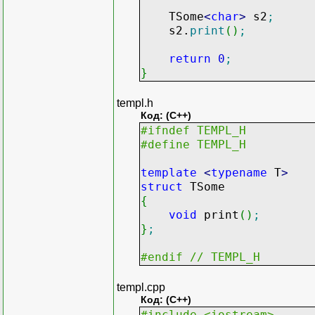
TSome
<
char
>
s2
;
s2.
print
(
)
;
return
0
;
}
templ.h
Код: (C++)
#ifndef TEMPL_H
#define TEMPL_H
template
<
typename
T
>
struct
TSome
{
void
print
(
)
;
}
;
#endif // TEMPL_H
templ.cpp
Код: (C++)
#include <iostream>