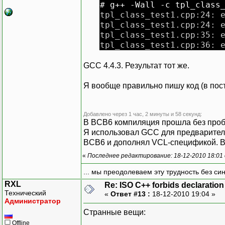
# g++ -Wall -c tpl_class
public
:
tpl_class_test1.cpp:24: 
TY
(
TA
*
a, TB
*
b
)
tpl_class_test1.cpp:24: 
}
;
tpl_class_test1.cpp:35: 
tpl_class_test1.cpp:36: 
/* ********** */
GCC 4.4.3. Результат тот же.
int
main
(
)
{
TY y
(
)
;
Я вообще правильно пишу код (в пос
return
0
;
}
Добавлено через 1 час, 2 минуты и 58 секунд:
В BCB6 компиляция прошла без проб
Я использовал GCC для предваритель
BCB6 и дополнял VCL-спецификой. Ви
«
Последнее редактирование: 18-12-2010 18:01
... мы преодолеваем эту трудность без си
RXL
Re: ISO C++ forbids declaration 
Технический
«
Ответ #13 :
18-12-2010 19:04 »
Администратор
Странные вещи:
Offline