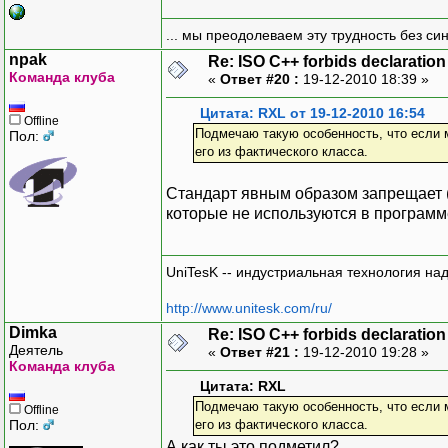
... мы преодолеваем эту трудность без си
npak
Re: ISO C++ forbids declaration 
Команда клуба
«
Ответ #20 :
19-12-2010 18:39 »
Цитата: RXL от 19-12-2010 16:54
Offline
Подмечаю такую особенность, что если 
Пол:
его из фактического класса.
Стандарт явным образом запрещает (s
которые не используются в программ
UniTesK -- индустриальная технология на
http://www.unitesk.com/ru/
Dimka
Re: ISO C++ forbids declaration 
Деятель
«
Ответ #21 :
19-12-2010 19:28 »
Команда клуба
Цитата: RXL
Подмечаю такую особенность, что если 
Offline
Пол:
его из фактического класса.
А как ты это подметил?