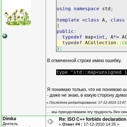
using
namespace
std
;
template
<
class
A,
class
{
public
:
typedef
map
<
int
, A
*
>
AC
typedef
ACollection
::
c
}
;
В отмеченной строке имею ошибку.
type ‘std::map<unsigned 
Я понимаю только, что не понимаю ша
- даже не знаю, в какую сторону думат
«
Последнее редактирование: 17-12-2010 13:47
... мы преодолеваем эту трудность без си
Dimka
Re: ISO C++ forbids declaration 
Деятель
«
Ответ #4 :
17-12-2010 14:25 »