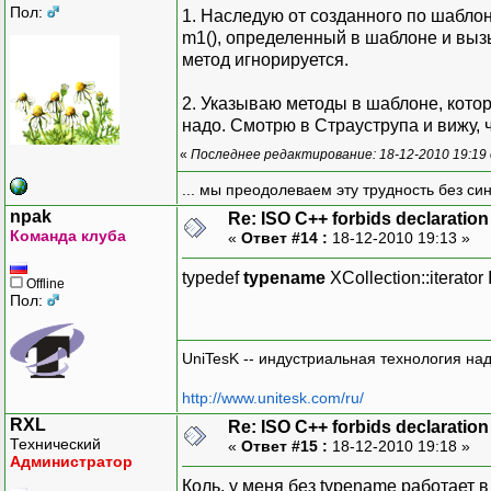
Пол:
1. Наследую от созданного по шабло
m1(), определенный в шаблоне и выз
метод игнорируется.
2. Указываю методы в шаблоне, которые
надо. Смотрю в Страуструпа и вижу, 
«
Последнее редактирование: 18-12-2010 19:19
... мы преодолеваем эту трудность без си
npak
Re: ISO C++ forbids declaration 
Команда клуба
«
Ответ #14 :
18-12-2010 19:13 »
typedef
typename
XCollection::iterator I
Offline
Пол:
UniTesK -- индустриальная технология на
http://www.unitesk.com/ru/
RXL
Re: ISO C++ forbids declaration 
Технический
«
Ответ #15 :
18-12-2010 19:18 »
Администратор
Коль, у меня без typename работает 