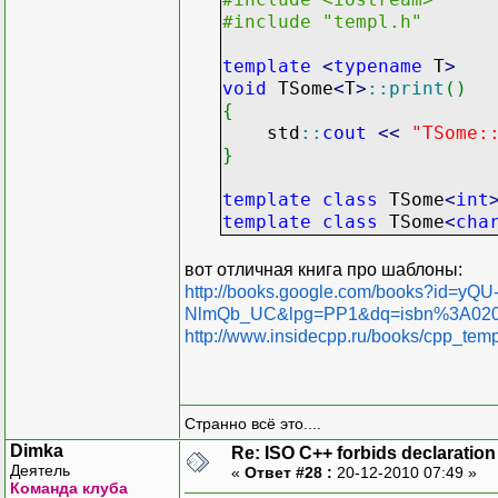
#include "templ.h"
template
<
typename
T
>
void
TSome
<
T
>
::
print
(
)
{
std
::
cout
<<
"TSome:
}
template
class
TSome
<
int
template
class
TSome
<
cha
вот отличная книга про шаблоны:
http://books.google.com/books?id=yQU
NlmQb_UC&lpg=PP1&dq=isbn%3A0201
http://www.insidecpp.ru/books/cpp_temp
Странно всё это....
Dimka
Re: ISO C++ forbids declaration 
Деятель
«
Ответ #28 :
20-12-2010 07:49 »
Команда клуба