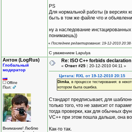
PS
Для нормальной работы (в версиях к
быть в том же файле что и объявлен
ну а наследование инстацированных 
понимаешь))
«
Последнее редактирование: 19-12-2010 20:38 
С уважением Lapulya
Антон (LogRus)
Re: ISO C++ forbids declaration 
Глобальный
«
Ответ #25 :
20-12-2010 04:11 »
модератор
Цитата: RXL от 19-12-2010 20:15
Dimka
, в процессе тестирования: в нек
Offline
Пол:
котором была ошибка.
Стандарт предписывает, для шаблонн
только того, что не зависит от парам
тогда проверки, как для обычных фун
VC++ при этом пошла дальше, она во
Внимание! Люблю
Как-то так.