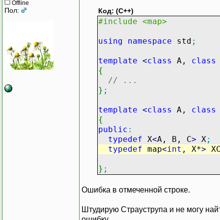
Offline
Пол:
Код: (C++)
#include <map>
using
namespace
std
;
template
<
class
A,
class
{
// ...
}
;
template
<
class
A,
class
{
public
:
typedef
X
<
A, B, C
>
X
;
typedef
map
<
int
, X
*
>
XC
}
;
Ошибка в отмеченной строке.
Штудирую Страуструпа и не могу найт
ошибку.