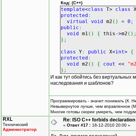
Код: (C++)
template
<
class
T
>
class
protected
:
virtual
void
m2
(
)
=
0
;
public
:
void
m1
(
)
{
this
-
>
m2
(
)
}
;
class
Y
:
public
X
<
int
>
{
protected
:
void
m2
(
)
{
cout
<<
"m
}
;
И как тут обойтись без виртуальных 
наследования и шаблонов?
Программировать - значит понимать (К. Н
Невывернутое лучше, чем вправленное (М
Многие готовы скорее умереть, чем подум
RXL
Re: ISO C++ forbids declaration 
Технический
«
Ответ #17 :
18-12-2010 20:00 »
Администратор