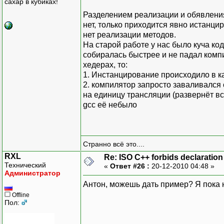
сахар в кубиках!
Разделением реализации и обявления
нет, только приходится явно истанци
нет реализации методов.
На старой работе у нас было куча ко
собиралась быстрее и не падал комп
хедерах, то:
1. Инстанцирование происходило в к
2. компилятор запросто заваливался
на единицу трансляции (развернёт вс
gcc её небыло
Странно всё это....
RXL
Re: ISO C++ forbids declaration 
Технический
«
Ответ #26 :
20-12-2010 04:48 »
Администратор
Антон, можешь дать пример? Я пока 
Offline
Пол: