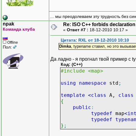
... мы преодолеваем эту трудность без си
npak
Re: ISO C++ forbids declaration 
Команда клуба
«
Ответ #7 :
18-12-2010 10:17 »
Цитата: RXL от 18-12-2010 10:10
Offline
Dimka
, typename ставил, но это вызывае
Пол:
Да ладно - я прогнал твой пример с t
Код: (C++)
#include <map>
using
namespace
std
;
template
<
class
A,
class
{
public
:
typedef
map
<
in
typedef
typena
}
;