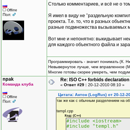
Столько комментариев, и всё не о том
Offline
Пол:
Я имел в виду не "раздельную компи
проекта. Т.е. то, что в разных объек
разные подмножества вызываемых м
Вот мне и непонятно: выкидывает не
для каждого объектного файла и заран
Программировать - значит понимать (К. Н
Невывернутое лучше, чем вправленное (М
Многие готовы скорее умереть, чем подум
npak
Re: ISO C++ forbids declaration 
Команда клуба
«
Ответ #29 :
20-12-2010 08:10 »
Цитата: Антон (LogRus) от 20-12-2
Offline
так же как с обычным разделением на о
Пол:
templ.cpp
Код: (C++)
#include <iostream>
#include "templ.h"