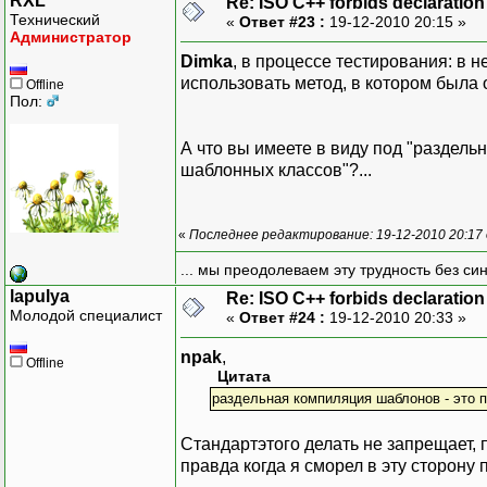
RXL
Re: ISO C++ forbids declaration 
Технический
«
Ответ #23 :
19-12-2010 20:15 »
Администратор
Dimka
, в процессе тестирования: в 
использовать метод, в котором была 
Offline
Пол:
А что вы имеете в виду под "раздел
шаблонных классов"?...
«
Последнее редактирование: 19-12-2010 20:17
... мы преодолеваем эту трудность без си
lapulya
Re: ISO C++ forbids declaration 
Молодой специалист
«
Ответ #24 :
19-12-2010 20:33 »
npak
,
Offline
Цитата
раздельная компиляция шаблонов - это по
Стандартэтого делать не запрещает, 
правда когда я сморел в эту сторону 