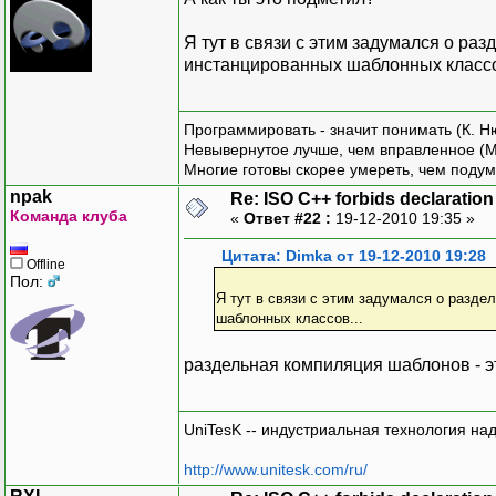
Я тут в связи с этим задумался о р
инстанцированных шаблонных классо
Программировать - значит понимать (К. Н
Невывернутое лучше, чем вправленное (М
Многие готовы скорее умереть, чем подум
npak
Re: ISO C++ forbids declaration 
Команда клуба
«
Ответ #22 :
19-12-2010 19:35 »
Цитата: Dimka от 19-12-2010 19:28
Offline
Пол:
Я тут в связи с этим задумался о разд
шаблонных классов...
раздельная компиляция шаблонов - это
UniTesK -- индустриальная технология на
http://www.unitesk.com/ru/