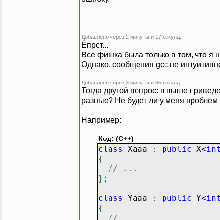
Добавлено через 2 минуты и 17 секунд:
Ёпрст...
Все фишка была только в том, что я н
Однако, сообщения gcc не интуитивн
Добавлено через 3 минуты и 35 секунд:
Тогда другой вопрос: в выше приведе
разные? Не будет ли у меня проблем 
Например:
Код: (C++)
class
Xaaa
:
public
X
<
in
{
// ...
}
;
class
Yaaa
:
public
Y
<
in
{
// ...