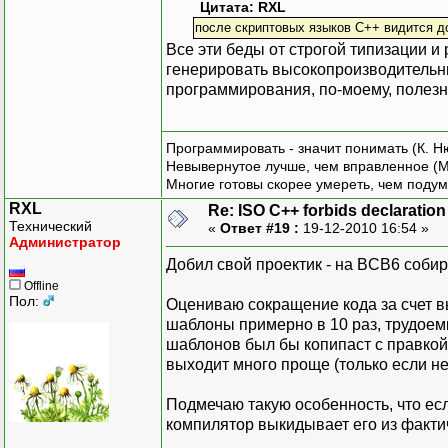
Цитата: RXL
после скриптовых языков C++ видится 
Все эти беды от строгой типизации и
генерировать высокопроизводительны
программирования, по-моему, полезн
Программировать - значит понимать (К. Н
Невывернутое лучше, чем вправленное (М
Многие готовы скорее умереть, чем подум
RXL
Re: ISO C++ forbids declaration 
Технический
«
Ответ #19 :
19-12-2010 16:54 »
Администратор
Добил свой проектик - на BCB6 собир
Offline
Пол:
Оцениваю сокращение кода за счет вы
шаблоны примерно в 10 раз, трудоем
шаблонов был бы копипаст с правкой,
выходит много проще (только если не
Подмечаю такую особенность, что есл
компилятор выкидывает его из фактич