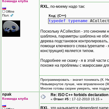
Команда клуба
RXL
, по-моему надо так:
Offline
Пол:
Код: (C++)
typedef
typename
ACollect
Поскольку ACollection - это синоним
шаблона, параметры шаблона не обяз
дерева подстановок контролировать, 
помощи ключевого слова typename - 
конструкция) является типом.
Подробнее не скажу - я в этой части 
похоже на проблемы с макросами дл
Программировать - значит понимать (К. Н
Невывернутое лучше, чем вправленное (М
Многие готовы скорее умереть, чем подум
npak
Re: ISO C++ forbids declaration 
Команда клуба
«
Ответ #5 :
17-12-2010 15:15 »
RXL
, это называется dependent name