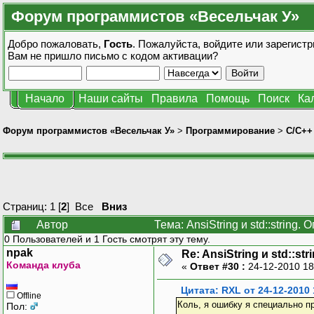
Форум программистов «Весельчак У»
Добро пожаловать,
Гость
. Пожалуйста,
войдите
или
зарегистр
Вам не пришло
письмо с кодом активации?
Начало
Наши сайты
Правила
Помощь
Поиск
Ка
Форум программистов «Весельчак У»
>
Программирование
>
C/C++
Страниц:
1
[
2
]
Все
Вниз
Автор
Тема: AnsiString и std::strin
0 Пользователей и 1 Гость смотрят эту тему.
npak
Re: AnsiString и std::s
Команда клуба
«
Ответ #30 :
24-12-2010 18
Цитата: RXL от 24-12-2010 
Offline
Коль, я ошибку я специально пр
Пол: