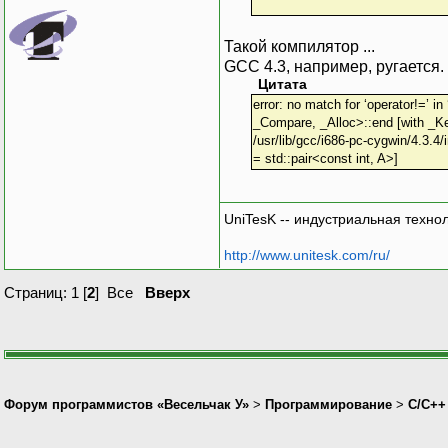
Такой компилятор ...
GCC 4.3, например, ругается.
Цитата
error: no match for ‘operator!=’ i
_Compare, _Alloc>::end [with _Key
/usr/lib/gcc/i686-pc-cygwin/4.3.4
= std::pair<const int, A>]
UniTesK -- индустриальная техно
http://www.unitesk.com/ru/
Страниц:
1
[
2
]
Все
Вверх
Форум программистов «Весельчак У»
>
Программирование
>
C/C++