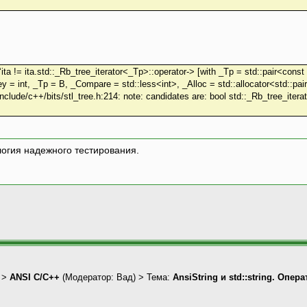
n ‘ita != ita.std::_Rb_tree_iterator<_Tp>::operator-> [with _Tp = std::pair<con
 = int, _Tp = B, _Compare = std::less<int>, _Alloc = std::allocator<std::pair<
/include/c++/bits/stl_tree.h:214: note: candidates are: bool std::_Rb_tree_ite
логия надежного тестирования.
>
ANSI С/С++
(Модератор:
Вад
) > Тема:
AnsiString и std::string. Опе