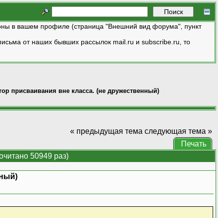
ны в вашем профиле (страница "Внешний вид форума", пункт
исьма от наших бывших рассылок mail.ru и subscribe.ru, то
ратор присваивания вне класса. (не дружественный)
« предыдущая тема
следующая тема »
Печать
рочитано 50949 раз)
нный)