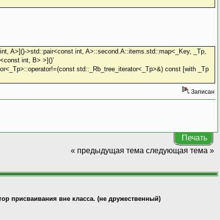
st int, A>]()->std::pair<const int, A>::second.A::items.std::map<_Key, _Tp,
const int, B> >]()’
rator<_Tp>::operator!=(const std::_Rb_tree_iterator<_Tp>&) const [with _Tp
Записан
Печать
« предыдущая тема
следующая тема »
ратор присваивания вне класса. (не дружественный)