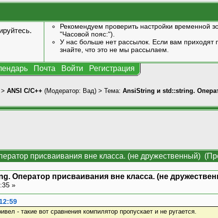
Рекомендуем проверить настройки временной зо
ируйтесь
.
"Часовой пояс:").
У нас больше нет рассылок. Если вам приходят п
знайте, что это не мы рассылаем.
лендарь
Почта
Войти
Регистрация
>
ANSI С/С++
(Модератор:
Вад
) > Тема:
AnsiString и std::string. Опе
g. Оператор присваивания вне класса. (не дружественный) (П
tring. Оператор присваивания вне класса. (не дружестве
:35 »
12:59
ивел - такие вот сравнения компилятор пропускает и не ругается.