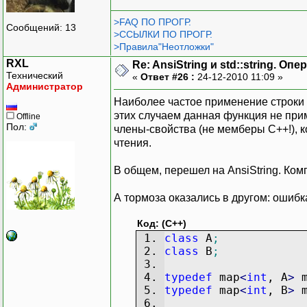
>FAQ ПО ПРОГР.
Сообщений: 13
>ССЫЛКИ ПО ПРОГР.
>Правила"Неотложки"
RXL
Re: AnsiString и std::string. О
Технический
«
Ответ #26 :
24-12-2010 11:09 »
Администратор
Наиболее частое применение строки 
этих случаем данная функция не при
Offline
Пол:
члены-свойства (не мемберы C++!), 
чтения.
В общем, перешел на AnsiString. Ком
А тормоза оказались в другом: ошибк
Код: (C++)
class
A
;
class
B
;
typedef
map
<
int
, A
>
m
typedef
map
<
int
, B
>
m