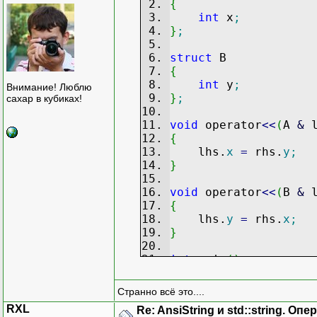
{
int
x
;
}
;
struct
B
{
int
y
;
Внимание! Люблю
}
;
сахар в кубиках!
void
operator
<<
(
A
&
l
{
lhs.
x
=
rhs.
y
;
}
void
operator
<<
(
B
&
l
{
lhs.
y
=
rhs.
x
;
}
int
main
(
)
{
A a
;
Странно всё это....
a.
x
=
1
;
RXL
Re: AnsiString и std::string. О
B b
;