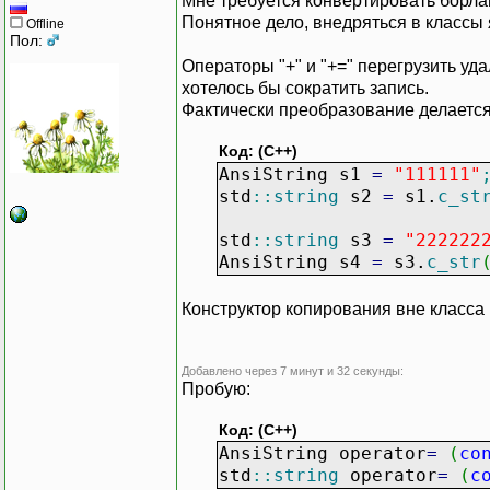
Мне требуется конвертировать борландо
Понятное дело, внедряться в классы я
Offline
Пол:
Операторы "+" и "+=" перегрузить уд
хотелось бы сократить запись.
Фактически преобразование делается 
Код: (C++)
AnsiString s1
=
"111111"
std
::
string
s2
=
s1.
c_st
std
::
string
s3
=
"222222
AnsiString s4
=
s3.
c_str
Конструктор копирования вне класса
Добавлено через 7 минут и 32 секунды:
Пробую:
Код: (C++)
AnsiString operator
=
(
co
std
::
string
operator
=
(
c