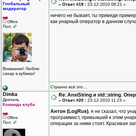
Глобальный
«
Ответ #19 :
23-12-2010 08:21 »
модератор
ничего не бывает, ты приведи приме
как унарный оператор в данном случ
Offline
Пол:
Внимание! Люблю
сахар в кубиках!
Странно всё это....
Dimka
Re: AnsiString и std::string. О
Деятель
«
Ответ #20 :
23-12-2010 11:23 »
Команда клуба
Антон (LogRus)
, я не сказал, что у
программист, привыкший к этим унар
Offline
Пол:
операции за ними стоят. Красивая за