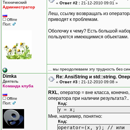
Технический
«
Ответ #2 :
21-12-2010 09:01 »
Администратор
Леш, ссылку возвращать из оператора
приводят к проблемам.
Offline
Пол:
Оболочку к чему? Есть большой набор
пользуются имеющимися объектами. К
... мы преодолеваем эту трудность без си
Dimka
Re: AnsiString и std::string. О
Деятель
«
Ответ #3 :
21-12-2010 09:08 »
Команда клуба
RXL
, оператор = вне класса, конечно
оператора при наличии результата?..
Offline
Пол:
Код:
y = x;
Мне, например, понятно:
Код:
operator=(x, y); // или