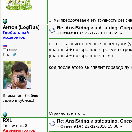
... мы преодолеваем эту трудность без си
Антон (LogRus)
Re: AnsiString и std::string. О
Глобальный
«
Ответ #13 :
22-12-2010 06:55 »
модератор
есть кстати интересные перегрузки (у
унарный + возвращаяет размер стро
Offline
Пол:
унарный ~ возвращяеет c_str
код после этого выглядит гораздо лучш
Внимание! Люблю
сахар в кубиках!
Странно всё это....
RXL
Re: AnsiString и std::string. О
Технический
«
Ответ #14 :
22-12-2010 19:38 »
Администратор