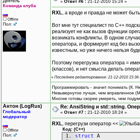
Деятель
«
Ответ #6 :
21-12-2010 15:24 »
Команда клуба
RXL
, а вроде и правда не может быть
Offline
Пол:
Вот мне тут специалист по C++ подск
реализует не как вызов функции oper
возникать конфликты. В одном случае
оператора, и формирует код без вызо
известным, но уже ничего нельзя буде
Поэтому перегрузка оператора = име
(классов), и нет смысла делать опера
«
Последнее редактирование: 21-12-2010 15:36
Программировать - значит понимать (К. Н
Невывернутое лучше, чем вправленное (М
Многие готовы скорее умереть, чем подум
Антон (LogRus)
Re: AnsiString и std::string. О
Глобальный
«
Ответ #7 :
21-12-2010 18:24 »
модератор
RXL
, перегрузи оператор <<
Код: (C++)
Offline
Пол:
struct
A