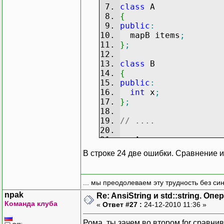
class
A
{
public
:
mapB items
;
}
;
class
B
{
public
:
int
x
;
}
;
// ....
mapA a
;
В строке 24 две ошибки. Сравнение 
for
(
mapA
::
iterator
i
for
(
mapB
::
iterato
// чтение itb->s
... мы преодолеваем эту трудность без си
npak
Re: AnsiString и std::string. О
Команда клуба
«
Ответ #27 :
24-12-2010 11:36 »
Рома, ты зачем во втором for сравнива