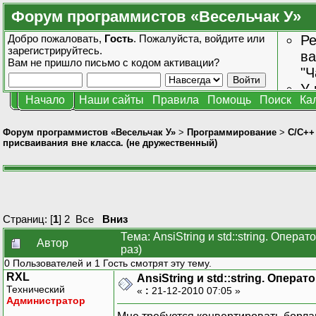
Форум программистов «Весельчак У»
Добро пожаловать,
Гость
. Пожалуйста,
войдите
или
Ре
зарегистрируйтесь
.
ва
Вам не пришло
письмо с кодом активации?
"Ч
У 
Начало
Наши сайты
Правила
Помощь
Поиск
Ка
от
зн
Форум программистов «Весельчак У»
>
Программирование
>
C/C++
присваивания вне класса. (не дружественный)
Страниц: [
1
]
2
Все
Вниз
Тема: AnsiString и std::string. Опе
Автор
раз)
0 Пользователей и 1 Гость смотрят эту тему.
RXL
AnsiString и std::string. Опер
Технический
«
:
21-12-2010 07:05 »
Администратор