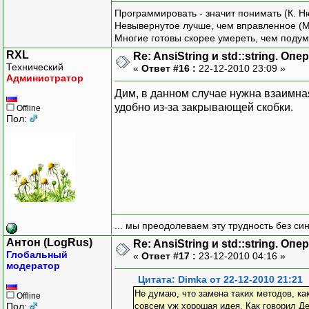
Программировать - значит понимать (К. Н
Невывернутое лучше, чем вправленное (М
Многие готовы скорее умереть, чем подум
RXL
Re: AnsiString и std::string. О
Технический
«
Ответ #16 :
22-12-2010 23:09 »
Администратор
Дим, в данном случае нужна взаимна
удобно из-за закрывающей скобки.
Offline
Пол:
... мы преодолеваем эту трудность без си
Антон (LogRus)
Re: AnsiString и std::string. О
Глобальный
«
Ответ #17 :
23-12-2010 04:16 »
модератор
Цитата: Dimka от 22-12-2010 21:21
Не думаю, что замена таких методов, ка
Offline
Пол:
совсем уж хорошая идея. Как говорил Д