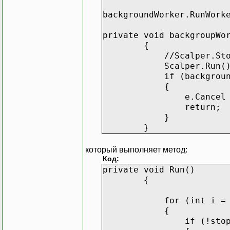
backgroundWorker.RunWork
private void backgroupWo
{
//Scalper.StopWork =
Scalper.Run()
if (backgroundWorke
e.Cancel
return;
}
}
который выполняет метод:
Код:
private void Run()
{
for (int i = 0; i
{
if (!stopWo