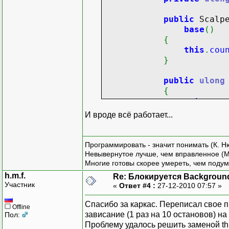
public
Scalpe
base
(
)
{
this
.
cou
}
public
ulong
{
get
{
И вроде всё работает...
retu
}
}
Программировать - значит понимать (К. Н
}
Невывернутое лучше, чем вправленное (М
Многие готовы скорее умереть, чем подум
private
Thread th
h.m.f.
Re: Блокируется Backgroun
private
ulong
cou
Участник
«
Ответ #4 :
27-12-2010 07:57 »
private
bool
runn
Спасибо за каркас. Переписал свое п
Offline
public
Scalper
(
)
зависание (1 раз на 10 остановов) на 
Пол:
{
Проблему удалось решить заменой thre