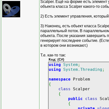
Scalper. Ещё на форме есть элемент
объекта класса Scalper какого-то соб
2) Есть элемент управления, которы
3) Наконец, есть объект класса Scalp
параллельный поток. В параллельном 
объекта. После указания завершить п
генерирует последнее событие. (Ест
в котором они возникают.)
Т.е. как-то так:
Код: (C#)
using
System
;
using
System.Threading
;
namespace
Problem
{
class
Scalper
{
public
class
Scal
{
private
ulon