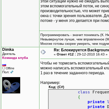
этой ситуации нужно не ожидать выпо
btnStop.IsEnab
public
Pr
этом вспомогательный поток, не синх
{
производительностью, что может при
this
окна с точки зрения пользователя. Д
));
}
потоке - у меня это делается при по
}
public
u
else
{
Программировать - значит понимать (К. Н
{
get
Невывернутое лучше, чем вправленное (М
btnStart.IsEn
{
Многие готовы скорее умереть, чем подум
btnStop.IsEnabled
Dimka
Re: Блокируется Backgroun
}
}
Деятель
«
Ответ #12 :
29-12-2010 16:43 »
}
}
Команда клуба
}
Чтобы не тормозить вспомогательный
private void btnStop_
можно написать вспомогательный кла
Offline
{
Пол:
private
ulon
1 раз в течение заданного периода.
scalper.Stop(
private
Threa
this.thread.Joi
private
bool
Например:
this.thread = n
Код: (C#)
public
Proce
class
Frequen
}
{
{
this
.
cou
private
public class Scalper
this
.
thr
private
D