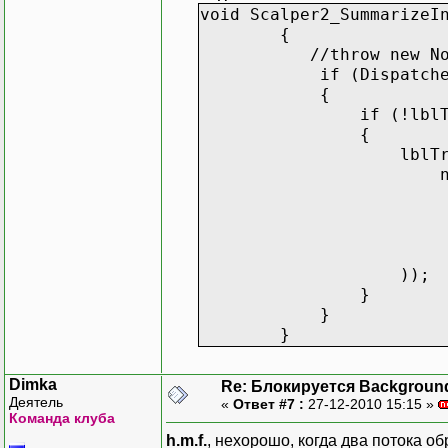
Console
.
Writ
void Scalper2_SummarizeI
}
{
}
//throw new N
if (Dispatcher.Thre
class
Form
{
{
if (!lblTransactionC
private
Scalper s
{
private
Control c
lblTransactionCount.
new Act
public
Form
(
Scal
delega
{
this
.
scalper
lblTransactionCo
this
.
control
this
.
scalper
));
}
}
}
void
scalper_Eve
}
{
this
.
control
Dimka
Re: Блокируется Backgroun
}
Деятель
«
Ответ #7 :
27-12-2010 15:15 »
Команда клуба
public
void
Run
(
h.m.f.
, нехорошо, когда два потока о