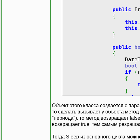
{
this
.
run
public class IsRunnin
}
public
Fr
{
{
private bool isR
public
event
this
public bool IsR
public
event
this
{
}
get { return thi
public
void
B
}
{
public
b
public IsRunningEve
if
(
!
thi
{
: base()
{
DateTime cur
{
this
bool
this.isRunning 
this
if
(
}
this
{
}
this
}
}
public event EventHand
}
retu
}
Объект этого класса создаётся с пар
private void OnRobot
public
void
E
}
то сделать вызывает у объекта метод 
{
{
"периода"), то метод возвращает fal
if (this.RobotStat
if
(
this
возвращает true, тем самым резраша
{
{
this.RobotStateChang
this
Тогда Sleep из основного цикла можн
}