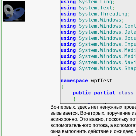
using
System.Linq
;
}
using
System.Text
;
using
System.Threading
;
if (Dispatcher.Thread
using
System.Windows
;
using
System.Windows.Con
if (!btnStart.Dis
using
System.Windows.Dat
{
using
System.Windows.Doc
btnStart.Dispatcher
using
System.Windows.Inp
new Acti
using
System.Windows.Med
delegat
using
System.Windows.Med
using
System.Windows.Nav
btnStart.IsEna
using
System.Windows.Sha
));
namespace
wpfTest
{
public
partial
class
if (!btnStop.Disp
{
{
class
Process
Во-первых, здесь нет ненужных провер
btnStop.Dispatcher.
{
вызывается. Во-вторых, поручение из
new Acti
public
class
асинхронно. Это важно, поскольку по
delegat
{
вспомогательного потока, а вспомога
private
окна выполнить действие и ожидает, 