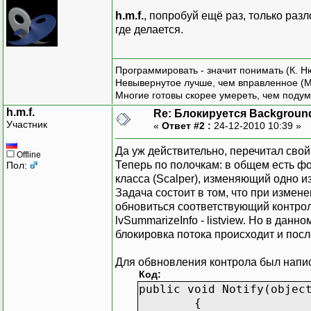
h.m.f.
, попробуй ещё раз, только разл
где делается.
Программировать - значит понимать (К. Н
Невывернутое лучше, чем вправленное (М
Многие готовы скорее умереть, чем подум
h.m.f.
Re: Блокируется Backgroun
Участник
«
Ответ #2 :
24-12-2010 10:39 »
Да уж действительно, перечитал свой 
Offline
Теперь по полочкам: в общем есть фо
Пол:
класса (Scalper), изменяющий одно из
Задача состоит в том, что при измен
обновиться соответствующий контро
lvSummarizeInfo - listview. Но в данн
блокировка потока происходит и после
Для обвновления контрола был написа
Код:
public void Notify(objec
{