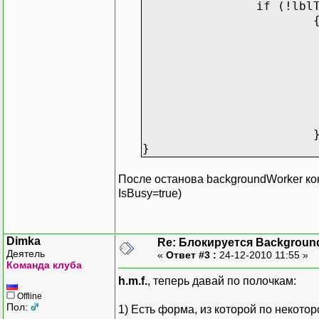
if (!lbl
lblTransactionCoun
new Ac
deleg
lblTransactionCou
))
}
После останова backgroundWorker ко
IsBusy=true)
Dimka
Re: Блокируется Backgroun
Деятель
«
Ответ #3 :
24-12-2010 11:55 »
Команда клуба
h.m.f.
, теперь давай по полочкам:
Offline
Пол:
1) Есть форма, из которой по некото