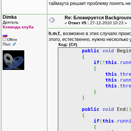
this
.
thread
таймаута решает проблему понять не 
this
.
counter
this
.
running
Dimka
Re: Блокируется Backgroun
}
Деятель
«
Ответ #5 :
27-12-2010 10:23 »
Команда клуба
public
event
Even
h.m.f.
, возможно в этих случаях прои
этого, естественно, нужно несколько
Offline
private
void
OnEv
Пол:
Код: (C#)
{
public
void
Begi
if
(
this
.
Eve
{
{
if
(
!
this
.
run
this
.
Eve
{
}
this
.
thr
}
this
.
run
this
.
thr
public
void
Begi
}
{
}
this
.
thread
this
.
running
public
void
End
(
this
.
thread
.
{
}
if
(
this
.
runn
{