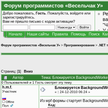
Форум программистов «Весельчак У»
Добро пожаловать,
Гость
. Пожалуйста,
войдите
или
Ре
зарегистрируйтесь
.
ва
Вам не пришло
письмо с кодом активации?
"Ч
У 
Начало
Наши сайты
Правила
Помощь
Поиск
Ка
от
зн
Форум программистов «Весельчак У»
>
Программирование
>
.NET 
Страниц: [
1
]
Вниз
Автор
Тема: Блокируется BackgroundWorke
0 Пользователей и 1 Гость смотрят эту тему.
h.m.f.
Блокируется BackgroundW
Участник
«
:
24-12-2010 06:24 »
Из wpf формы стартует BackgroundWo
Offline
Код:
Пол: