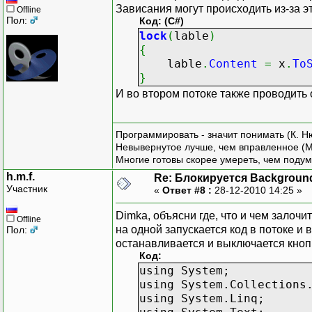
{
Зависания могут происходить из-за эт
Offline
this
.
scalper
Пол:
Код: (C#)
Console
.
Read
lock
(
lable
)
this
.
scalper
{
}
lable
.
Content
=
x
.
To
}
}
И во втором потоке также проводить 
class
Program
{
static
void
Main
Программировать - значит понимать (К. Н
{
Невывернутое лучше, чем вправленное (М
Scalper scalp
Многие готовы скорее умереть, чем подум
Form form
=
h.m.f.
Re: Блокируется Backgroun
form
.
Run
(
)
;
Участник
«
Ответ #8 :
28-12-2010 14:25 »
}
}
Dimka, объясни где, что и чем залочи
Offline
}
на одной запускается код в потоке и 
Пол:
останавливается и выключается кно
Код:
using System;
using System.Collections
using System.Linq;