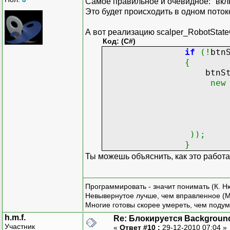
Самое правильное и очевидное: "включ
Это будет происходить в одном поток
public Window1()
А вот реализацию scalper_RobotState
{
Код: (C#)
InitializeCompon
if
(
!
btn
{
btnStart = new B
btnStar
btnStart.Cont
new
btnStart.HorizontalA
btnStart.Width 
btnStart.Height
btnSt
btnStart.Click += ne
this.MyGrid.Childr
)
)
;
}
btnStop = new Bu
Ты можешь объяснить, как это работа
btnStop.Content 
btnStop.HorizontalAl
btnStop.Width =
Программировать - значит понимать (К. Н
btnStop.Height 
Невывернутое лучше, чем вправленное (М
btnStop.Click += new
Многие готовы скорее умереть, чем подум
this.MyGrid.Chi
h.m.f.
Re: Блокируется Backgroun
}
Участник
«
Ответ #10 :
29-12-2010 07:04 »