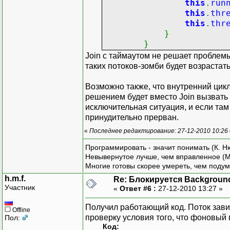
public
void
End
(
this
.
run
{
this
.
thr
this
.
running
this
.
thr
this
.
thread
.
}
this
.
thread
}
}
Join с таймаутом не решает проблемы
таких потоков-зомби будет возрастать
private
void
Run
{
Возможно также, что внутренний цикл
while
(
this
.
решением будет вместо Join вызвать у
{
исключительная ситуация, и если там
this
.
cou
принудительно прерван.
this
.
OnE
«
Последнее редактирование: 27-12-2010 10:26
}
this
.
counter
Программировать - значит понимать (К. Н
this
.
OnEvent
Невывернутое лучше, чем вправленное (М
}
Многие готовы скорее умереть, чем подум
}
h.m.f.
Re: Блокируется Backgroun
Участник
«
Ответ #6 :
27-12-2010 13:27 »
class
Control
{
Получил работающий код. Поток завис
Offline
public
void
Upda
проверку условия того, что фоновый 
Пол:
{
Код: