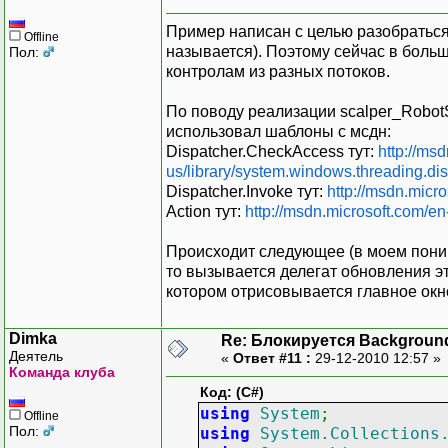
Пример написан с целью разобраться 
Offline
private void btnStart
называется). Поэтому сейчас в больш
Пол:
{
контролам из разных потоков.
scalper = new Sc
scalper.RobotStateCh
По поводу реализации scalper_Robot
использовал шаблоны с мсдн:
this.thread = new Th
Dispatcher.CheckAccess тут:
http://ms
this.thread.St
us/library/system.windows.threading.d
}
Dispatcher.Invoke тут:
http://msdn.micr
Action тут:
http://msdn.microsoft.com/en
void scalper_RobotStat
{
Происходит следующее (в моем поним
//throw new NotImp
то вызывается делегат обновления эт
котором отрисовывается главное окн
bool EnableStart
if (e.IsRunnin
Dimka
Re: Блокируется Backgroun
{
Деятель
«
Ответ #11 :
29-12-2010 12:57 »
EnableStartButt
Команда клуба
}
Код: (C#)
else
using
System
;
Offline
{
Пол:
using
System.Collections
EnableStartButt