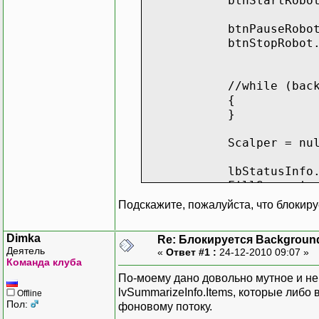
btnStartRobot.IsE
transactionCou
btnPauseRobot.IsEn
}
btnStopRobot.IsEn
}
public void Notify(objec
//while (backgroundW
{
List<SummarizeInformatio
}
if (Dispatcher.Th
Scalper = nul
Dispatcher.Invoke
lbStatusInfo.Item
new Ac
FillSummarizeInfo
deleg
Подскажите, пожалуйста, что блокиру
lvSummarizeI
lvSummarizeInfo.Item
Dimka
Re: Блокируется Backgroun
// Операция недопуст
Деятель
)
«
Ответ #1 :
24-12-2010 09:07 »
// Вместо этого получ
Команда клуба
}
}
По-моему дано довольно мутное и н
}
lvSummarizeInfo.Items, которые либо
Offline
Пол:
фоновому потоку.