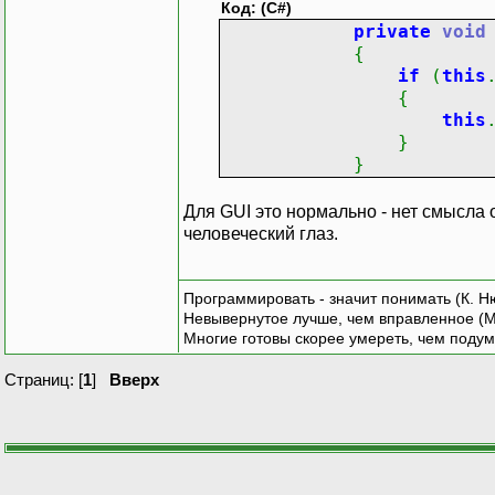
this
Код: (C#)
}
}
private
void
}
{
private bool doWo
if
(
this
public bool DoWor
private
void
{
{
{
this
get { return doW
DateTime sta
}
set
TimeSpan tim
}
{
while
(
r
doWork = val
{
Для GUI это нормально - нет смысла 
OnRobotStateCh
this
человеческий глаз.
}
timeou
}
this
Threa
Программировать - значит понимать (К. Н
public void TestWor
}
Невывернутое лучше, чем вправленное (М
{
if
(
runn
Многие готовы скорее умереть, чем подум
for (int i = 0; i
{
{
this
Страниц: [
1
]
Вверх
if (doWork
this
}
Thread.Sleep
}
}
else
private
void