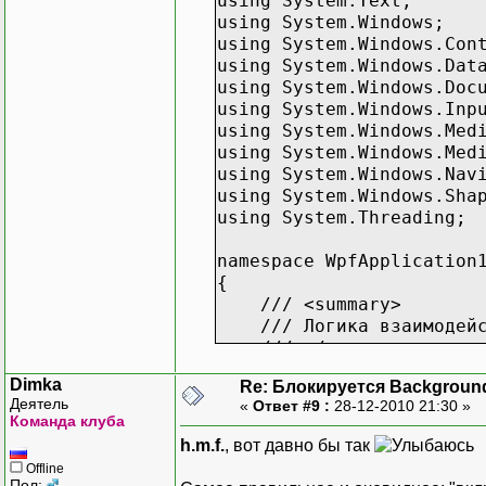
using System.Text;
using System.Windows;
using System.Windows.Con
using System.Windows.Dat
using System.Windows.Doc
using System.Windows.Inp
using System.Windows.Med
using System.Windows.Med
using System.Windows.Nav
using System.Windows.Sha
using System.Threading;
namespace WpfApplication
{
/// <summary>
/// Логика взаимодейст
/// </summary>
public partial class W
Dimka
Re: Блокируется Backgroun
{
Деятель
«
Ответ #9 :
28-12-2010 21:30 »
Scalper scalper;
Команда клуба
Thread thread;
h.m.f.
, вот давно бы так
Button btnStart;
Offline
Button btnStop;
Пол: