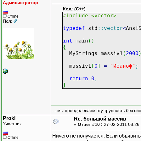
Администратор
Код: (C++)
#include <vector>
Offline
Пол:
typedef
std
::
vector
<
Ansi
int
main
(
)
{
MyStrings massiv1
(
2000
massiv1
[
0
]
=
"Ифаноф"
;
return
0
;
}
... мы преодолеваем эту трудность без си
Prokl
Re: большой массив
Участник
«
Ответ #10 :
27-02-2011 08:26
Ничего не получается. Если объявить 
Offline