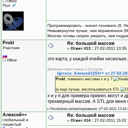
Offline
Пол:
Программировать - значит понимать (К. Н
Невывернутое лучше, чем вправленное (М
Многие готовы скорее умереть, чем подум
Prokl
Re: большой массив
Участник
«
Ответ #13 :
27-02-2011 13:35
это карта, у каждой ячейки несколько
Offline
Добавлено через 6 минут и 29 секунд:
Цитата: Алексей1153++ от 27-02-20
Prokl
, поменять местами x и y ?
(а ещё лучше, воспользоваться STL
x и y я для примера привел, могут и
трехмерный массив. А STL для меня 
«
Последнее редактирование: 27-02-2011 13:42 
Алексей++
Re: большой массив
глобальный и
«
Ответ #14 :
27-02-2011 15:02
пушистый