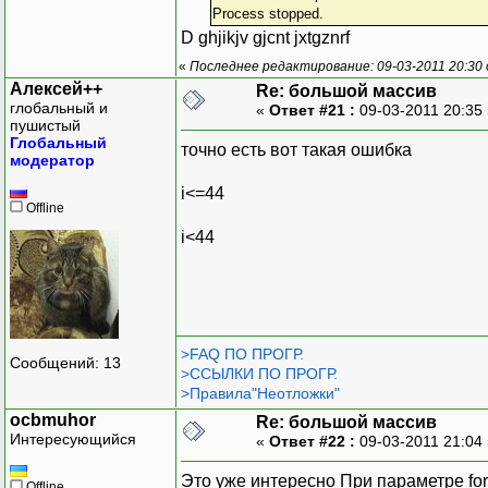
Process stopped.
cin>>n;
D ghjikjv gjcnt jxtgznrf
z=0;
a= new double [44];
«
Последнее редактирование: 09-03-2011 20:30
for (i=1; i<=44; i++) 
Алексей++
Re: большой массив
a[i]=sqrt(n*n*n);
глобальный и
«
Ответ #21 :
09-03-2011 20:35
пушистый
n=n++;
Глобальный
cout<<"\n n"<<i<<"= 
точно есть вот такая ошибка
модератор
cout<<" исходное чис
a[i]=z;
i<=44
Offline
cout<<" число после п
}
i<44
getch();
}
>FAQ ПО ПРОГР.
Сообщений: 13
>ССЫЛКИ ПО ПРОГР.
>Правила"Неотложки"
ocbmuhor
Re: большой массив
Интересующийся
«
Ответ #22 :
09-03-2011 21:04
Это уже интересно При параметре for (
Offline