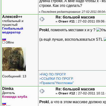
длина строки. А мне надо чтобы х - ко
строки. Как это сделать?
«
Последнее редактирование: 27-02-2011 09:04
Алексей++
Re: большой массив
глобальный и
«
Ответ #11 :
27-02-2011 09:06
пушистый
Глобальный
Prokl
, поменять местами x и y ?
модератор
(а ещё лучше, воспользоваться STL
Offline
>FAQ ПО ПРОГР.
Сообщений: 13
>ССЫЛКИ ПО ПРОГР.
>Правила"Неотложки"
Dimka
Re: большой массив
Деятель
«
Ответ #12 :
27-02-2011 10:11
Команда клуба
Prokl
, а что в этом массиве должно 