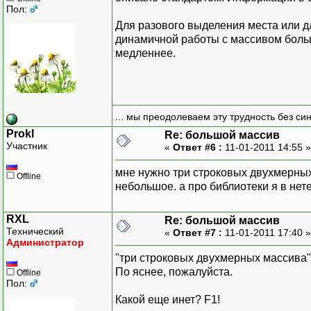
Пол:
Для разового выделения места или дл
динамичной работы с массивом больш
медленнее.
... мы преодолеваем эту трудность без си
Prokl
Re: большой массив
Участник
«
Ответ #6 :
11-01-2011 14:55 
мне нужно три строковых двухмерных 
Offline
небольшое. а про библиотеки я в нете
RXL
Re: большой массив
Технический
«
Ответ #7 :
11-01-2011 17:40 
Администратор
"три строковых двухмерных массива"
По яснее, пожалуйста.
Offline
Пол:
Какой еще инет? F1!