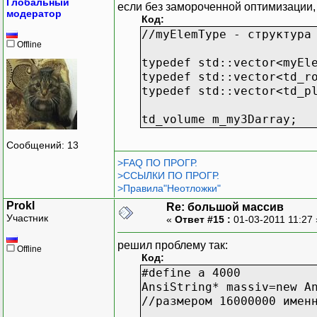
Глобальный
если без замороченной оптимизации, 
модератор
Код:
//myElemType - структура
Offline
typedef std::vector<myEl
typedef std::vector<td_r
typedef std::vector<td_p
td_volume m_my3Darray;
Сообщений: 13
>FAQ ПО ПРОГР.
>ССЫЛКИ ПО ПРОГР.
>Правила"Неотложки"
Prokl
Re: большой массив
Участник
«
Ответ #15 :
01-03-2011 11:27
решил проблему так:
Offline
Код:
#define a 4000
AnsiString* massiv=new A
//размером 16000000 имен