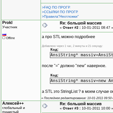
>FAQ ПО ПРОГР.
>ССЫЛКИ ПО ПРОГР.
>Правила"Неотложки"
Prokl
Re: большой массив
Участник
«
Ответ #2 :
10-01-2011 08:47 
а про STL можно подробнее
Offline
Добавлено через 1 час, 2 минуты и 21 секунду:
Код:
AnsiString* massiv=AnsiS
после "=" должно "new" наверное.
Код:
AnsiString* massiv=new A
а STL это StringList ? в моем случае 
«
Последнее редактирование: 10-01-2011 09:50 
Алексей++
Re: большой массив
глобальный и
«
Ответ #3 :
10-01-2011 10:00 
пушистый