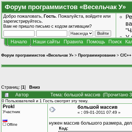
Форум программистов «Весельчак У»
Добро пожаловать,
Гость
. Пожалуйста,
войдите
или
Ре
зарегистрируйтесь
.
ва
Вам не пришло
письмо с кодом активации?
"Ч
У 
Начало
Наши сайты
Правила
Помощь
Поиск
Ка
от
зн
Форум программистов «Весельчак У»
>
Программирование
>
C/C++
Страниц: [
1
]
Вниз
Автор
Тема: большой массив (Прочитано 3
0 Пользователей и 1 Гость смотрят эту тему.
Prokl
большой массив
Участник
«
:
09-01-2011 07:49 »
нужен массив большого размера, дела
Offline
Код: