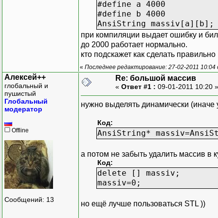
#define a 4000
#define b 4000
AnsiString massiv[a][b];
при компиляции выдает ошибку и бил
до 2000 работает нормально.
кто подскажет как сделать правильно
«
Последнее редактирование: 27-02-2011 10:04
Алексей++
Re: большой массив
глобальный и
«
Ответ #1 :
09-01-2011 10:20 
пушистый
Глобальный
нужно выделять динамически (иначе у
модератор
Код:
Offline
AnsiString* massiv=AnsiS
а потом не забыть удалить массив в к
Код:
delete [] massiv;
massiv=0;
Сообщений: 13
но ещё лучше пользоваться STL ))