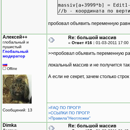
massiv[a+3999*b] = Edit1
//b - координата по верт
пробовал объявить переменную равн
Алексей++
Re: большой массив
глобальный и
«
Ответ #16 :
01-03-2011 17:00
пушистый
Глобальный
>>пробовал объявить переменную ра
модератор
локальный массив и не получится так
Offline
А если не секрет, зачем столько стро
>FAQ ПО ПРОГР.
Сообщений: 13
>ССЫЛКИ ПО ПРОГР.
>Правила"Неотложки"
Dimka
Re: большой массив