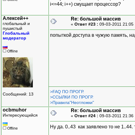
i<=44; i++) смущает процессор?
Алексей++
Re: большой массив
глобальный и
«
Ответ #23 :
09-03-2011 21:05
пушистый
Глобальный
попыткой доступа в чужую память, на
модератор
Offline
>FAQ ПО ПРОГР.
Сообщений: 13
>ССЫЛКИ ПО ПРОГР.
>Правила"Неотложки"
ocbmuhor
Re: большой массив
Интересующийся
«
Ответ #24 :
09-03-2011 21:36
Ну да. 0..43 как заявлено то не 1..44
Offline