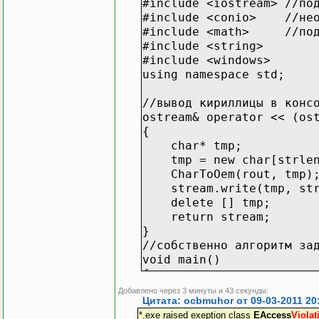
#include <iostream> //по
#include <conio> //необя
#include <math> //подкл
#include <string>
#include <windows>
using namespace std;
//вывод кириллицы в конс
ostream& operator << (os
{
char* tmp;
tmp = new char[strlen(
CharToOem(rout, tmp)
stream.write(tmp, str
delete [] tmp;
return stream;
}
//собственно алгоритм з
void main()
{
double *a, n;
Добавлено через 3 минуты и 43 секунды:
int i, z;
Цитата: ocbmuhor от 09-03-2011 20
*.exe raised exeption class
cout<<"Введите число ис
EAccess
Violat