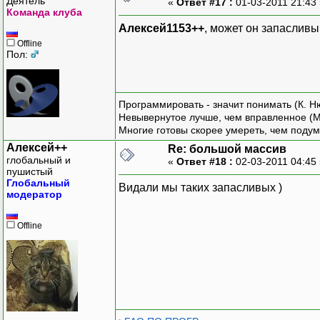
Деятель
«
Ответ #17 :
01-03-2011 21:43
Команда клуба
Алексей1153++
, может он запасливы
Offline
Пол:
Программировать - значит понимать (К. Н
Невывернутое лучше, чем вправленное (М
Многие готовы скорее умереть, чем подум
Алексей++
Re: большой массив
глобальный и
«
Ответ #18 :
02-03-2011 04:45
пушистый
Глобальный
Видали мы таких запасливых )
модератор
Offline