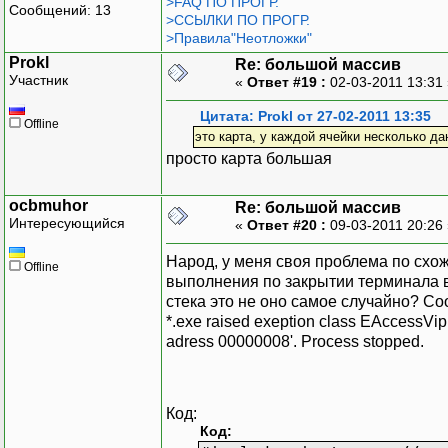
>FAQ ПО ПРОГР.
Сообщений: 13
>ССЫЛКИ ПО ПРОГР.
>Правила"Неотложки"
Prokl
Re: большой массив
Участник
«
Ответ #19 :
02-03-2011 13:31
Цитата: Prokl от 27-02-2011 13:35
Offline
это карта, у каждой ячейки несколько да
просто карта большая
ocbmuhor
Re: большой массив
Интересующийся
«
Ответ #20 :
09-03-2011 20:26
Народ, у меня своя проблема по схо
Offline
выполнения по закрытии терминала в
стека это не оно самое случайно? С
*.exe raised exeption class EAccessVip
adress 00000008'. Process stopped.
Код:
Код: