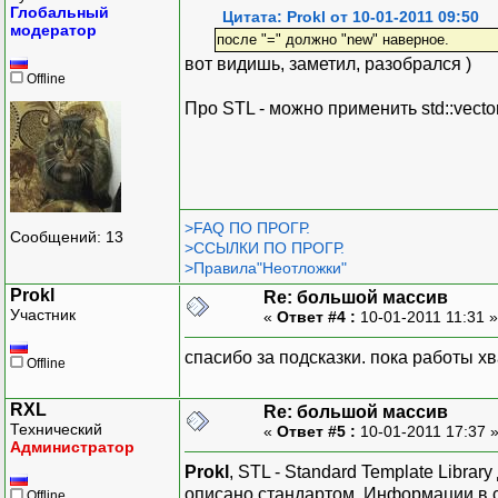
Глобальный
Цитата: Prokl от 10-01-2011 09:50
модератор
после "=" должно "new" наверное.
вот видишь, заметил, разобрался )
Offline
Про STL - можно применить std::vecto
>FAQ ПО ПРОГР.
Сообщений: 13
>ССЫЛКИ ПО ПРОГР.
>Правила"Неотложки"
Prokl
Re: большой массив
Участник
«
Ответ #4 :
10-01-2011 11:31 
спасибо за подсказки. пока работы хв
Offline
RXL
Re: большой массив
Технический
«
Ответ #5 :
10-01-2011 17:37 
Администратор
Prokl
, STL - Standard Template Libra
описано стандартом. Информации в се
Offline