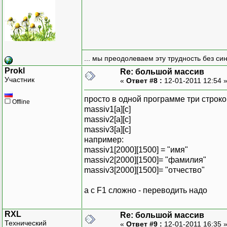
... мы преодолеваем эту трудность без си
Prokl
Re: большой массив
Участник
«
Ответ #8 :
12-01-2011 12:54 
просто в одной программе три строк
Offline
massiv1[a][с]
massiv2[a][с]
massiv3[a][с]
например:
massiv1[2000][1500] = "имя"
massiv2[2000][1500]= "фамилия"
massiv3[2000][1500]= "отчество"
а с F1 сложно - переводить надо
RXL
Re: большой массив
Технический
«
Ответ #9 :
12-01-2011 16:35 