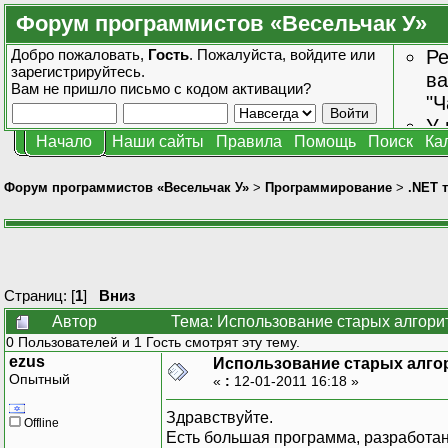
Форум программистов «Весельчак У»
Добро пожаловать,
Гость
. Пожалуйста,
войдите
или
Ре
зарегистрируйтесь
.
ва
Вам не пришло
письмо с кодом активации?
"Ч
У 
Начало
Наши сайты
Правила
Помощь
Поиск
Ка
от
зн
Форум программистов «Весельчак У»
>
Программирование
>
.NET 
Страниц: [
1
]
Вниз
Автор
Тема: Использование старых алгори
0 Пользователей и 1 Гость смотрят эту тему.
ezus
Использование старых алго
Опытный
«
:
12-01-2011 16:18 »
Здравствуйте.
Offline
Есть большая программа, разработан