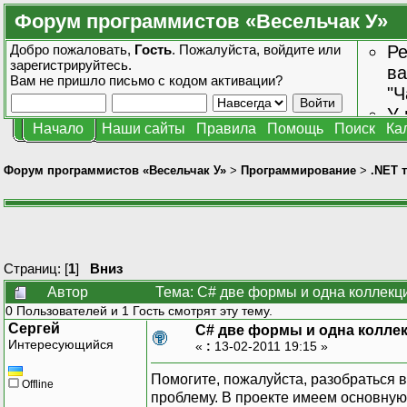
Форум программистов «Весельчак У»
Добро пожаловать,
Гость
. Пожалуйста,
войдите
или
Ре
зарегистрируйтесь
.
ва
Вам не пришло
письмо с кодом активации?
"Ч
У 
Начало
Наши сайты
Правила
Помощь
Поиск
Ка
от
зн
Форум программистов «Весельчак У»
>
Программирование
>
.NET 
Страниц: [
1
]
Вниз
Автор
Тема: C# две формы и одна коллекц
0 Пользователей и 1 Гость смотрят эту тему.
Сергей
C# две формы и одна колле
Интересующийся
«
:
13-02-2011 19:15 »
Помогите, пожалуйста, разобраться 
Offline
проблему. В проекте имеем основную