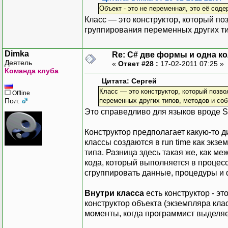
Объект - это не переменная, это её сод
Класс — это конструктор, который по
группирования переменных других ти
Dimka
Re: C# две формы и одна к
Деятель
«
Ответ #28 :
17-02-2011 07:25 »
Команда клуба
Цитата: Сергей
Класс — это конструктор, который позво
Offline
Пол:
переменных других типов, методов и соб
Это справедливо для языков вроде Sma
Конструктор предполагает какую-то дин
классы создаются в run time как экзе
типа. Разница здесь такая же, как м
кода, который выполняется в процесс
сгруппировать данные, процедуры и ф
Внутри класса
есть конструктор - эт
конструктор объекта (экземпляра клас
моменты, когда программист выделяе