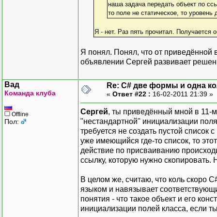
наша задача передать объект по сс
то поле не статическое, то уровень
Я - нет. Раз пять прочитал. Получается
Я понял. Понял, что от приведённой
объявлении Сергей развивает решени
Вад
Re: C# две формы и одна к
Команда клуба
«
Ответ #22 :
16-02-2011 21:39 »
Сергей
, ты приведённый мной в 11-
Offline
"нестандартной" инициализации поля 
Пол:
требуется не создать пустой список с
уже имеющийся где-то список, то это
действие по присваиванию происходит
ссылку, которую нужно скопировать.
В целом же, считаю, что коль скоро
языком и навязывает соответствующ
понятия - что такое объект и его кон
инициализации полей класса, если ты