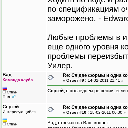
по спецификациям оче
заморожено. - Edward
Любые проблемы в и
еще одного уровня ко
проблемы переизбыт
Уилер.
Вад
Re: C# две формы и одна к
Команда клуба
«
Ответ #9 :
14-02-2011 21:41 »
Сергей
, в последнем решении, если е
Offline
Пол:
Сергей
Re: C# две формы и одна к
Интересующийся
«
Ответ #10 :
15-02-2011 00:30 »
Вад, отвечаю на Ваш вопрос:
Offline