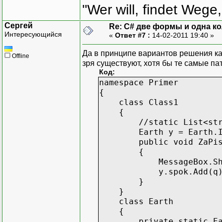
"Wer will, findet Wege,
Сергей
Re: C# две формы и одна к
Интересующийся
«
Ответ #7 :
14-02-2011 19:40 »
Да в принципе вариантов решения ка
Offline
зря существуют, хотя бы те самые па
Код:
namespace Primer
{
class Class1
{
//static List<string>
Earth y = Earth.Ins
public void ZaPis(s
{
MessageBox.Show(y.
y.spok.Add(q)
}
}
class Earth
{
private static Eart