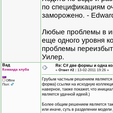
по спецификациям оче
заморожено. - Edward
Любые проблемы в и
еще одного уровня ко
проблемы переизбыт
Уилер.
Вад
Re: C# две формы и одна к
Команда клуба
«
Ответ #2 :
13-02-2011 19:26 »
Грубым частным решением является п
Offline
форма) ссылки на исходную коллекци
Пол:
наверное, также покажет, что инициа
является удачной идеей.)
Более общим решением является так 
или иначе, суть в разделении модел