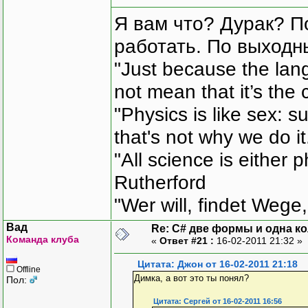
Я вам что? Дурак? П
работать. По выходн
"Just because the lan
not mean that it’s the 
"Physics is like sex: s
that's not why we do i
"All science is either 
Rutherford
"Wer will, findet Wege,
Вад
Re: C# две формы и одна к
Команда клуба
«
Ответ #21 :
16-02-2011 21:32 »
Цитата: Джон от 16-02-2011 21:18
Offline
Димка, а вот это ты понял?
Пол:
Цитата: Сергей от 16-02-2011 16:56