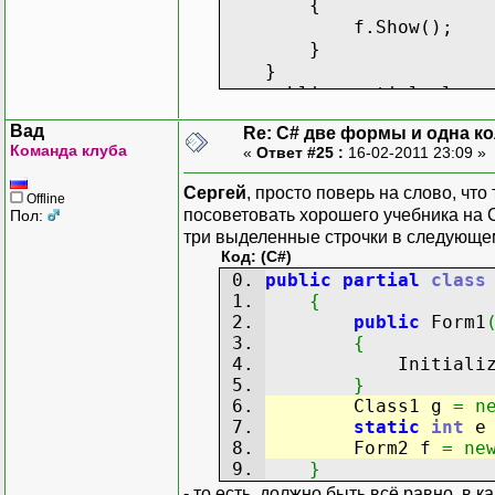
{
f.Show();
}
}
public partial class F
{
Вад
Re: C# две формы и одна к
public Form2(Class
Команда клуба
«
Ответ #25 :
16-02-2011 23:09 »
{
InitializeCompon
Сергей
, просто поверь на слово, чт
Offline
t = data;
посоветовать хорошего учебника на C
Пол:
}
три выделенные строчки в следующе
Class1 t;
Код: (C#)
//static Class1 g =
public
partial
class
private void button1_
{
{
public
Form1
t.ZaPis("b")
{
}
InitializeCo
}
}
Class1 g
=
n
static
int
Form2 f
=
ne
}
- то есть,
должно быть всё равно
, в 