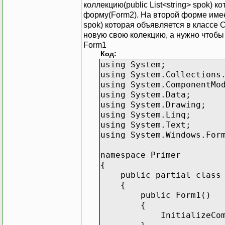
коллекцию(public List<string> spok) 
форму(Form2). На второй форме имеет
spok) которая объявляется в классе 
новую свою колекцию, а нужно чтобы
Form1
Код:
using System;
using System.Collections
using System.ComponentMo
using System.Data;
using System.Drawing;
using System.Linq;
using System.Text;
using System.Windows.For
namespace Primer
{
public partial class F
{
public Form1()
{
InitializeCompon