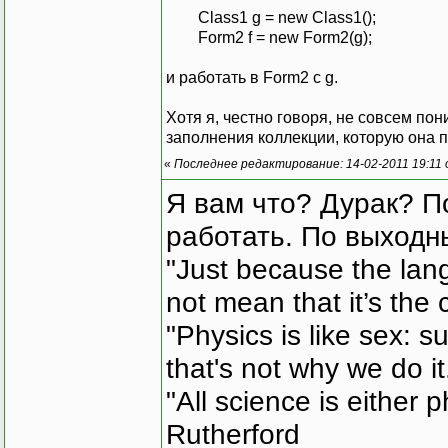
Class1 g = new Class1();
Form2 f = new Form2(g);
и работать в Form2 с g.
Хотя я, честно говоря, не совсем п
заполнения коллекции, которую она п
«
Последнее редактирование: 14-02-2011 19:11
Я вам что? Дурак? П
работать. По выходн
"Just because the lan
not mean that it’s the 
"Physics is like sex: s
that's not why we do i
"All science is either 
Rutherford