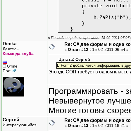
private void button1_
{
h.ZaPis("b")
}
}
«
Последнее редактирование: 15-02-2011 07:07
Dimka
Re: C# две формы и одна к
Деятель
«
Ответ #12 :
15-02-2011 06:54 »
Команда клуба
Цитата: Сергей
В Form2 добавляется информация, в друг
Offline
Пол:
Это где ООП требует в одном классе
Программировать - з
Невывернутое лучше,
Многие готовы скорее
Сергей
Re: C# две формы и одна к
Интересующийся
«
Ответ #13 :
15-02-2011 18:21 »