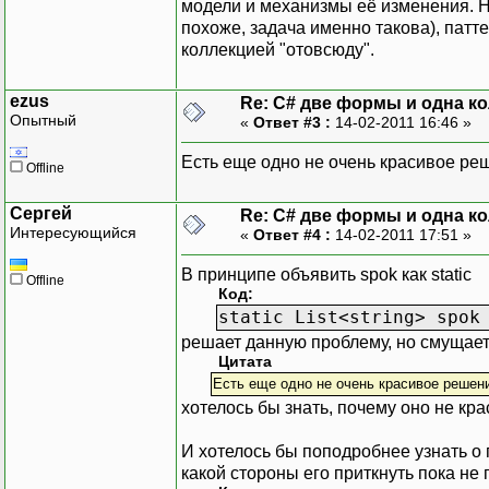
модели и механизмы её изменения. На
похоже, задача именно такова), патте
коллекцией "отовсюду".
ezus
Re: C# две формы и одна к
Опытный
«
Ответ #3 :
14-02-2011 16:46 »
Есть еще одно не очень красивое реше
Offline
Сергей
Re: C# две формы и одна к
Интересующийся
«
Ответ #4 :
14-02-2011 17:51 »
В принципе объявить spok как static
Offline
Код:
static List<string> spok
решает данную проблему, но смущае
Цитата
Есть еще одно не очень красивое решен
хотелось бы знать, почему оно не кр
И хотелось бы поподробнее узнать о 
какой стороны его приткнуть пока не 