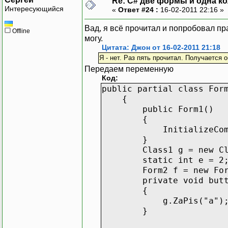
Re: C# две формы и одна к
Интересующийся
«
Ответ #24 :
16-02-2011 22:16 »
Вад, я всё прочитал и попробовал пр
Offline
могу.
Цитата: Джон от 16-02-2011 21:18
Я - нет. Раз пять прочитал. Получается
Передаем переменную
Код:
public partial class For
{
public Form1()
{
InitializeCompon
}
Class1 g = new Cla
static int e = 2
Form2 f = new Form
private void button1_
{
g.ZaPis("a")
}