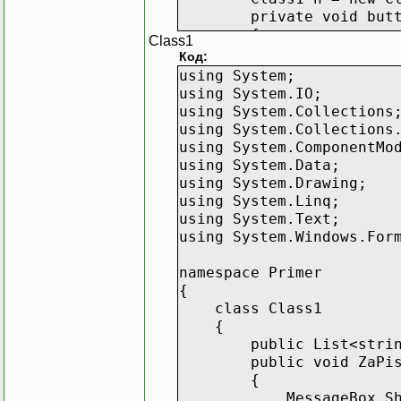
private void button1_
{
Class1
h.ZaPis("b")
Код:
}
using System;
}
using System.IO;
}
using System.Collections
using System.Collections
using System.ComponentMo
using System.Data;
using System.Drawing;
using System.Linq;
using System.Text;
using System.Windows.For
namespace Primer
{
class Class1
{
public List<string> s
public void ZaPis(s
{
MessageBox.Show(sp