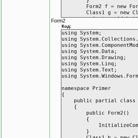
}
Form2 f = new Form
Class1 g = new Cla
private void button1_
Form2
{
Код:
g.ZaPis("a")
using System;
}
using System.Collections
using System.ComponentMo
private void button2_
using System.Data;
{
using System.Drawing;
f.Show();
using System.Linq;
}
using System.Text;
}
using System.Windows.For
}
namespace Primer
{
public partial class F
{
public Form2()
{
InitializeCompon
}
Class1 h = new Cla