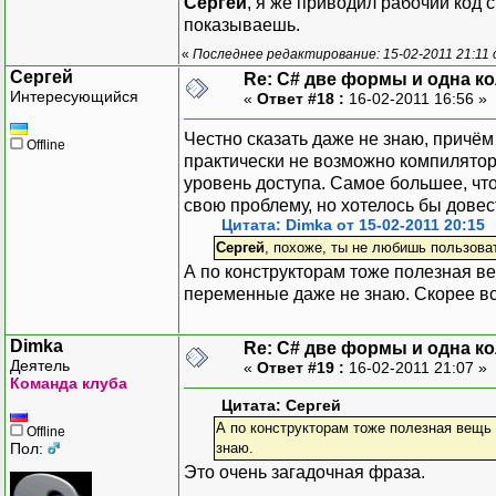
Сергей
, я же приводил рабочий код 
показываешь.
«
Последнее редактирование: 15-02-2011 21:11
Сергей
Re: C# две формы и одна к
Интересующийся
«
Ответ #18 :
16-02-2011 16:56 »
Честно сказать даже не знаю, причём 
Offline
практически не возможно компилятор 
уровень доступа. Самое большее, чт
свою проблему, но хотелось бы дове
Цитата: Dimka от 15-02-2011 20:15
Сергей
, похоже, ты не любишь пользова
А по конструкторам тоже полезная ве
переменные даже не знаю. Скорее вс
Dimka
Re: C# две формы и одна к
Деятель
«
Ответ #19 :
16-02-2011 21:07 »
Команда клуба
Цитата: Сергей
А по конструкторам тоже полезная вещь 
Offline
Пол:
знаю.
Это очень загадочная фраза.