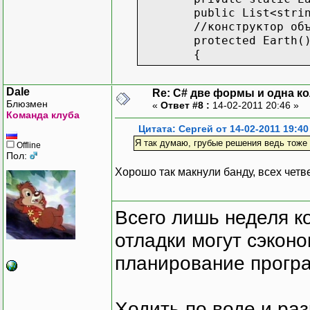
public List<string> s
//конструктор объявле
protected Earth(
{
}
Dale
Re: C# две формы и одна к
public static Earth
Блюзмен
«
Ответ #8 :
14-02-2011 20:46 »
{
Команда клуба
//используем «лени
Цитата: Сергей от 14-02-2011 19:40
if (instance ==
Я так думаю, грубые решения ведь тоже 
Offline
{
Пол:
instance = new
Хорошо так макнули банду, всех четв
}
return instanc
}
Всего лишь неделя к
}
}
отладки могут сэкон
планирование програ
Ходить по воде и ра