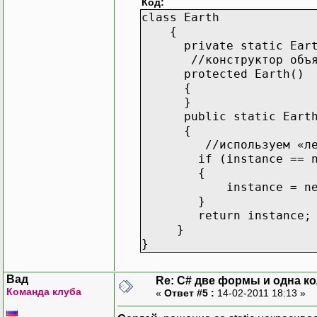
Код:
class Earth
{
private static Earth
//конструктор объявлен
protected Earth()
{
}
public static Earth 
{
//используем «ленив
if (instance == n
{
instance = new E
}
return instance;
}
}
Вад
Re: C# две формы и одна к
Команда клуба
«
Ответ #5 :
14-02-2011 18:13 »