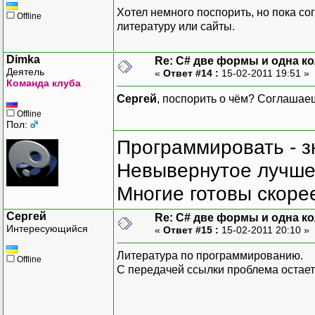
Хотел немного поспорить, но пока сог
Offline
литературу или сайты.
Dimka
Re: C# две формы и одна к
Деятель
«
Ответ #14 :
15-02-2011 19:51 »
Команда клуба
Сергей
, поспорить о чём? Соглашаеш
Offline
Пол:
Программировать - з
Невывернутое лучше,
Многие готовы скорее
Сергей
Re: C# две формы и одна к
Интересующийся
«
Ответ #15 :
15-02-2011 20:10 »
Литература по программированию.
Offline
С передачей ссылки проблема остает