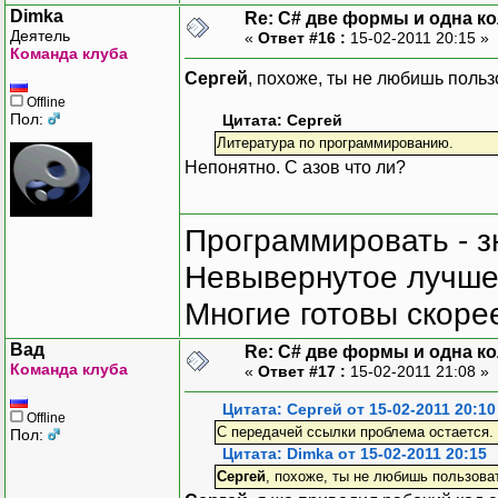
Dimka
Re: C# две формы и одна к
Деятель
«
Ответ #16 :
15-02-2011 20:15 »
Команда клуба
Сергей
, похоже, ты не любишь польз
Offline
Пол:
Цитата: Сергей
Литература по программированию.
Непонятно. С азов что ли?
Программировать - з
Невывернутое лучше,
Многие готовы скорее
Вад
Re: C# две формы и одна к
Команда клуба
«
Ответ #17 :
15-02-2011 21:08 »
Цитата: Сергей от 15-02-2011 20:10
Offline
С передачей ссылки проблема остается.
Пол:
Цитата: Dimka от 15-02-2011 20:15
Сергей
, похоже, ты не любишь пользова