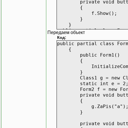
private void button2_
{
f.Show();
}
}
public partial class For
Передаем объект
{
Код:
public Form2(int d
public partial class For
{
{
InitializeCompon
public Form1()
t = data;
{
}
InitializeCompon
int t;
}
static Class1 g = n
Class1 g = new Cla
private void button1_
static int e = 2
{
Form2 f = new Form
g.ZaPis("b")
private void button1_
}
{
}
g.ZaPis("a")
}
private void button2_