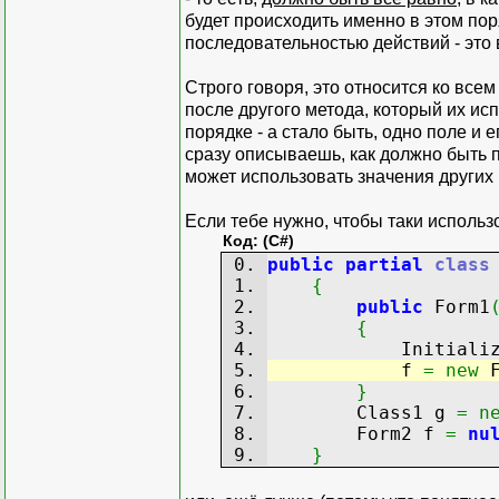
будет происходить именно в этом пор
последовательностью действий - это
Строго говоря, это относится ко все
после другого метода, который их ис
порядке - а стало быть, одно поле 
сразу описываешь, как должно быть п
может использовать значения других 
Если тебе нужно, чтобы таки использо
Код: (C#)
public
partial
class
{
public
Form1
{
InitializeCo
f
=
new
F
}
Class1 g
=
n
Form2 f
=
nu
}