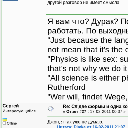
другой разговор не имеет смысла.
Я вам что? Дурак? П
работать. По выходн
"Just because the lan
not mean that it’s the 
"Physics is like sex: s
that's not why we do i
"All science is either 
Rutherford
"Wer will, findet Wege,
Сергей
Re: C# две формы и одна к
Интересующийся
«
Ответ #27 :
17-02-2011 00:37 »
Джон, я так уже не думаю.
Offline
Цитата: Dimka от 16-02-2011 21:07