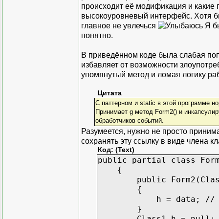
происходит её модификация и какие 
высокоуровневый интерфейс. Хотя бы 
главное не увлечься
Я бы
понятно.
В приведённом коде была слабая попы
избавляет от возможности злоупотре
упомянутый метод и ломая логику р
Цитата
С паттерном и static в этой программе н
Принимает g метод Form2() и инкапсулиру
обработчиков событий.
Разумеется, нужно не просто принимат
сохранять эту ссылку в виде члена кл
Код: (Text)
public partial class For
{
public Form2(Class
{
h = data; // <<---
}
Class1 h = null;