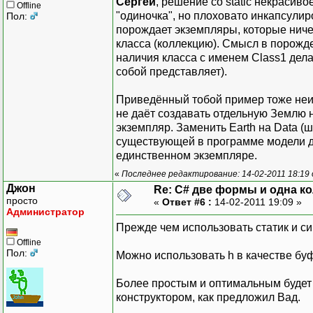
Сергей
, решение со static некрасиво
Offline
"одиночка", но плоховато инкапсулир
Пол:
порождает экземпляры, которые ничег
класса (коллекцию). Смысл в порожде
наличия класса с именем Class1 дела
собой представляет).
Приведённый тобой пример тоже неиде
не даёт создавать отдельную Землю 
экземпляр. Заменить Earth на Data (ш
существующей в программе модели да
единственном экземпляре.
«
Последнее редактирование: 14-02-2011 18:19
Джон
Re: C# две формы и одна к
просто
«
Ответ #6 :
14-02-2011 19:09 »
Администратор
Прежде чем использовать статик и с
Offline
Пол:
Можно использовать h в качестве буф
Более простым и оптимальным будет 
конструктором, как предложил Вад.