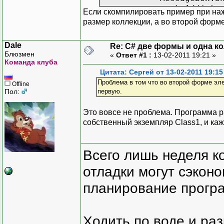
spok.Add(q);
Если скомпилировать пример при наж
}
размер коллекции, а во второй форме
}
}
Dale
Re: C# две формы и одна к
Блюзмен
«
Ответ #1 :
13-02-2011 19:21 »
Команда клуба
Цитата: Сергей от 13-02-2011 19:15
Проблема в том что во второй форме эл
Offline
Пол:
первую.
Это вовсе не проблема. Программа ра
собственный экземпляр Class1, и ка
Всего лишь неделя к
отладки могут сэкон
планирование програ
Ходить по воде и ра