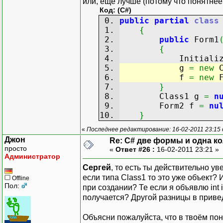
или, ещё лучше (потому что понятнее,
Код: (C#)
public
partial
class
{
public
Form1
{
InitializeCo
g
=
new
C
f
=
new
F
}
Class1 g
=
n
Form2 f
=
nu
}
«
Последнее редактирование: 16-02-2011 23:15
Джон
Re: C# две формы и одна к
просто
«
Ответ #26 :
16-02-2011 23:21 »
Администратор
Сергей
, то есть ты действительно ув
если типа Class1 то это уже объект?
Offline
Пол:
при создании? Те если я объявлю int i;
получается? Другой разницы в приве
Объясни пожалуйста, что в твоём пон