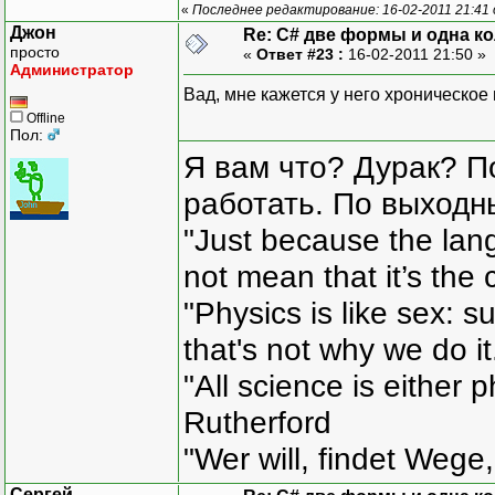
«
Последнее редактирование: 16-02-2011 21:41
Джон
Re: C# две формы и одна к
просто
«
Ответ #23 :
16-02-2011 21:50 »
Администратор
Вад, мне кажется у него хроническое
Offline
Пол:
Я вам что? Дурак? П
работать. По выходн
"Just because the lan
not mean that it’s the 
"Physics is like sex: s
that's not why we do i
"All science is either 
Rutherford
"Wer will, findet Wege,
Сергей