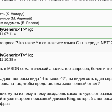
ть (К. Нюгард)
енное (М. Аврелий)
ем подумать (Б. Рассел)
MyGeneric<T>^ ig;
11 07:11 »
вопроса "Что такое ^ в синтаксисе языка С++ в среде .NET"
MyGeneric<T>^ ig;
11 10:38 »
ить в MSDN семантический анализатор запросов, более инт
адают вопросы вида "Что такое ^?"; ты видел хоть один спр
рована так, чтобы представляла законченный ответ?
очему ты из тему в тему ожидаешь каких-то чудес от разных 
йте уже встроен поисковый движок Bing, который с вопрос
фраз.