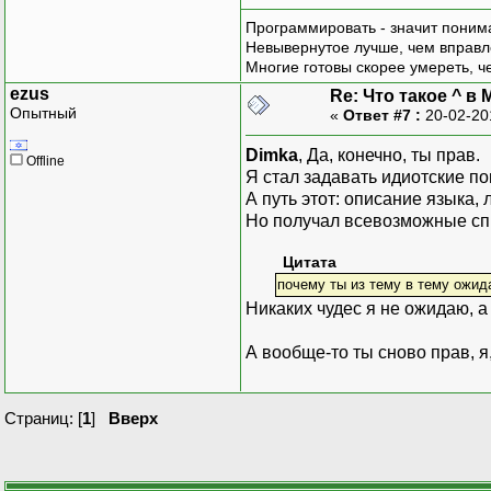
Программировать - значит понима
Невывернутое лучше, чем вправл
Многие готовы скорее умереть, ч
ezus
Re: Что такое ^ в 
Опытный
«
Ответ #7 :
20-02-20
Dimka
, Да, конечно, ты прав.
Offline
Я стал задавать идиотские по
А путь этот: описание языка, л
Но получал всевозможные спи
Цитата
почему ты из тему в тему ожид
Никаких чудес я не ожидаю, а 
А вообще-то ты сново прав, я
Страниц: [
1
]
Вверх