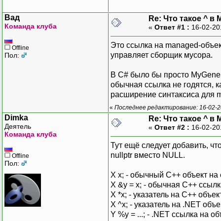
Вад
Re: Что такое ^ в 
Команда клуба
«
Ответ #1 :
16-02-20
Это ссылка на managed-объек
Offline
управляет сборщик мусора.
Пол:
В C# было бы просто MyGeneri
обычная ссылка не годятся, к
расширение синтаксиса для m
«
Последнее редактирование: 16-02-2
Dimka
Re: Что такое ^ в 
Деятель
«
Ответ #2 :
16-02-20
Команда клуба
Тут ещё следует добавить, чт
nullptr вместо NULL.
Offline
Пол:
X x; - обычный C++ объект на 
X &y = x; - обычная C++ ссылк
X *x; - указатель на C++ объек
X ^x; - указатель на .NET объ
Y %y = ...; - .NET ссылка на о