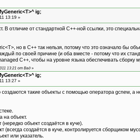
MyGeneric<T>^ ig;
11 13:19 »
т. В отличие от стандартной C++-ной ссылки, это специаль
c<T>, но в C++ так нельзя, потому что это означало бы объ
аждый по своей причине (и оба вместе - потому что их станд
anaged C++, чтобы на уровне языка обеспечивать сборку м
011 13:21 от Вад
»
MyGeneric<T>^ ig;
11 13:27 »
о создаются такие объекты с помощью оператора gcnew, а н
стеке.
а на объект.
т (нередко объект создаётся в куче).
ект (всегда создаётся в куче, контролируется сборщиком мус
бъект или указатель.