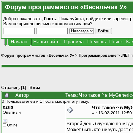
Форум программистов «Весельчак У»
Добро пожаловать,
Гость
. Пожалуйста,
войдите
или
зарегистр
Вам не пришло
письмо с кодом активации?
Начало
Наши сайты
Правила
Помощь
Поиск
Ка
Форум программистов «Весельчак У»
>
Программирование
>
.NET 
Страниц: [
1
]
Вниз
Автор
Тема: Что такое ^ в MyGeneric
0 Пользователей и 1 Гость смотрят эту тему.
ezus
Что такое ^ в MyG
Опытный
«
:
16-02-2011 12:50
Второй день блуждаю по мсдн 
Offline
Может быть кто-нибуть даст с