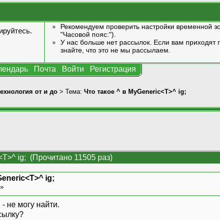
Рекомендуем проверить настройки временной зо
ируйтесь
.
"Часовой пояс:").
У нас больше нет рассылок. Если вам приходят п
знайте, что это не мы рассылаем.
лендарь
Почта
Войти
Регистрация
технология от и до
> Тема:
Что такое ^ в MyGeneric<T>^ ig;
<T>^ ig; (Прочитано 11505 раз)
eneric<T>^ ig;
 »
- не могу найти.
сылку?