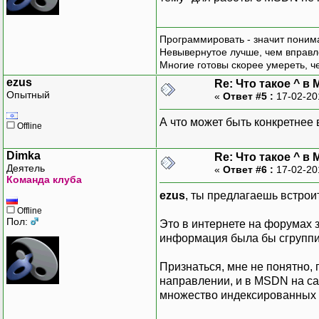
Программировать - значит понима
Невывернутое лучше, чем вправл
Многие готовы скорее умереть, ч
ezus
Re: Что такое ^ в 
Опытный
«
Ответ #5 :
17-02-20
А что может быть конкретнее 
Offline
Dimka
Re: Что такое ^ в 
Деятель
«
Ответ #6 :
17-02-20
Команда клуба
ezus
, ты предлагаешь встро
Offline
Пол:
Это в интернете на форумах з
информация была бы сгруппи
Признаться, мне не понятно, п
направлении, и в MSDN на са
множество индексированных 