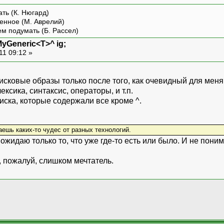
ть (К. Нюгард)
енное (М. Аврелий)
ем подумать (Б. Рассел)
MyGeneric<T>^ ig;
11 09:12 »
исковые образы только после того, как очевидный для меня 
ексика, синтаксис, операторы, и т.п.
ска, которые содержали все кроме ^.
аешь каких-то чудес от разных технологий.
ожидаю только то, что уже где-то есть или было. И не понима
, пожалуй, слишком мечтатель.