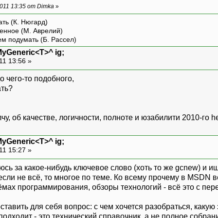
011 13:35 от Dimka
»
ть (К. Нюгард)
енное (М. Аврелий)
ем подумать (Б. Рассел)
MyGeneric<T>^ ig;
11 13:56 »
о чего-то подобного,
ать?
у, об качестве, логичности, полноте и юзабилити 2010-го he
MyGeneric<T>^ ig;
11 15:27 »
яюсь за какое-нибудь ключевое слово (хоть то же gcnew) и ищ
 если не всё, то многое по теме. Ко всему прочему в MSDN в
мах программирования, обзоры технологий - всё это с пе
оставить для себя вопрос: с чем хочется разобраться, какую
подходит - это технический справочник, а не полное собр