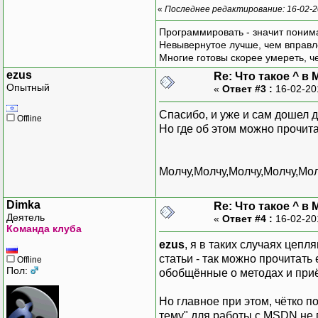
«
Последнее редактирование: 16-02-2
Программировать - значит понима
Невывернутое лучше, чем вправл
Многие готовы скорее умереть, ч
ezus
Re: Что такое ^ в 
Опытный
«
Ответ #3 :
16-02-20
Спасибо, и уже и сам дошел д
Offline
Но где об этом можно прочит
Молчу,Молчу,Молчу,Молчу,Молч
Dimka
Re: Что такое ^ в 
Деятель
«
Ответ #4 :
16-02-20
Команда клуба
ezus
, я в таких случаях цепл
статьи - так можно прочитать
Offline
Пол:
обобщённые о методах и приё
Но главное при этом, чётко п
тему" для работы с MSDN не 