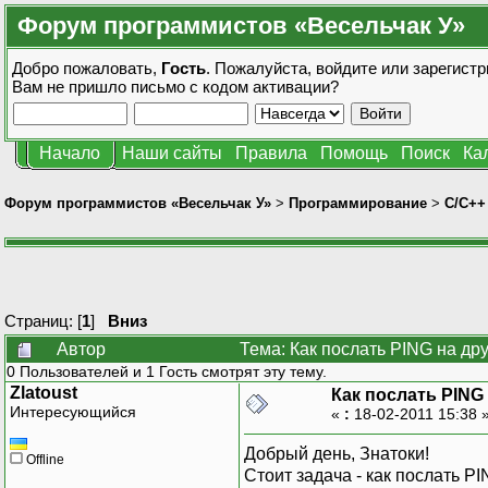
Форум программистов «Весельчак У»
Добро пожаловать,
Гость
. Пожалуйста,
войдите
или
зарегистр
Вам не пришло
письмо с кодом активации?
Начало
Наши сайты
Правила
Помощь
Поиск
Ка
Форум программистов «Весельчак У»
>
Программирование
>
C/C++
Страниц: [
1
]
Вниз
Автор
Тема: Как послать PING на др
0 Пользователей и 1 Гость смотрят эту тему.
Zlatoust
Как послать PING
Интересующийся
«
:
18-02-2011 15:38 
Добрый день, Знатоки!
Offline
Стоит задача - как послать P