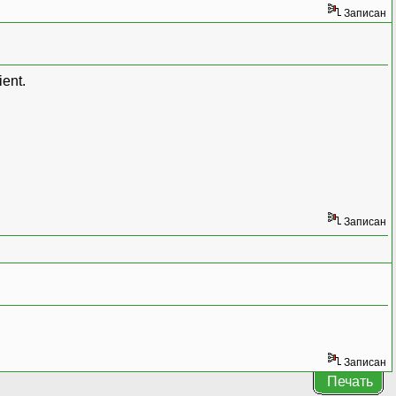
Записан
ent.
Записан
Записан
Печать