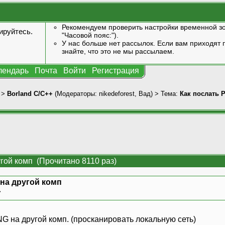
Рекомендуем проверить настройки временной зо
ируйтесь
.
"Часовой пояс:").
У нас больше нет рассылок. Если вам приходят п
знайте, что это не мы рассылаем.
лендарь
Почта
Войти
Регистрация
>
Borland C/C++
(Модераторы:
nikedeforest
,
Вад
) > Тема:
Как послать 
угой комп (Прочитано 8110 раз)
 на другой комп
»
ING на другой комп. (просканировать локальную сеть)