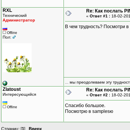
RXL
Re: Как послать P
Технический
«
Ответ #1 :
18-02-201
Администратор
В чем трудность? Посмотри в 
Offline
Пол:
... мы преодолеваем эту труднос
Zlatoust
Re: Как послать P
Интересующийся
«
Ответ #2 :
18-02-201
Спасибо большое.
Offline
Посмотрю в samplesю
Страниц: [
1
]
Вверх