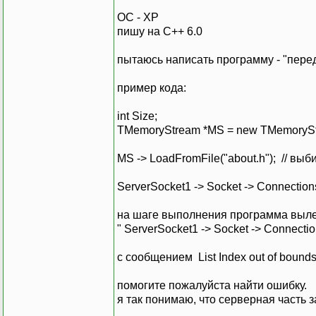
ОС - ХР
пишу на С++ 6.0
пытаюсь написать программу - "перед
пример кода:
int Size;
TMemoryStream *MS = new TMemorySt
MS -> LoadFromFile("about.h"); // вы
ServerSocket1 -> Socket -> Connections[
на шаге выполнения программа выле
" ServerSocket1 -> Socket -> Connections
с сообщением List Index out of bounds
помогите пожалуйста найти ошибку.
я так понимаю, что серверная часть з