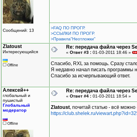
>FAQ ПО ПРОГР.
Сообщений: 13
>ССЫЛКИ ПО ПРОГР.
>Правила"Неотложки"
Zlatoust
Re: передача файла через Se
Интересующийся
«
Ответ #3 :
01-03-2011 18:46 »
Спасибо, RXL за помощь. Сразу стало
Offline
Я недавно начал писать программы на
Спасибо за исчерпывающий ответ.
Алексей++
Re: передача файла через Se
глобальный и
«
Ответ #4 :
01-03-2011 18:54 »
пушистый
Глобальный
Zlatoust
, почитай статью - всё можно
модератор
https://club.shelek.ru/viewart.php?id=32
Offline