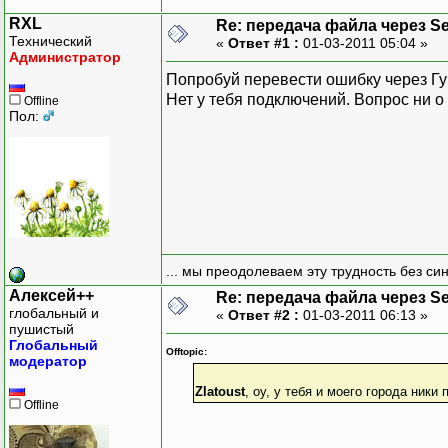
RXL
Re: передача файла через Se
Технический
«
Ответ #1 :
01-03-2011 05:04 »
Администратор
Попробуй перевести ошибку через Гу
Нет у тебя подключений. Вопрос ни о
Offline
Пол:
... мы преодолеваем эту трудность без си
Алексей++
Re: передача файла через Se
глобальный и
«
Ответ #2 :
01-03-2011 06:13 »
пушистый
Глобальный
Offtopic:
модератор
Zlatoust
, оу, у тебя и моего города ники
Offline