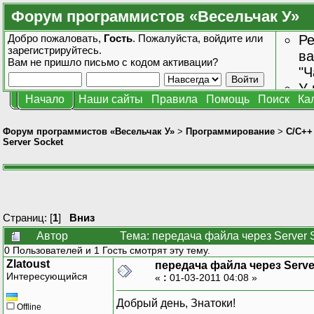
Форум программистов «Весельчак У»
Добро пожаловать,
Гость
. Пожалуйста,
войдите
или
Ре
зарегистрируйтесь
.
ва
Вам не пришло
письмо с кодом активации?
"Ч
У 
Начало
Наши сайты
Правила
Помощь
Поиск
Ка
от
зн
Форум программистов «Весельчак У»
>
Программирование
>
C/C++
Server Socket
Страниц: [
1
]
Вниз
Автор
Тема: передача файла через Server 
0 Пользователей и 1 Гость смотрят эту тему.
Zlatoust
передача файла через Serve
Интересующийся
«
:
01-03-2011 04:08 »
Добрый день, Знатоки!
Offline