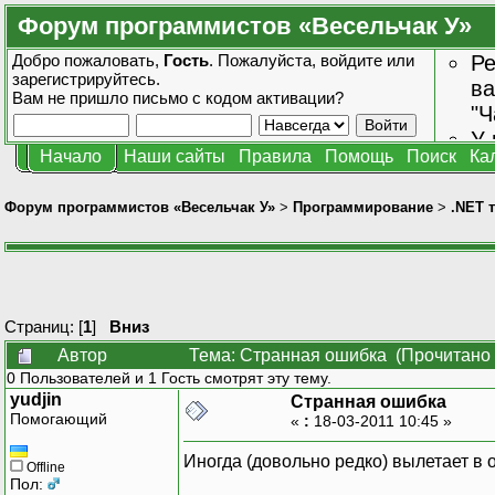
Форум программистов «Весельчак У»
Добро пожаловать,
Гость
. Пожалуйста,
войдите
или
Ре
зарегистрируйтесь
.
ва
Вам не пришло
письмо с кодом активации?
"Ч
У 
Начало
Наши сайты
Правила
Помощь
Поиск
Ка
от
зн
Форум программистов «Весельчак У»
>
Программирование
>
.NET 
Страниц: [
1
]
Вниз
Автор
Тема: Странная ошибка (Прочитано 
0 Пользователей и 1 Гость смотрят эту тему.
yudjin
Странная ошибка
Помогающий
«
:
18-03-2011 10:45 »
Иногда (довольно редко) вылетает в 
Offline
Пол: