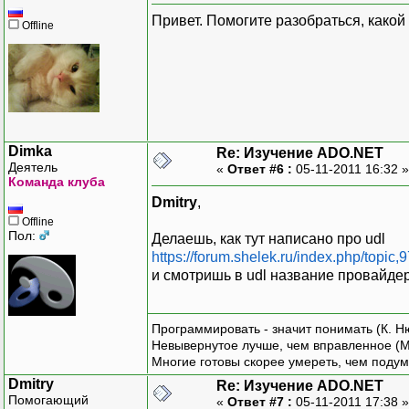
Привет. Помогите разобраться, какой
Offline
Dimka
Re: Изучение ADO.NET
Деятель
«
Ответ #6 :
05-11-2011 16:32 
Команда клуба
Dmitry
,
Offline
Пол:
Делаешь, как тут написано про udl
https://forum.shelek.ru/index.php/top
и смотришь в udl название провайдер
Программировать - значит понимать (К. Н
Невывернутое лучше, чем вправленное (М
Многие готовы скорее умереть, чем подум
Dmitry
Re: Изучение ADO.NET
Помогающий
«
Ответ #7 :
05-11-2011 17:38 