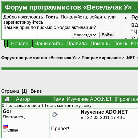
Форум программистов «Весельчак У»
Добро пожаловать,
Гость
. Пожалуйста,
войдите
или
Ре
зарегистрируйтесь
.
ва
Вам не пришло
письмо с кодом активации?
"Ч
У 
Начало
Наши сайты
Правила
Помощь
Поиск
Ка
от
зн
Форум программистов «Весельчак У»
>
Программирование
>
.NET 
Страниц: [
1
]
Вниз
Автор
Тема: Изучение ADO.NET (Прочитан
0 Пользователей и 1 Гость смотрят эту тему.
Gor
Изучение ADO.NET
Постоялец
«
:
22-03-2011 17:48 »
Привет!
Offline