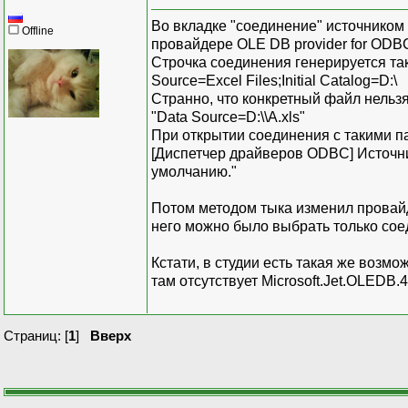
Во вкладке "соединение" источником
Offline
провайдере OLE DB provider for ODB
Строчка соединения генерируется така
Source=Excel Files;Initial Catalog=D:\
Странно, что конкретный файл нельз
"Data Source=D:\\A.xls"
При открытии соединения с такими п
[Диспетчер драйверов ODBC] Источни
умолчанию."
Потом методом тыка изменил провайдер
него можно было выбрать только сое
Кстати, в студии есть такая же возмо
там отсутствует Microsoft.Jet.OLEDB.4
Страниц: [
1
]
Вверх