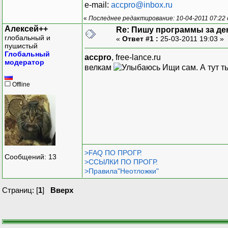
e-mail:
accpro@inbox.ru
«
Последнее редактирование: 10-04-2011 07:22
Алексей++
Re: Пишу программы за де
глобальный и
«
Ответ #1 :
25-03-2011 19:03 »
пушистый
Глобальный
accpro
, free-lance.ru
модератор
велкам
Ищи сам. А тут т
Offline
>FAQ ПО ПРОГР.
Сообщений: 13
>ССЫЛКИ ПО ПРОГР.
>Правила"Неотложки"
Страниц: [
1
]
Вверх