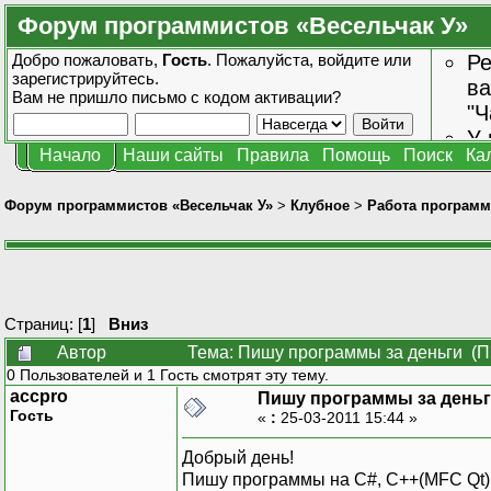
Форум программистов «Весельчак У»
Добро пожаловать,
Гость
. Пожалуйста,
войдите
или
Ре
зарегистрируйтесь
.
ва
Вам не пришло
письмо с кодом активации?
"Ч
У 
Начало
Наши сайты
Правила
Помощь
Поиск
Ка
от
зн
Форум программистов «Весельчак У»
>
Клубное
>
Работа программ
Страниц: [
1
]
Вниз
Автор
Тема: Пишу программы за деньги (П
0 Пользователей и 1 Гость смотрят эту тему.
accpro
Пишу программы за день
Гость
«
:
25-03-2011 15:44 »
Добрый день!
Пишу программы на C#, С++(MFC Qt),