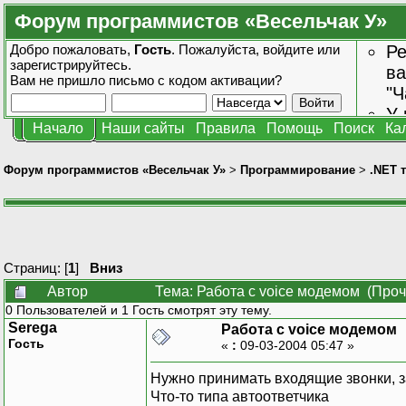
Форум программистов «Весельчак У»
Добро пожаловать,
Гость
. Пожалуйста,
войдите
или
Ре
зарегистрируйтесь
.
ва
Вам не пришло
письмо с кодом активации?
"Ч
У 
Начало
Наши сайты
Правила
Помощь
Поиск
Ка
от
зн
Форум программистов «Весельчак У»
>
Программирование
>
.NET 
Страниц: [
1
]
Вниз
Автор
Тема: Работа с voice модемом (Проч
0 Пользователей и 1 Гость смотрят эту тему.
Serega
Работа с voice модемом
Гость
«
:
09-03-2004 05:47 »
Нужно принимать входящие звонки, 
Что-то типа автоответчика