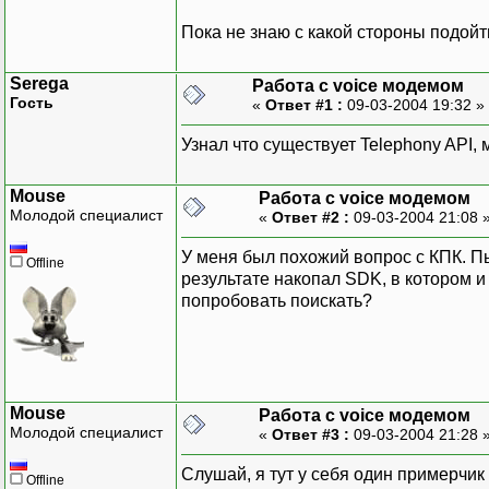
Пока не знаю с какой стороны подойт
Serega
Работа с voice модемом
Гость
«
Ответ #1 :
09-03-2004 19:32 »
Узнал что существует Telephony API, м
Mouse
Работа с voice модемом
Молодой специалист
«
Ответ #2 :
09-03-2004 21:08 
У меня был похожий вопрос с КПК. Пы
Offline
результате накопал SDK, в котором 
попробовать поискать?
Mouse
Работа с voice модемом
Молодой специалист
«
Ответ #3 :
09-03-2004 21:28 
Слушай, я тут у себя один примерчик
Offline