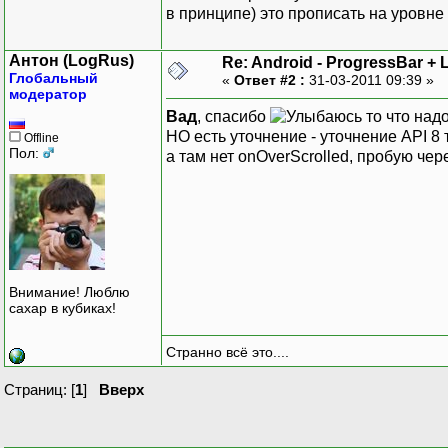
в принципе) это прописать на уровне 
Антон (LogRus)
Re: Android - ProgressBar + 
Глобальный
«
Ответ #2 :
31-03-2011 09:39 »
модератор
Вад
, спасибо
то что над
НО есть уточнение - уточнение API 8 т
Offline
Пол:
а там нет onOverScrolled, пробую чер
Внимание! Люблю
сахар в кубиках!
Странно всё это....
Страниц: [
1
]
Вверх