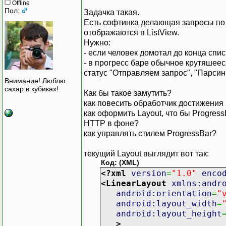
Offline
Пол:
Задачка такая.
Есть софтинка делающая запросы по 
отображаются в ListView.
Нужно:
- если человек домотал до конца спи
- в прогресс баре обычное крутяшееся
статус "Отправляем запрос", "Парсинг
Внимание! Люблю
сахар в кубиках!
Как бы такое замутить?
как повесить обработчик достижения
как оформить Layout, что бы Progres
HTTP в фоне?
как управлять стилем ProgressBar?
текущий Layout выглядит вот так:
Код: (XML)
<?xml
version
=
"1.0"
enco
<LinearLayout
xmlns:andr
android:orientation
=
"
android:layout_width
=
android:layout_height
>