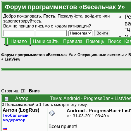
Форум программистов «Весельчак У»
Добро пожаловать,
Гость
. Пожалуйста,
войдите
или
Ре
зарегистрируйтесь
.
ва
Вам не пришло
письмо с кодом активации?
"Ч
У 
Начало
Наши сайты
Правила
Помощь
Поиск
Ка
от
зн
Форум программистов «Весельчак У»
>
Операционные системы
>
В
+ ListView
Страниц: [
1
]
Вниз
Автор
Тема: Android - ProgressBar + ListVi
0 Пользователей и 1 Гость смотрят эту тему.
Антон (LogRus)
Android - ProgressBar + Lis
Глобальный
«
:
31-03-2011 03:49 »
модератор
Всем привет!