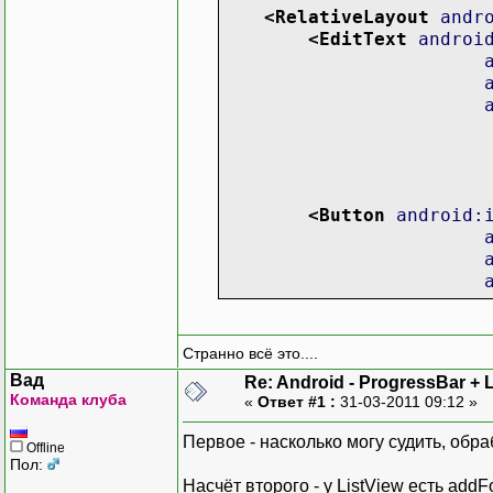
<RelativeLayout
andr
<EditText
androi
<Button
android:
Странно всё это....
</Button
>
Вад
Re: Android - ProgressBar + 
</RelativeLayout
>
Команда клуба
«
Ответ #1 :
31-03-2011 09:12 »
<ListView
android:layout
</LinearLayout
>
Первое - насколько могу судить, обр
Offline
Пол:
Насчёт второго - у ListView есть add