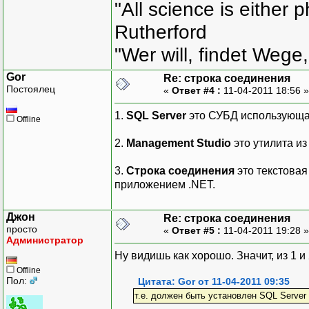
"All science is either 
Rutherford
"Wer will, findet Wege,
Gor
Re: строка соединения
Постоялец
«
Ответ #4 :
11-04-2011 18:56 
1.
SQL Server
это СУБД использующа
Offline
2.
Management Studio
это утилита и
3.
Строка соединения
это текстовая
приложением .NET.
Джон
Re: строка соединения
просто
«
Ответ #5 :
11-04-2011 19:28 
Администратор
Ну видишь как хорошо. Значит, из 1 и 
Offline
Пол:
Цитата: Gor от 11-04-2011 09:35
т.е. должен быть установлен SQL Server E