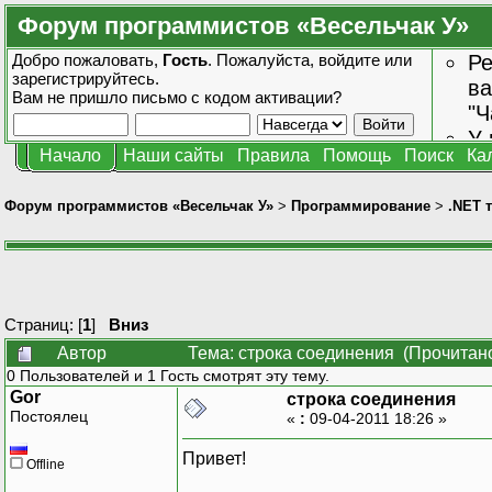
Форум программистов «Весельчак У»
Добро пожаловать,
Гость
. Пожалуйста,
войдите
или
Ре
зарегистрируйтесь
.
ва
Вам не пришло
письмо с кодом активации?
"Ч
У 
Начало
Наши сайты
Правила
Помощь
Поиск
Ка
от
зн
Форум программистов «Весельчак У»
>
Программирование
>
.NET 
Страниц: [
1
]
Вниз
Автор
Тема: строка соединения (Прочитано
0 Пользователей и 1 Гость смотрят эту тему.
Gor
строка соединения
Постоялец
«
:
09-04-2011 18:26 »
Привет!
Offline