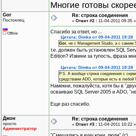
Многие готовы скорее
Gor
Re: строка соединения
Постоялец
«
Ответ #2 :
11-04-2011 09:35 
Спасибо за ответ, но ...
Offline
Цитата: Dimka от 09-04-2011 19:28
Gor
, не с Management Studio, а с самим 
т.е. должен быть установлен SQL Serv
Edition? Извини за тупость, фраза мн
Цитата: Dimka от 09-04-2011 19:28
P.S. А вообще строка соединения с серв
средствами ADO, которые есть в любой W
Намекни, пожалуйста, хотя бы в "двух
осваиваю SQL Server 2005 и ADO, "не
Еще раз спасибо.
Джон
Re: строка соединения
просто
«
Ответ #3 :
11-04-2011 10:22 
Администратор
"Смешались в кучу кони, люди" (с)