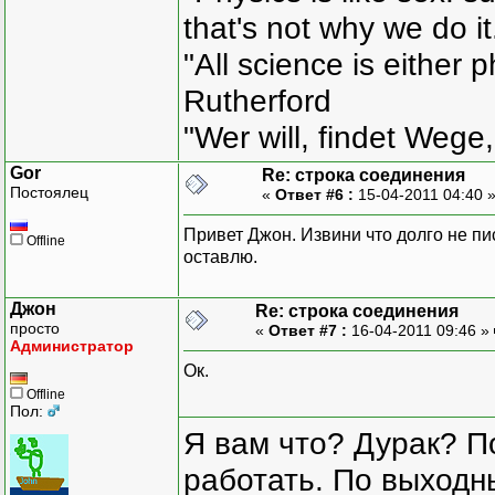
that's not why we do i
"All science is either 
Rutherford
"Wer will, findet Wege,
Gor
Re: строка соединения
Постоялец
«
Ответ #6 :
15-04-2011 04:40 
Привет Джон. Извини что долго не пи
Offline
оставлю.
Джон
Re: строка соединения
просто
«
Ответ #7 :
16-04-2011 09:46 »
Администратор
Ок.
Offline
Пол:
Я вам что? Дурак? П
работать. По выходн