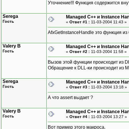
Уточнение!!! Функция содержится вну
Serega
Managed C++ и Instance Han
Гость
«
Ответ #1 :
11-03-2004 11:43 »
AfxGetInstanceHandle это функция из
Valery B
Managed C++ и Instance Han
Гость
«
Ответ #2 :
11-03-2004 11:58 »
Вызов этой функции происходит из DL
Обращение к DLL-ки происходит из M
Serega
Managed C++ и Instance Han
Гость
«
Ответ #3 :
11-03-2004 13:18 »
А что assert выдает ?
Valery B
Managed C++ и Instance Han
Гость
«
Ответ #4 :
11-03-2004 13:27 »
Вот пример этого макроса.