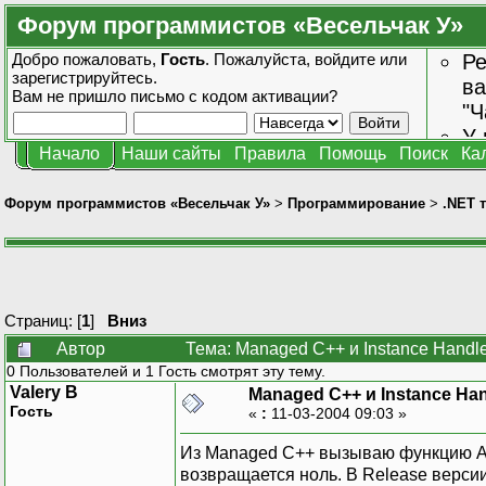
Форум программистов «Весельчак У»
Добро пожаловать,
Гость
. Пожалуйста,
войдите
или
Ре
зарегистрируйтесь
.
ва
Вам не пришло
письмо с кодом активации?
"Ч
У 
Начало
Наши сайты
Правила
Помощь
Поиск
Ка
от
зн
Форум программистов «Весельчак У»
>
Программирование
>
.NET 
Страниц: [
1
]
Вниз
Автор
Тема: Managed C++ и Instance Handl
0 Пользователей и 1 Гость смотрят эту тему.
Valery B
Managed C++ и Instance Han
Гость
«
:
11-03-2004 09:03 »
Из Managed C++ вызываю функцию AfxG
возвращается ноль. В Release версии