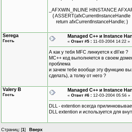
_AFXWIN_INLINE HINSTANCE AFXAPI 
{ ASSERT(afxCurrentInstanceHandle 
return afxCurrentInstanceHandle; }
Serega
Managed C++ и Instance Han
Гость
«
Ответ #5 :
11-03-2004 14:22 »
А как у тебя MFC линкуется к dll'ке ?
MC++ код выполняется в своем домене
проблема
и зачем тебе вообще эту функцию вызы
сделать), а толку от него ?
Valery B
Managed C++ и Instance Han
Гость
«
Ответ #6 :
12-03-2004 05:56 »
DLL - extention всегда прилинковыва
DLL extention и используется для вн
Страниц: [
1
]
Вверх