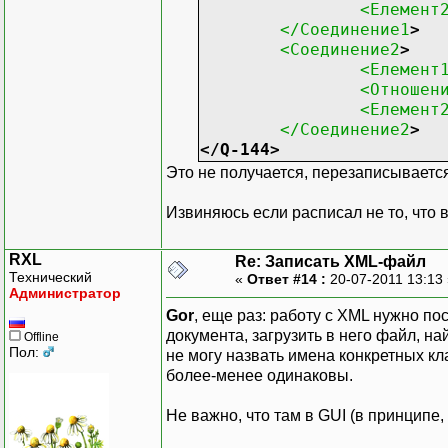
<Елемент
</Соединение1
>
<Соединение2
>
<Елемент
<Отношен
<Елемент
</Соединение2
>
</Q-144
>
Это не получается, перезаписывает
Извиняюсь если расписал не то, что 
RXL
Re: Записать XML-файл
Технический
«
Ответ #14 :
20-07-2011 13:13
Администратор
Gor
, еще раз: работу с XML нужно по
документа, загрузить в него файл, на
Offline
Пол:
не могу назвать имена конкретных к
более-менее одинаковы.
Не важно, что там в GUI (в принципе,