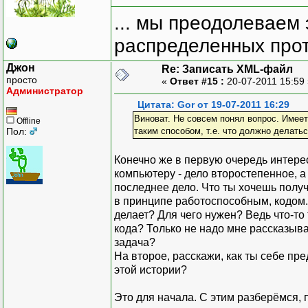
... мы преодолеваем 
распределенных прот
Джон
Re: Записать XML-файл
просто
«
Ответ #15 :
20-07-2011 15:59
Администратор
Цитата: Gor от 19-07-2011 16:29
Виноват. Не совсем понял вопрос. Имеет
Offline
Пол:
таким способом, т.е. что должно делать
Конечно же в первую очередь интерес
компьютеру - дело второстепенное, а
последнее дело. Что ты хочешь получ
в принципе работоспособным, кодом. 
делает? Для чего нужен? Ведь что-то 
кода? Только не надо мне рассказыват
задача?
На второе, расскажи, как ты себе пр
этой истории?
Это для начала. С этим разберёмся,