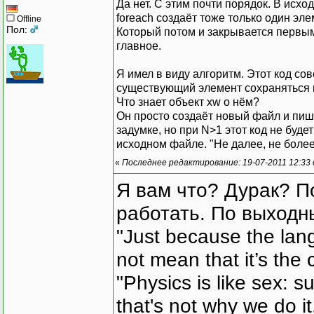
Да нет. С этим почти порядок. В исх
foreach создаёт тоже только один эле
Offline
Пол:
Который потом и закрывается первым 
главное.
Я имел в виду алгоритм. Этот код сов
существующий элемент сохраняться в
Что знает объект xw о нём?
Он просто создаёт новый файл и пише
задумке, но при N>1 этот код не буд
исходном файле. "Не далее, не более"
«
Последнее редактирование: 19-07-2011 12:33
Я вам что? Дурак? П
работать. По выходн
"Just because the lan
not mean that it’s the 
"Physics is like sex: s
that's not why we do i