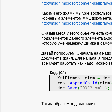
http://msdn.microsoft.com/en-us/librar
Какими его ф-ями мы уже воспользов
корневым элементом XML документа, 
http://msdn.microsoft.com/en-us/librar
Оказывается у этого объекта есть ф-
подэлементов данного элемента (Adds the
которую уже намекнул Димка в самом 
Давай попробуем. Сначала нам надо с
документ в файл. Для начала, я пред
всё будет работать как надо, можно 
Код: (C#)
XmlElement elem
=
doc
root
.
AppendChild
(
elem
doc
.
Save
(
"ОЭС2.xml"
)
;
Таким образом код выглядит: