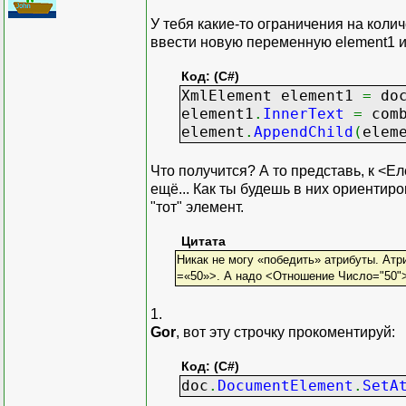
У тебя какие-то ограничения на колич
ввести новую переменную element1 и 
Код: (C#)
XmlElement element1
=
do
element1
.
InnerText
=
comb
element
.
AppendChild
(
elem
Что получится? А то представь, к <Ел
ещё... Как ты будешь в них ориентиро
"тот" элемент.
Цитата
Никак не могу «победить» атрибуты. Атр
=«50»>. А надо <Отношение Число="50"
1.
Gor
, вот эту строчку прокоментируй:
Код: (C#)
doc
.
DocumentElement
.
SetA