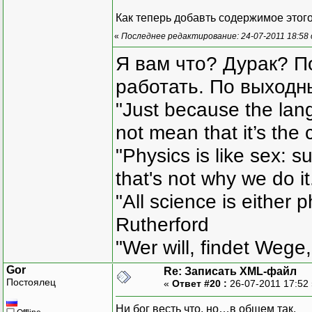
Как теперь добавть содержимое этог
«
Последнее редактирование: 24-07-2011 18:58
Я вам что? Дурак? П
работать. По выходн
"Just because the lan
not mean that it’s the 
"Physics is like sex: s
that's not why we do i
"All science is either 
Rutherford
"Wer will, findet Wege,
Gor
Re: Записать XML-файл
Постоялец
«
Ответ #20 :
26-07-2011 17:52
Ни бог весть что, но…в общем так.