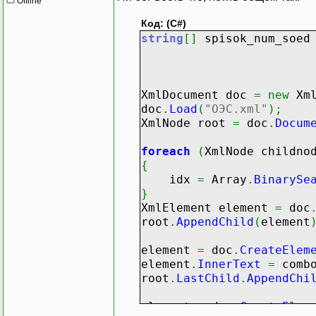
Offline
Код: (C#)
string
[
]
spisok_num_soe
XmlDocument doc
=
new
Xml
doc
.
Load
(
"ОЭС.xml"
)
;
XmlNode root
=
doc
.
Docum
foreach
(
XmlNode childn
{
idx
=
Array
.
BinarySe
}
XmlElement element
=
doc
root
.
AppendChild
(
element
element
=
doc
.
CreateElem
element
.
InnerText
=
combo
root
.
LastChild
.
AppendChi
element
=
doc
.
CreateElem