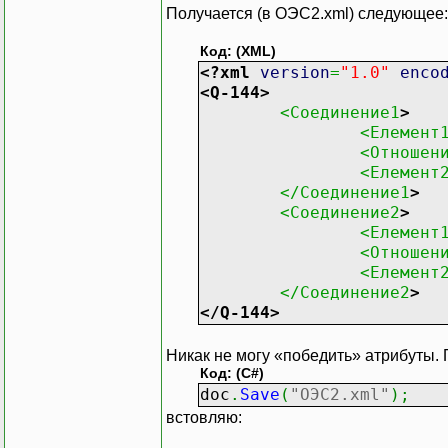
element
.
InnerText
=
combo
Получается (в ОЭС2.xml) следующее:
root
.
LastChild
.
AppendChi
Код: (XML)
element
=
doc
.
CreateElem
<?xml
version
=
"1.0"
enco
element
.
InnerText
=
combo
<Q-144
>
root
.
LastChild
.
AppendChi
<Соединение1
>
<Елемент
doc
.
Save
(
"ОЭС2.xml"
)
;
<Отношен
<Елемент
</Соединение1
>
<Соединение2
>
<Елемент
<Отношен
<Елемент
</Соединение2
>
</Q-144
>
Никак не могу «победить» атрибуты.
Код: (C#)
doc
.
Save
(
"ОЭС2.xml"
)
;
встовляю: