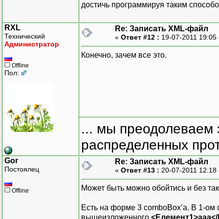
достичь программируя таким способом
RXL
Re: Записать XML-файл
Технический
«
Ответ #12 :
19-07-2011 19:05
Администратор
Конечно, зачем все это.
Offline
Пол:
... мы преодолеваем 
распределенных прот
Gor
Re: Записать XML-файл
Постоялец
«
Ответ #13 :
20-07-2011 12:18
Может быть можно обойтись и без так
Offline
Есть на форме 3 comboBox’а. В 1-ом
вышеизложенного
<Елемент1>ааа<