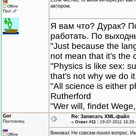
автором.
Offline
Пол:
Я вам что? Дурак? П
работать. По выходн
"Just because the lan
not mean that it’s the 
"Physics is like sex: s
that's not why we do i
"All science is either 
Rutherford
"Wer will, findet Wege,
Gor
Re: Записать XML-файл
Постоялец
«
Ответ #11 :
19-07-2011 16:29
Виноват. Не совсем понял вопрос. Им
Offline