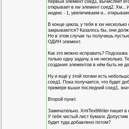
первый элемент соед1, вычисляет его 
открывает в xw элемент соед2. Хм..
индекс - 1, увеличиваем и... открываем
В конце цикла, у тебя в xw несколько
закрываются? Казалось бы, они долж
Но в этом случае ты получишь пустые
ОДИН элемент.
Как это можно исправить? Подсказка 
только одну задачу, а не несколько. 
создания элементов в нём быть не д
Ну и ещё у этой логики есть небольш
соед1. Пока получается, что будет д
примере выше последний соед1, значи
Второй пункт.
Замечательно. XmlTextWriter пишет в 
У тебя чистый лист бумаги. Допустим
будет туда добавлено потом?