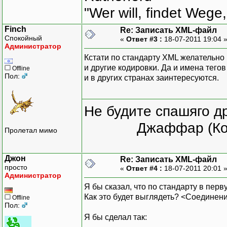
"Wer will, findet Wege,
Finch
Re: Записать XML-файл
Спокойный
«
Ответ #3 :
18-07-2011 19:04 
Администратор
Кстати по стандарту XML желательно 
и другие кодировки. Да и имена тег
Offline
Пол:
и в других странах заинтересуются.
Не будите спашяго д
Джаффар (Ко
Пролетал мимо
Джон
Re: Записать XML-файл
просто
«
Ответ #4 :
18-07-2011 20:01 
Администратор
Я бы сказал, что по стандарту в перв
Как это будет выглядеть? <Соедине
Offline
Пол:
Я бы сделал так: