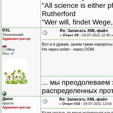
"All science is either 
Rutherford
"Wer will, findet Wege,
RXL
Re: Записать XML-файл
Технический
«
Ответ #9 :
19-07-2011 12:40 
Администратор
Вот и я думаю, зачем такие навороты
Не через writer - через DOM.
Offline
Пол:
... мы преодолеваем 
распределенных прот
Джон
Re: Записать XML-файл
просто
«
Ответ #10 :
19-07-2011 12:54
Администратор
Если честно, то меня интересует ка