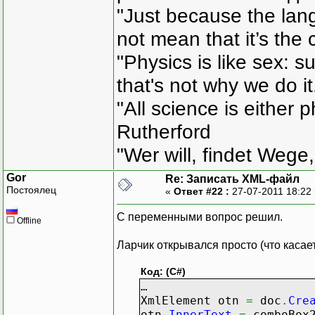
"Just because the lan
not mean that it’s the 
"Physics is like sex: s
that's not why we do i
"All science is either 
Rutherford
"Wer will, findet Wege,
Gor
Re: Записать XML-файл
Постоялец
«
Ответ #22 :
27-07-2011 18:22
С переменными вопрос решил.
Offline
Ларчик открывался просто (что касает
Код: (C#)
…
XmlElement otn
=
doc
.
Cre
otn
.
InnerText
=
comboBox