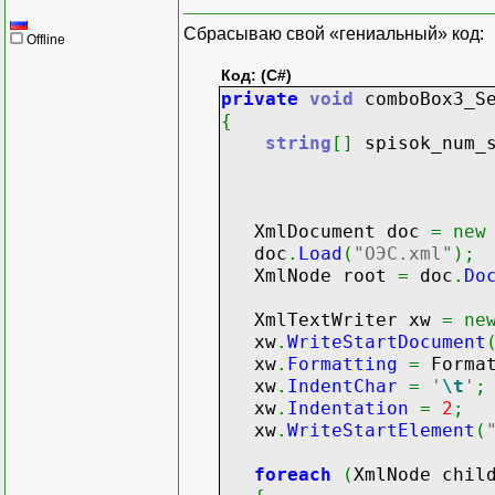
Сбрасываю свой «гениальный» код:
Offline
Код: (C#)
private
void
comboBox3_Se
{
string
[
]
spisok_num_
XmlDocument doc
=
new
doc
.
Load
(
"ОЭС.xml"
)
;
XmlNode root
=
doc
.
Do
XmlTextWriter xw
=
ne
xw
.
WriteStartDocument
xw
.
Formatting
=
Format
xw
.
IndentChar
=
'
\t
'
;
xw
.
Indentation
=
2
;
xw
.
WriteStartElement
(
foreach
(
XmlNode chil