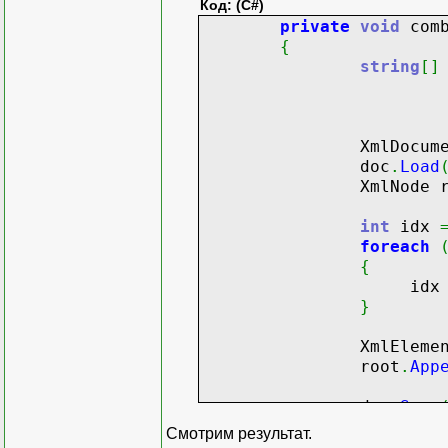
Код: (C#)
private
void
comb
{
string
[
]
XmlDocument
doc
.
Load
XmlNode ro
int
idx
foreach
{
id
}
XmlElement elem
root
.
App
doc
.
Save
}
Смотрим результат.