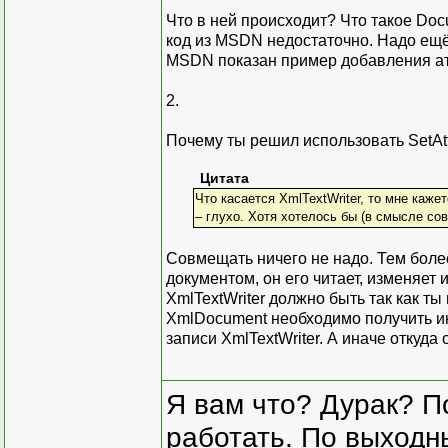
Что в ней происходит? Что такое Do
код из MSDN недостаточно. Надо ещё 
MSDN показан пример добавления аттр
2.
Почему ты решил использовать SetAtt
Цитата
Что касается XmlTextWriter, то мне каже
– глухо. Хотя хотелось бы (в смысле сов
Совмещать ничего не надо. Тем боле
документом, он его читает, изменяет 
XmlTextWriter должно быть так как ты
XmlDocument необходимо получить и
записи XmlTextWriter. А иначе откуда 
Я вам что? Дурак? П
работать. По выходн