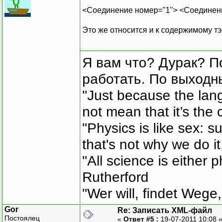
<Соединение номер="1"> <Соединени
Это же относится и к содержимому тэ
Я вам что? Дурак? П
работать. По выходн
"Just because the lan
not mean that it’s the 
"Physics is like sex: s
that's not why we do i
"All science is either 
Rutherford
"Wer will, findet Wege,
Gor
Re: Записать XML-файл
Постоялец
«
Ответ #5 :
19-07-2011 10:08 