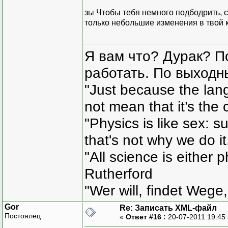
зы Чтобы тебя немного подбодрить, с
только небольшие изменения в твой к
Я вам что? Дурак? П
работать. По выходн
"Just because the lan
not mean that it’s the 
"Physics is like sex: s
that's not why we do i
"All science is either 
Rutherford
"Wer will, findet Wege,
Gor
Re: Записать XML-файл
Постоялец
«
Ответ #16 :
20-07-2011 19:45