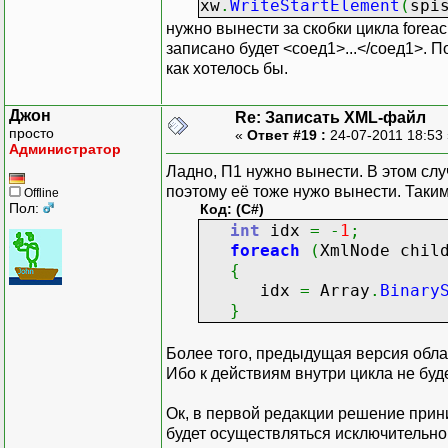
xw
.
WriteStartElement
(
spi
нужно вынести за скобки цикла foreach
записано будет <соед1>...</соед1>. П
как хотелось бы.
Джон
Re: Записать XML-файл
просто
«
Ответ #19 :
24-07-2011 18:53
Администратор
Ладно, П1 нужно вынести. В этом слу
поэтому её тоже нужо вынести. Таки
Offline
Пол:
Код: (C#)
int
idx
=
-
1
;
foreach
(
XmlNode chil
{
idx
=
Array
.
Binary
}
Более того, предыдущая версия облад
Ибо к действиям внутри цикла не буд
Ок, в первой редакции решение прин
будет осуществляться исключительно