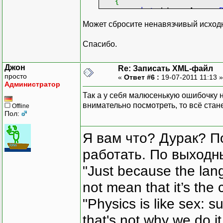
{
int
idx
=
Array
.
xw
.
WriteStartEle
Может сбросите ненавязчивый исходн
}
Спасибо.
if
(
comboBox3
.
Text
==
{
Джон
Re: Записать XML-файл
xw
.
WriteStartEle
просто
«
Ответ #6 :
19-07-2011 11:13 
xw
.
WriteString
(
c
Администратор
xw
.
WriteEndEleme
Так а у себя малюсенькую ошибочку 
внимательно посмотреть, то всё стане
Offline
xw
.
WriteStartEle
Пол:
xw
.
WriteString
(
c
xw
.
WriteEndEleme
Я вам что? Дурак? П
xw
.
WriteStartEle
работать. По выходн
xw
.
WriteStartAtt
"Just because the lan
xw
.
WriteString
(
"
xw
.
WriteEndAttri
not mean that it’s the 
xw
.
WriteString
(
c
xw
.
WriteEndEleme
"Physics is like sex: s
}
that's not why we do i