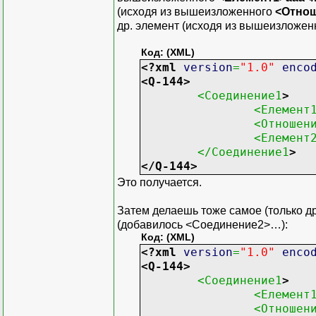
(исходя из вышеизложенного
<Отно
др. элемент (исходя из вышеизложе
Код: (XML)
<?xml
version
=
"1.0"
enco
<Q-144
>
<Соединение1
>
<Елемент
<Отношен
<Елемент
</Соединение1
>
</Q-144
>
Это получается.
Затем делаешь тоже самое (только д
(добавилось <Соединение2>…):
Код: (XML)
<?xml
version
=
"1.0"
enco
<Q-144
>
<Соединение1
>
<Елемент
<Отношен