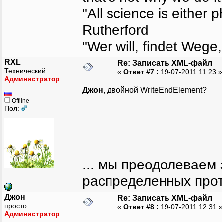
xw
.
WriteEndElement
(
)
;
"All science is either 
xw
.
WriteEndElement
(
)
;
Rutherford
xw
.
WriteEndDocument
(
)
"Wer will, findet Wege,
xw
.
Close
(
)
;
}
RXL
Re: Записать XML-файл
Технический
«
Ответ #7 :
19-07-2011 11:23 
Администратор
Джон
, двойной WriteEndElement?
Offline
Пол:
... мы преодолеваем 
распределенных прот
Джон
Re: Записать XML-файл
просто
«
Ответ #8 :
19-07-2011 12:31 
Администратор