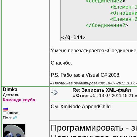
<Соединение2
>
<Елемент
<Отношен
<Елемент
</Соединение2
>
</Q-144
>
У меня перезатирается <Соединение
Спасибо.
P.S. Работаю в Visual C# 2008.
«
Последнее редактирование: 18-07-2011 18:06 
Dimka
Re: Записать XML-файл
Деятель
«
Ответ #1 :
18-07-2011 18:21 
Команда клуба
См. XmlNode.AppendChild
Offline
Пол:
Программировать - з