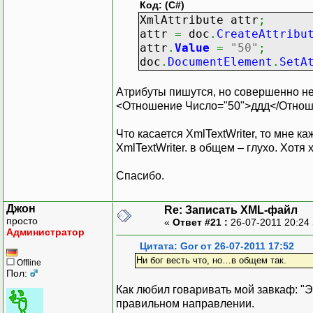
Код: (C#)
XmlAttribute attr
;
attr
=
doc
.
CreateAttribu
attr
.
Value
=
"50"
;
doc
.
DocumentElement
.
SetA
Атрибуты пишутся, но совершенно не 
<Отношение Число="50">ддд</Отнош
Что касается XmlTextWriter, то мне ка
XmlTextWriter. в общем – глухо. Хотя
Спасибо.
Джон
Re: Записать XML-файл
просто
«
Ответ #21 :
26-07-2011 20:24
Администратор
Цитата: Gor от 26-07-2011 17:52
Ни бог весть что, но…в общем так.
Offline
Пол:
Как любил говаривать мой завкаф: "Э
правильном направлении.