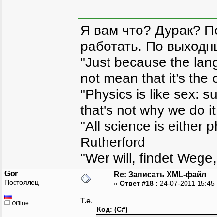
Я вам что? Дурак? П
работать. По выходн
"Just because the lan
not mean that it’s the 
"Physics is like sex: s
that's not why we do i
"All science is either 
Rutherford
"Wer will, findet Wege,
Gor
Re: Записать XML-файл
Постоялец
«
Ответ #18 :
24-07-2011 15:45
Т.е.
Offline
Код: (C#)