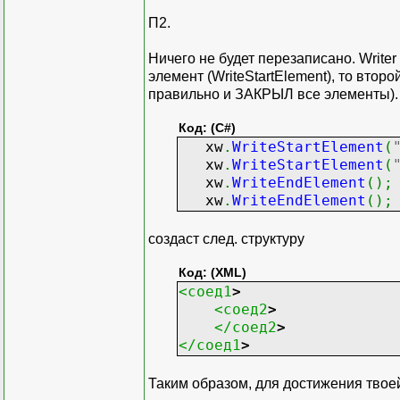
П2.
Ничего не будет перезаписано. Writer
элемент (WriteStartElement), то втор
правильно и ЗАКРЫЛ все элементы). 
Код: (C#)
xw
.
WriteStartElement
(
xw
.
WriteStartElement
(
xw
.
WriteEndElement
(
)
;
xw
.
WriteEndElement
(
)
;
создаст след. структуру
Код: (XML)
<соед1
>
<соед2
>
</соед2
>
</соед1
>
Таким образом, для достижения твое