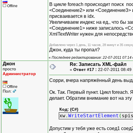
В цикле foreach происходит поиск по
Offline
<Соединение2> или <Соединение3> и 
присваивается в idx.
Увеличиваем индекс на ед., что бы з
<Соединение1> ниже записалось <Со
XmlTextWriter нужен для непосредств
Добавлено через 1 день, 11 часов, 28 минут и 35 секун
Джон, куда ты пропал?
«
Последнее редактирование: 22-07-2011 07:14 
Джон
Re: Записать XML-файл
просто
«
Ответ #17 :
22-07-2011 08:49
Администратор
Сорри, вчера напряжённый день выдал
Offline
Пол:
Ок. Так. Первый пункт. Цикл foreach.
делает. Обратим внимание вот на эту 
Код: (C#)
xw
.
WriteStartElement
(
spi
Допустим у тебя уже есть соед1 соед2