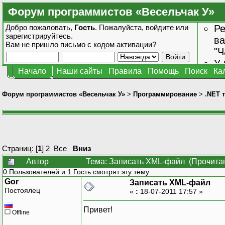
Форум программистов «Весельчак У»
Добро пожаловать,
Гость
. Пожалуйста,
войдите
или
Ре
зарегистрируйтесь
.
ва
Вам не пришло
письмо с кодом активации?
"Ч
У 
Начало
Наши сайты
Правила
Помощь
Поиск
Ка
от
зн
Форум программистов «Весельчак У»
>
Программирование
>
.NET 
Страниц: [
1
]
2
Все
Вниз
Автор
Тема: Записать XML-файл (Прочитан
0 Пользователей и 1 Гость смотрят эту тему.
Gor
Записать XML-файл
Постоялец
«
:
18-07-2011 17:57 »
Привет!
Offline