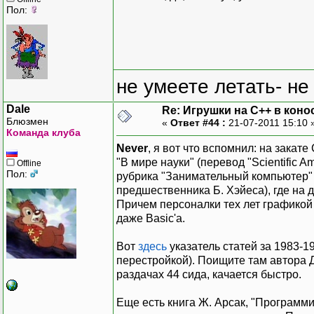
Пол:
не умеете летать- не
Dale
Re: Игрушки на С++ в коно
Блюзмен
«
Ответ #44 :
21-07-2011 15:10 
Команда клуба
Never
, я вот что вспомнил: на зака
"В мире науки" (перевод "Scientific 
Offline
Пол:
рубрика "Занимательный компьютер" 
предшественника Б. Хэйеса), где на
Причем персоналки тех лет графикой 
даже Basic'a.
Вот
здесь
указатель статей за 1983-19
перестройкой). Поищите там автора
раздачах 44 сида, качается быстро.
Еще есть книга Ж. Арсак, "Программи