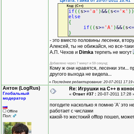
Цитата: Гайка от 20-07-2011 10:41
Код: (C++)
if
(
(
s
>=
'а'
)
&&
(
s
<=
'к'
)
else
{
if
(
(
s
>=
'А'
)
&&
(
s
<
}
- это вместо половины лесенки, втор
Алексей, ты не обижайся, но все-таки
А.П. Чехов и
Dimka
терпеть не могут
Добавлено через 7 минут и 59 секунд:
Кому ж они нравятся, лесенки эти... п
другого выхода не видела...
«
Последнее редактирование: 20-07-2011 17:19
Антон (LogRus)
Re: Игрушки на С++ в коно
Глобальный
«
Ответ #37 :
20-07-2011 17:28 
модератор
погодите насколько я помню 'A' это не 
работает с числами
Offline
Пол:
какой-то жестокий offtop пошел, може