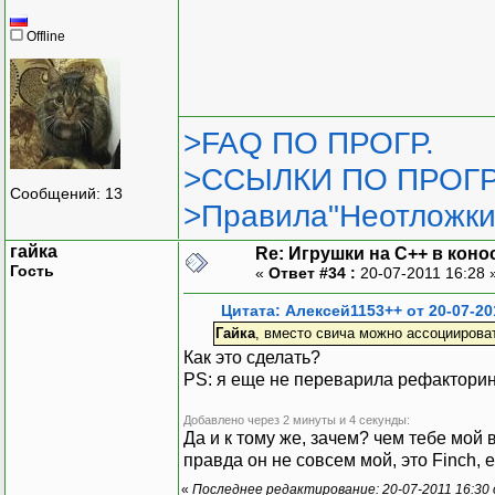
Offline
>FAQ ПО ПРОГР.
>ССЫЛКИ ПО ПРОГР
Сообщений: 13
>Правила"Неотложки
гайка
Re: Игрушки на С++ в коно
Гость
«
Ответ #34 :
20-07-2011 16:28 
Цитата: Алексей1153++ от 20-07-20
Гайка
, вместо свича можно ассоциирова
Как это сделать?
PS: я еще не переварила рефакторин
Добавлено через 2 минуты и 4 секунды:
Да и к тому же, зачем? чем тебе мой в
правда он не совсем мой, это Finch, е
«
Последнее редактирование: 20-07-2011 16:30