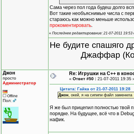
Сама через пол года будеш долго вспо
Вот такие необъяснимые числа с перв
fi
стараюсь как можно меньше использов
прокоментировать
.
fi
«
Последнее редактирование: 21-07-2011 19:53
Не будите спашяго д
}
Джаффар (Ко
}
output
(
)
;
}
Джон
Re: Игрушки на С++ в коно
просто
«
Ответ #50 :
21-07-2011 19:35 
Администратор
Цитата: Гайка от 21-07-2011 19:28
Джон
, окей, я на сипипи файл заменила
Offline
Пол:
Я же был прицепил полностью твой про
порядке. На будущее, всё что в Debug
нафик.