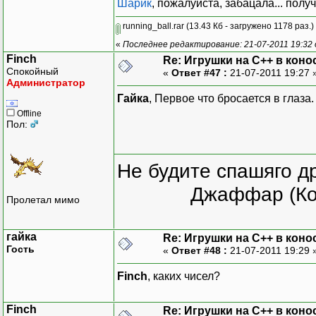
Шарик
, пожалуйста, забацала... пол
running_ball.rar
(13.43 Кб - загружено 1178 раз.)
«
Последнее редактирование: 21-07-2011 19:32
Finch
Re: Игрушки на С++ в коно
Спокойный
«
Ответ #47 :
21-07-2011 19:27 
Администратор
Гайка
, Первое что бросается в глаза
Offline
Пол:
Не будите спашяго д
Джаффар (Ко
Пролетал мимо
гайка
Re: Игрушки на С++ в коно
Гость
«
Ответ #48 :
21-07-2011 19:29 
Finch
, каких чисел?
Finch
Re: Игрушки на С++ в коно