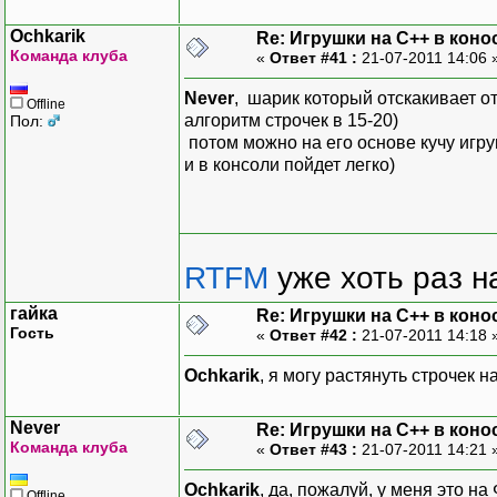
Ochkarik
Re: Игрушки на С++ в коно
Команда клуба
«
Ответ #41 :
21-07-2011 14:06 
Never
, шарик который отскакивает о
Offline
алгоритм строчек в 15-20)
Пол:
потом можно на его основе кучу игр
и в консоли пойдет легко)
RTFM
уже хоть раз 
гайка
Re: Игрушки на С++ в коно
Гость
«
Ответ #42 :
21-07-2011 14:18 
Ochkarik
, я могу растянуть строчек 
Never
Re: Игрушки на С++ в коно
Команда клуба
«
Ответ #43 :
21-07-2011 14:21 
Ochkarik
, да, пожалуй, у меня это 
Offline