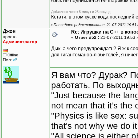
язык не поднимается ее шариком назв
Добавлено через 5 минут и 25 секунд:
Кстати, в этом куске кода последний 
«
Последнее редактирование: 21-07-2011 19:51
Джон
Re: Игрушки на С++ в коно
просто
«
Ответ #52 :
21-07-2011 19:53 
Администратор
Дык, а чего предупреждать? Я ж к со
для гигантоманов-любителей, я ничег
Offline
Пол:
Я вам что? Дурак? П
работать. По выходн
"Just because the lan
not mean that it’s the 
"Physics is like sex: s
that's not why we do i
"All science is either 