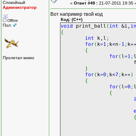
Спокойный
«
Ответ #49 :
21-07-2011 19:35 
Администратор
Вот например твой код
Код: (C++)
Offline
Пол:
void
print_ball
(
int
&
i,
i
{
int
k,l
;
for
(
k
=
1
;
k
<
n
-
1
;
k
+
{
for
(
l
=
1
;
Пролетал мимо
fiel
}
for
(
k
=
0
;
k
<
7
;
k
++
)
{
for
(
l
=
0
;
{
fie
fi