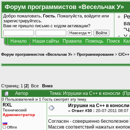
Форум программистов «Весельчак У»
Добро пожаловать,
Гость
. Пожалуйста,
войдите
или
Ре
зарегистрируйтесь
.
ва
Вам не пришло
письмо с кодом активации?
"Ч
У 
Начало
Наши сайты
Правила
Помощь
Поиск
Ка
от
зн
Форум программистов «Весельчак У»
>
Программирование
>
C/C++
Страниц:
1
[
2
]
Все
Вниз
Автор
Тема: Игрушки на С++ в коносли (Пр
0 Пользователей и 1 Гость смотрят эту тему.
RXL
Игрушки на С++ в коносли
Технический
«
Ответ #30 :
20-07-2011 08:07
Администратор
Согласен - совершенно бесполезное
Массив соответствий нажатых кнопок 
Offline