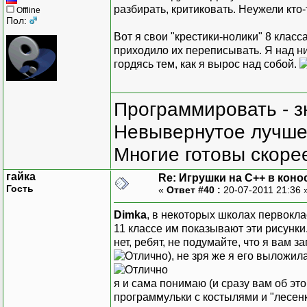
разбирать, критиковать. Неужели кто-
Offline
Пол:
Вот я свои "крестики-нолики" 8 класс
приходило их переписывать. Я над 
гордясь тем, как я вырос над собой.
Программировать - з
Невывернутое лучше,
Многие готовы скорее
гайка
Re: Игрушки на С++ в коно
Гость
«
Ответ #40 :
20-07-2011 21:36 
Dimka
, в некоторых школах первокла
11 классе им показывают эти рисунки.
нет, ребят, не подумайте, что я вам 
), не зря же я его выложи
я и сама понимаю (и сразу вам об это
программульки с костылями и "лесе