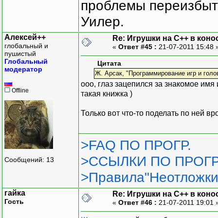
проблемы переизбыт
Уилер.
Алексей++
Re: Игрушки на С++ в коно
глобальный и
«
Ответ #45 :
21-07-2011 15:48 
пушистый
Глобальный
Цитата
модератор
Ж. Арсак, "Программирование игр и голо
ооо, глаз зацепился за знакомое имя 
Offline
такая книжка )
Только вот что-то поделать по ней вр
>FAQ ПО ПРОГР.
>ССЫЛКИ ПО ПРОГР
Сообщений: 13
>Правила"Неотложки
гайка
Re: Игрушки на С++ в коно
Гость
«
Ответ #46 :
21-07-2011 19:01 