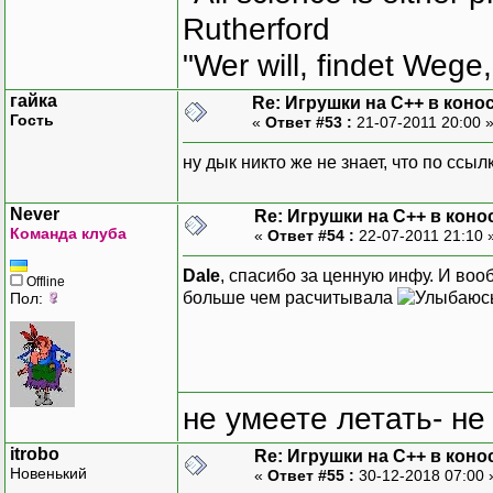
Rutherford
"Wer will, findet Wege,
гайка
Re: Игрушки на С++ в коно
Гость
«
Ответ #53 :
21-07-2011 20:00 
ну дык никто же не знает, что по ссылк
Never
Re: Игрушки на С++ в коно
Команда клуба
«
Ответ #54 :
22-07-2011 21:10 
Dale
, спасибо за ценную инфу. И воо
Offline
больше чем расчитывала
Пол:
не умеете летать- не
itrobo
Re: Игрушки на С++ в коно
Новенький
«
Ответ #55 :
30-12-2018 07:00