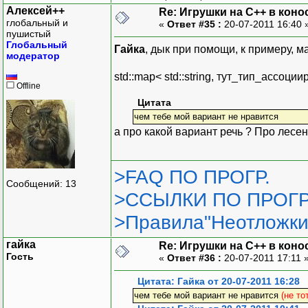
Алексей++
Re: Игрушки на С++ в коно
глобальный и
«
Ответ #35 :
20-07-2011 16:40 
пушистый
Глобальный
Гайка
, дык при помощи, к примеру, м
модератор
std::map< std::string, тут_тип_ассоц
Offline
Цитата
чем тебе мой вариант не нравится
а про какой вариант речь ? Про лесен
>FAQ ПО ПРОГР.
Сообщений: 13
>ССЫЛКИ ПО ПРОГР
>Правила"Неотложки
гайка
Re: Игрушки на С++ в коно
Гость
«
Ответ #36 :
20-07-2011 17:11 
Цитата: Гайка от 20-07-2011 16:28
чем тебе мой вариант не нравится
(не то