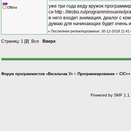
уже три года веду кружок программи
Offline
:
си http
//itrobo.ru/programmirovanie/pr
в него входит анимация, диалог с ко
думаю для начинающих будет очень 
«
Последнее редактирование: 30-12-2018 11:41
Страниц:
1
[
2
]
Все
Вверх
Форум программистов «Весельчак У»
>
Программирование
>
C/C++
Powered by SMF 1.1.