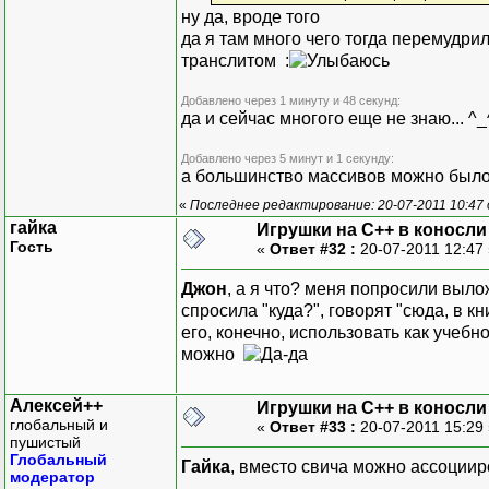
ну да, вроде того
да я там много чего тогда перемудри
транслитом :
Добавлено через 1 минуту и 48 секунд:
да и сейчас многого еще не знаю... ^_
Добавлено через 5 минут и 1 секунду:
а большинство массивов можно было 
«
Последнее редактирование: 20-07-2011 10:47
гайка
Игрушки на С++ в коносли
Гость
«
Ответ #32 :
20-07-2011 12:47
Джон
, а я что? меня попросили выло
спросила "куда?", говорят "сюда, в кн
его, конечно, использовать как учеб
можно
Алексей++
Игрушки на С++ в коносли
глобальный и
«
Ответ #33 :
20-07-2011 15:29
пушистый
Глобальный
Гайка
, вместо свича можно ассоциир
модератор