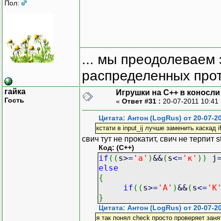
Пол:
... мы преодолеваем 
распределенных прот
гайка
Игрушки на С++ в коносли
Гость
«
Ответ #31 :
20-07-2011 10:41
Цитата: Антон (LogRus) от 20-07-20
кстати в input_ij лучше заменить каскад if
свич тут не прокатит, свич не терпит s
Код: (C++)
if
(
(
s
>=
'а'
)
&&
(
s
<=
'к'
)
)
j
else
{
if
(
(
s
>=
'А'
)
&&
(
s
<=
'К
}
Цитата: Антон (LogRus) от 20-07-20
я так понял check просто проверяет зан