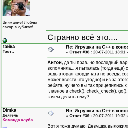
Внимание! Люблю
сахар в кубиках!
Странно всё это....
гайка
Re: Игрушки на С++ в коно
Гость
«
Ответ #38 :
20-07-2011 18:01 
Антон
, да ты прав. но последний вар
вспомнила... я пыталась (тогда еще) 
ведь вторая координата не всегда со
может ввести что угодно) и из-за это
ребята, ну чего вы так прицепились к
главное в check(), check_check(), go()
зачем делить тему?
Dimka
Re: Игрушки на С++ в коно
Деятель
«
Ответ #39 :
20-07-2011 19:32 
Команда клуба
Вот я тоже думаю. Девушка выложила 