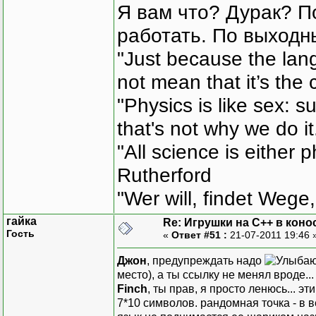
Я вам что? Дурак? П
работать. По выходн
"Just because the lan
not mean that it’s the 
"Physics is like sex: s
that's not why we do i
"All science is either 
Rutherford
"Wer will, findet Wege,
гайка
Re: Игрушки на С++ в коно
Гость
«
Ответ #51 :
21-07-2011 19:46 
Джон
, предупреждать надо
место), а ты ссылку не менял вроде...
Finch
, ты прав, я просто ленюсь... 
7*10 символов. рандомная точка - в 