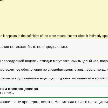
it appears in the definition of the other macro, but not when it indirectly appe
ивания не может быть по определению.
с последующей неделей отладки могут сэкономить целый час, потр
программное обеспечение по спецификациям очень просто, когда и т
ешаются добавлением еще одного уровня косвенности – кроме, р
овки препроцессора
1 06:13 »
вания я не проверял, кстати. Но никогда ничего не зацикли