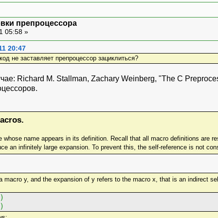
овки препроцессора
1 05:58 »
11 20:47
код не заставляет препроцессор зациклиться?
е: Richard M. Stallman, Zachary Weinberg, "The C Preprocesso
оцессоров.
Macros.
ce an infinitely large expansion. To prevent this, the self-reference is not co
 macro y, and the expansion of y refers to the macro x, that is an indirect sel
)
)
ws: