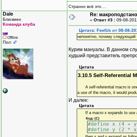
Странно всё это....
Dale
Re: макроподстан
Блюзмен
«
Ответ #3 :
09-08-201
Команда клуба
Цитата: FeelUs от 08-08-20
непонятно, почему следующий 
Offline
Пол:
Курим мануалы. В данном случа
худший представитель препр
Цитата
3.10.5 Self-Referential 
A self-referential macro is one whose name appears in its definition. Recall that all macro definitions are rescanned for more macros to replace. If the self-reference were considered
a use of the macro, it would produ
И далее:
Цитата
If a macro x expands to use a
Код: (C)
#define x (4 + y
#define y (2 * x
then x and y expand as follo