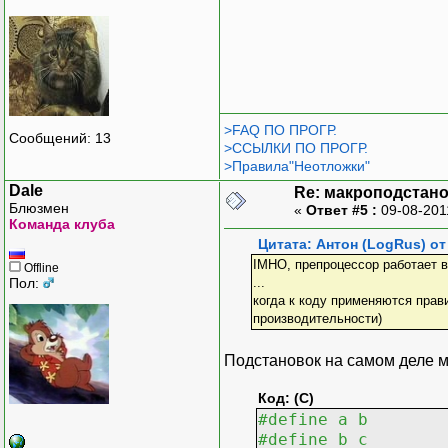
>FAQ ПО ПРОГР.
Сообщений: 13
>ССЫЛКИ ПО ПРОГР.
>Правила"Неотложки"
Dale
Re: макроподстан
Блюзмен
«
Ответ #5 :
09-08-201
Команда клуба
Цитата: Антон (LogRus) от 
IMHO, препроцессор работает в
Offline
Пол:
...
когда к коду применяются прави
производительности)
Подстановок на самом деле м
Код: (C)
#define a b
#define b c