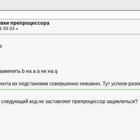
овки препроцессора
1 03:33 »
е
заменять b на a a не на q
нта их подстановки совершенно неважно. Тут успели разоп
у следующий код не заставляет препроцессор зациклиться?