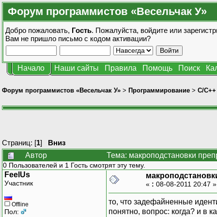
Форум программистов «Весельчак У»
Добро пожаловать,
Гость
. Пожалуйста,
войдите
или
зарегистр
Вам не пришло
письмо с кодом активации?
Начало
Наши сайты
Правила
Помощь
Поиск
Ка
Форум программистов «Весельчак У»
>
Программирование
>
C/C++
Страниц: [
1
]
Вниз
Автор
Тема: макроподстановки преп
0 Пользователей и 1 Гость смотрят эту тему.
FeelUs
макроподстановк
Участник
«
:
08-08-2011 20:47 
то, что задефайненные иден
Offline
понятно, вопрос: когда? и в 
Пол: