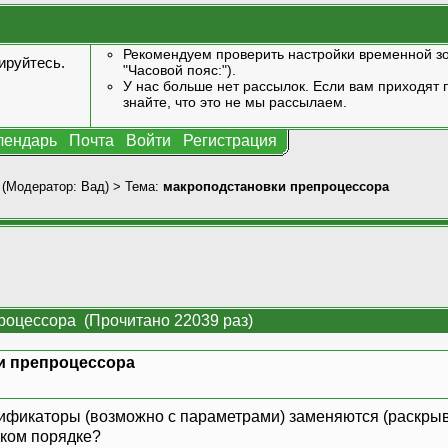
Рекомендуем проверить настройки временной зо
ируйтесь
.
"Часовой пояс:").
У нас больше нет рассылок. Если вам приходят п
знайте, что это не мы рассылаем.
лендарь
Почта
Войти
Регистрация
(Модератор:
Вад
) > Тема:
макроподстановки препроцессора
роцессора (Прочитано 22039 раз)
и препроцессора
»
тификаторы (возможно с параметрами) заменяются (раскры
каком порядке?