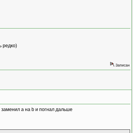
ь редко)
Записан
 заменил a на b и погнал дальше