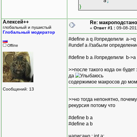
a
;
}
Алексей++
Re: макроподстан
глобальный и пушистый
«
Ответ #1 :
09-08-201
Глобальный модератор
#define a q //определили a->q
#undef a //забыли определени
Offline
#define b a //определили b->a
>>после такого кода он будет 
да
содержимое макросов до моме
Сообщений: 13
>>но тогда непонятно, почем
рекурсия потому что
#define b a
#define a b
написано : int a;