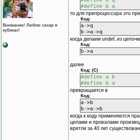
#define b a
то для препроцессора это пр
Код:
a->q
Внимание! Люблю сахар в
кубиках!
b->a->q
когда делаем undef, из цепоч
Код:
b->a
далее
Код: (C)
#define a b
#define b a
превращается в
Код:
a->b
b->a->b
когда к коду применяются пра
цилами и провалами произво
врятли за 40 лет существова