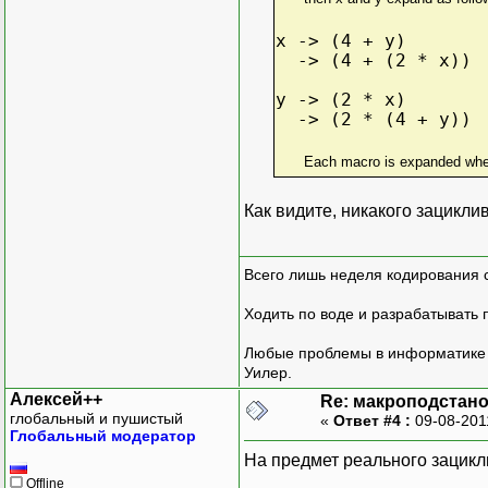
x -> (4 + y)
-> (4 + (2 * x))
y -> (2 * x)
-> (2 * (4 + y))
Each macro is expanded when 
Как видите, никакого зацикл
Всего лишь неделя кодирования 
Ходить по воде и разрабатывать 
Любые проблемы в информатике р
Уилер.
Алексей++
Re: макроподстан
глобальный и пушистый
«
Ответ #4 :
09-08-201
Глобальный модератор
На предмет реального зацикли
Offline