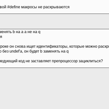
ивой #define макросы не раскрываются
менять b на a a не на q
ся
троке он снова ищет идентификаторы, которые можно раск
 без undef'a, он будет b заменять на q
следующий код не заставляет препроцессор зациклиться?