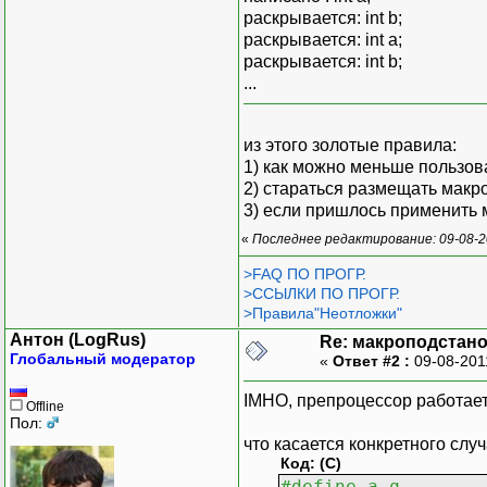
раскрывается: int b;
раскрывается: int a;
раскрывается: int b;
...
из этого золотые правила:
1) как можно меньше пользов
2) стараться размещать макро
3) если пришлось применить 
«
Последнее редактирование: 09-08-2
>FAQ ПО ПРОГР.
>ССЫЛКИ ПО ПРОГР.
>Правила"Неотложки"
Антон (LogRus)
Re: макроподстан
Глобальный модератор
«
Ответ #2 :
09-08-201
IMHO, препроцессор работает
Offline
Пол:
что касается конкретного слу
Код: (C)
#define a q