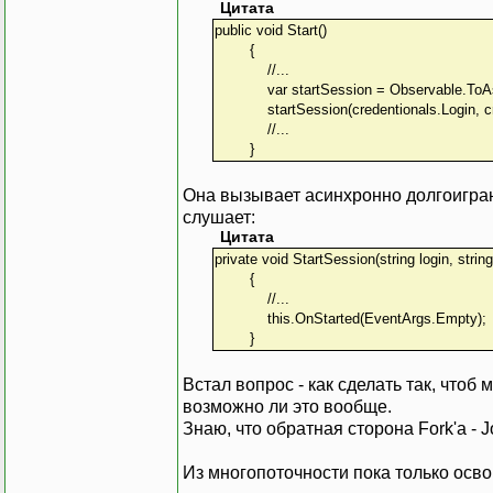
Цитата
public void Start()
{
//...
var startSession = Observable.ToAsync<
startSession(credentionals.Login, cre
//...
}
Она вызывает асинхронно долгоиграющ
слушает:
Цитата
private void StartSession(string login, stri
{
//...
this.OnStarted(EventArgs.Empty);
}
Встал вопрос - как сделать так, чтоб 
возможно ли это вообще.
Знаю, что обратная сторона Fork'а - 
Из многопоточности пока только осво