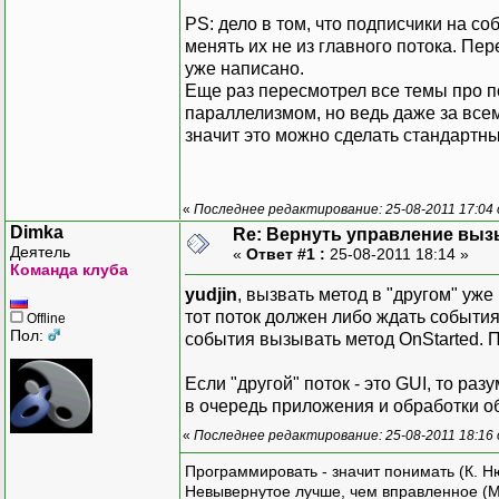
PS: дело в том, что подписчики на со
менять их не из главного потока. Пер
уже написано.
Еще раз пересмотрел все темы про пот
параллелизмом, но ведь даже за вс
значит это можно сделать стандартн
«
Последнее редактирование: 25-08-2011 17:04 
Dimka
Re: Вернуть управление вы
Деятель
«
Ответ #1 :
25-08-2011 18:14 »
Команда клуба
yudjin
, вызвать метод в "другом" уже
тот поток должен либо ждать событи
Offline
Пол:
события вызывать метод OnStarted. П
Если "другой" поток - это GUI, то р
в очередь приложения и обработки 
«
Последнее редактирование: 25-08-2011 18:16
Программировать - значит понимать (К. Н
Невывернутое лучше, чем вправленное (М