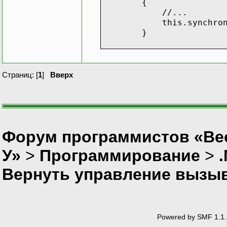
{
//...
this.synchronization
}
Страниц: [
1
]
Вверх
Форум программистов «Ве
У»
>
Программирование
>
Вернуть управление вызы
Powered by SMF 1.1.