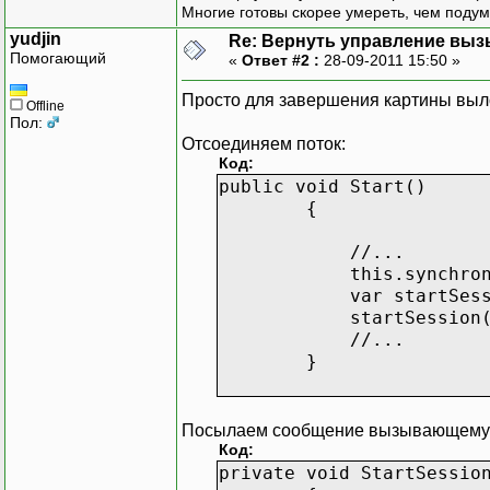
Многие готовы скорее умереть, чем подум
yudjin
Re: Вернуть управление вы
Помогающий
«
Ответ #2 :
28-09-2011 15:50 »
Просто для завершения картины вы
Offline
Пол:
Отсоединяем поток:
Код:
public void Start()
{
//...
this.synchronizationC
var startSession = Ob
startSession(c
//...
}
Посылаем сообщение вызывающему п
Код:
private void StartSessio