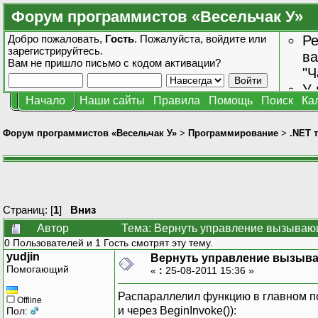
Форум программистов «Весельчак У»
Добро пожаловать,
Гость
. Пожалуйста,
войдите
или
Ре
зарегистрируйтесь
.
ва
Вам не пришло
письмо с кодом активации?
"Ч
У 
Начало
Наши сайты
Правила
Помощь
Поиск
Ка
от
зн
Форум программистов «Весельчак У»
>
Программирование
>
.NET 
Страниц: [
1
]
Вниз
Автор
Тема: Вернуть управление вызывающ
0 Пользователей и 1 Гость смотрят эту тему.
yudjin
Вернуть управление вызыв
Помогающий
«
:
25-08-2011 15:36 »
Распараллелил функцию в главном по
Offline
и через BeginInvoke()):
Пол: