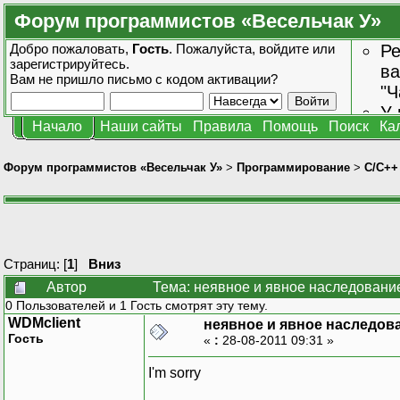
Форум программистов «Весельчак У»
Добро пожаловать,
Гость
. Пожалуйста,
войдите
или
Ре
зарегистрируйтесь
.
ва
Вам не пришло
письмо с кодом активации?
"Ч
У 
Начало
Наши сайты
Правила
Помощь
Поиск
Ка
от
зн
Форум программистов «Весельчак У»
>
Программирование
>
C/C++
Страниц: [
1
]
Вниз
Автор
Тема: неявное и явное наследовани
0 Пользователей и 1 Гость смотрят эту тему.
WDMclient
неявное и явное наследов
Гость
«
:
28-08-2011 09:31 »
I'm sorry