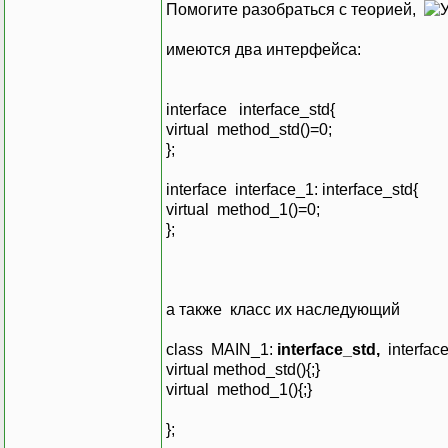
Помогите разобраться с теорией,
имеются два интерфейса:
interface interface_std{
virtual method_std()=0;
};
interface interface_1: interface_std{
virtual method_1()=0;
};
а также класс их наследующий
class MAIN_1:
interface_std,
interfac
virtual method_std(){;}
virtual method_1(){;}
};