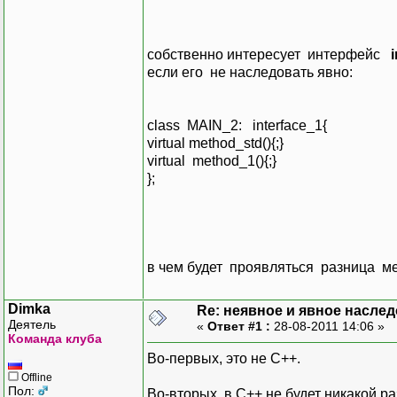
собственно интересует интерфейc
если его не наследовать явно:
class MAIN_2: interface_1{
virtual method_std(){;}
virtual method_1(){;}
};
в чем будет проявляться разница
Dimka
Re: неявное и явное насле
Деятель
«
Ответ #1 :
28-08-2011 14:06 »
Команда клуба
Во-первых, это не C++.
Offline
Пол:
Во-вторых, в C++ не будет никакой р