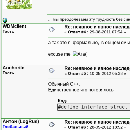
... мы преодолеваем эту трудность без си
WDMclient
Re: неявное и явное насле
Гость
«
Ответ #4 :
29-08-2011 07:54 »
а так это я формально, в общем смы
excuse me
(
Anchorite
Re: неявное и явное насле
Гость
«
Ответ #5 :
10-05-2012 05:38 »
Обычный С++.
Единственное что потерялось:
Код:
#define interface struct
Антон (LogRus)
Re: неявное и явное насле
Глобальный
«
Ответ #6 :
28-05-2012 18:52 »