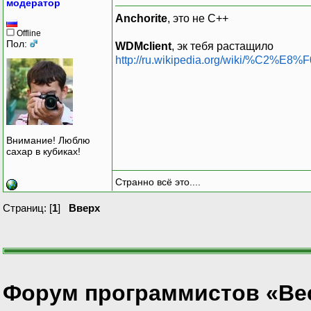
модератор
Anchorite
, это не C++
Offline
Пол:
WDMclient
, эк тебя растащило
http://ru.wikipedia.org/wiki
Внимание! Люблю
сахар в кубиках!
Странно всё это....
Страниц: [
1
]
Вверх
Форум программистов «Ве