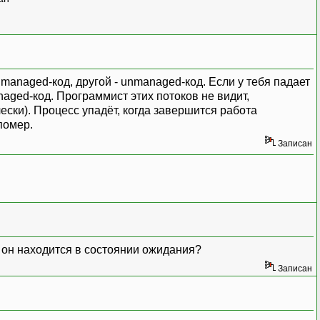
managed-код, другой - unmanaged-код. Если у тебя падает
naged-код. Программист этих потоков не видит,
ски). Процесс упадёт, когда завершится работа
помер.
Записан
а он находится в состоянии ожидания?
Записан