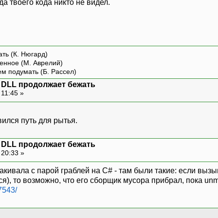
огда твоего кода никто не видел.
ть (К. Нюгард)
енное (М. Аврелий)
ем подумать (Б. Рассел)
+ DLL продолжает бежать
 11:45 »
ился путь для рытья.
+ DLL продолжает бежать
 20:33 »
какивала с парой граблей на C# - там были такие: если вы
я), то возможно, что его сборщик мусора прибрал, пока un
7543/