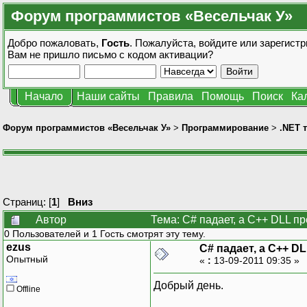
Форум программистов «Весельчак У»
Добро пожаловать,
Гость
. Пожалуйста,
войдите
или
зарегистр
Вам не пришло
письмо с кодом активации?
Начало
Наши сайты
Правила
Помощь
Поиск
Ка
Форум программистов «Весельчак У»
>
Программирование
>
.NET 
Страниц: [
1
]
Вниз
Автор
Тема: C# падает, а C++ DLL п
0 Пользователей и 1 Гость смотрят эту тему.
ezus
C# падает, а C++ D
Опытный
«
:
13-09-2011 09:35 »
Добрый день.
Offline