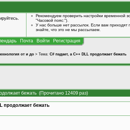
Рекомендуем проверить настройки временной зо
ируйтесь
.
"Часовой пояс:").
У нас больше нет рассылок. Если вам приходят п
знайте, что это не мы рассылаем.
лендарь
Почта
Войти
Регистрация
технология от и до
> Тема:
C# падает, а C++ DLL продолжает бежать
родолжает бежать (Прочитано 12409 раз)
LL продолжает бежать