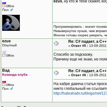
ezus
, ну кто ж тебе скажет, к
Offline
Пол:
Программировать - значит понима
Невывернутое лучше, чем вправл
Многие готовы скорее умереть, ч
ezus
Re: C# падает, а C+
Опытный
«
Ответ #5 :
13-09-2011
Спасибо за подсказку.
Offline
Причину еще не знаю, но появ
Вад
Re: C# падает, а C+
Команда клуба
«
Ответ #6 :
13-09-2011
На хабре давеча статья прос
Offline
никто глобальный не ссылаетс
Пол:
http://habrahabr.ru/blogs/net/12