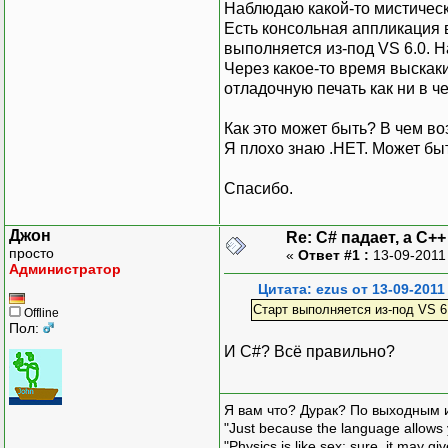
Наблюдаю какой-то мистическ
Есть консольная аппликация 
выполняется из-под VS 6.0. Н
Через какое-то время выскак
отладочную печать как ни в ч
Как это может быть? В чем 
Я плохо знаю .НЕТ. Может бы
Спасибо.
Джон
Re: C# падает, а C+
просто
«
Ответ #1 :
13-09-2011
Администратор
Цитата: ezus от 13-09-2011
Старт выполняется из-под VS 6
Offline
Пол:
И С#? Всё правильно?
Я вам что? Дурак? По выходным 
"Just because the language allows y
"Physics is like sex: sure, it may g