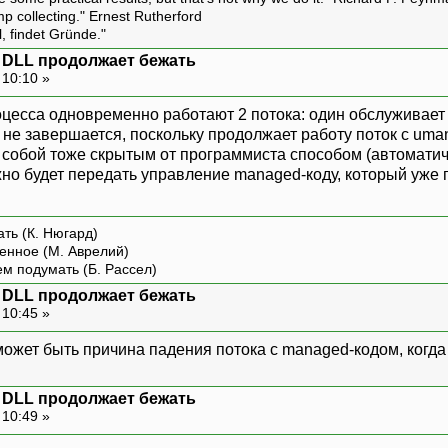
amp collecting." Ernest Rutherford
l, findet Gründe."
+ DLL продолжает бежать
 10:10 »
роцесса одновременно работают 2 потока: один обслуживает 
 не завершается, поскольку продолжает работу поток с uma
собой тоже скрытым от программиста способом (автоматиче
жно будет передать управление managed-коду, который уже 
ть (К. Нюгард)
енное (М. Аврелий)
ем подумать (Б. Рассел)
+ DLL продолжает бежать
 10:45 »
 может быть причина падения потока с managed-кодом, когд
+ DLL продолжает бежать
 10:49 »