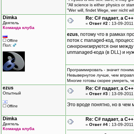
"All science is either physics or st
"Wer will, findet Wege, wer nicht wil
Dimka
Re: C# падает, а C+
Деятель
«
Ответ #2 :
13-09-2011
Команда клуба
ezus
, потому что в рамках п
поток с managed-код, процесс
Offline
Пол:
синхронизируются они между 
unmanaged-кода (в DLL) и ну
Программировать - значит понима
Невывернутое лучше, чем вправл
Многие готовы скорее умереть, ч
ezus
Re: C# падает, а C+
Опытный
«
Ответ #3 :
13-09-2011
Это вроде понятно, но в чем
Offline
Dimka
Re: C# падает, а C+
Деятель
«
Ответ #4 :
13-09-2011
Команда клуба