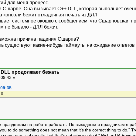
ий для меня процесс.
в Сшарпе. Она вызывает C++ DLL, которая выполняет очень
а консоли бежит отладочная печать из ДЛЛ.
ивает системное окошко с сообщением, что Сшарповская п
ем не бывало - ДЛЛ бежит.
возможна причина падения Сшарпа?
ть существуют какие-нибудь таймауты на ожидание ответов
+ DLL продолжает бежать
 09:43 »
 09:35
.0.
и праздникам на работе работать. По выходным и праздникам я ра
ou to do something does not mean that it’s the correct thing to do." T
ive some practical results, but that's not why we do it." Richard P. Feyn