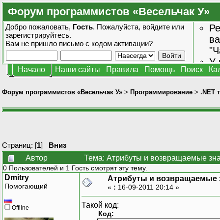
Форум программистов «Весельчак У»
Добро пожаловать,
Гость
. Пожалуйста,
войдите
или
Ре
зарегистрируйтесь
.
ва
Вам не пришло
письмо с кодом активации?
"Ч
У 
Начало
Наши сайты
Правила
Помощь
Поиск
Ка
от
зн
Форум программистов «Весельчак У»
>
Программирование
>
.NET 
Страниц: [
1
]
Вниз
Автор
Тема: Атрибуты и возвращаемые зна
0 Пользователей и 1 Гость смотрят эту тему.
Dmitry
Атрибуты и возвращаемые 
Помогающий
«
:
16-09-2011 20:14 »
Такой код:
Offline
Код: