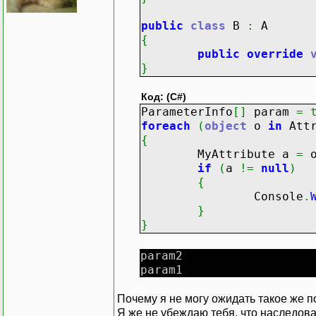
public
class
B
:
A
{
public
override
}
Код: (C#)
ParameterInfo
[
]
param
=
foreach
(
object
o
in
Attr
{
MyAttribute a
=
if
(
a
!=
null
)
{
Console
.
}
}
param2
param1
Почему я не могу ожидать такое же
Я же не убеждаю тебя, что наследова