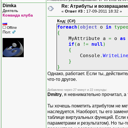
Dimka
Re: Атрибуты и возвращаем
Деятель
«
Ответ #3 :
17-09-2011 18:32 »
Команда клуба
Код: (C#)
foreach
(
object
o
in
type
Offline
Пол:
{
MyAttribute a
=
o
as
if
(
a
!=
null
)
{
Console
.
WriteLin
}
}
Однако, работает. Если ты, действите
что-то другое.
Добавлено через 27 минут и 22 секунды:
Dmitry
, я невнимательно прочитал, 
Ты хочешь пометить атрибутом не мет
наследуется. Наоборот, ты его замен
таблице виртуальных функций. Если н
параметрами и результатом). Но ты-