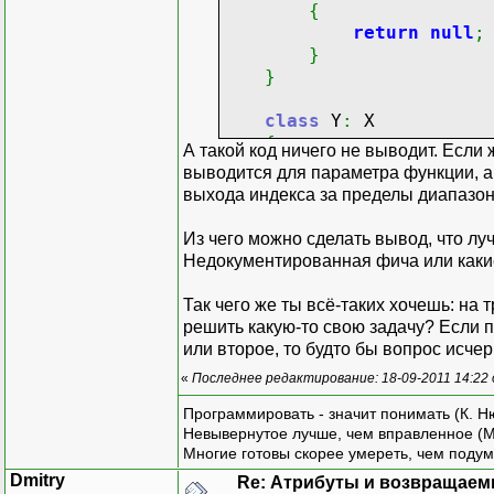
{
return
null
;
}
}
class
Y
:
X
{
А такой код ничего не выводит. Если 
public
override
выводится для параметра функции, а
{
выхода индекса за пределы диапазон
return
null
;
}
Из чего можно сделать вывод, что луч
}
Недокументированная фича или каки
class
Program
Так чего же ты всё-таких хочешь: на 
{
решить какую-то свою задачу? Если п
static
void
Main
или второе, то будто бы вопрос исчер
{
«
Последнее редактирование: 18-09-2011 14:22
foreach
(
Para
{
Программировать - значит понимать (К. Н
foreach
(
Невывернутое лучше, чем вправленное (М
{
Многие готовы скорее умереть, чем подум
A a
Dmitry
Re: Атрибуты и возвращаем