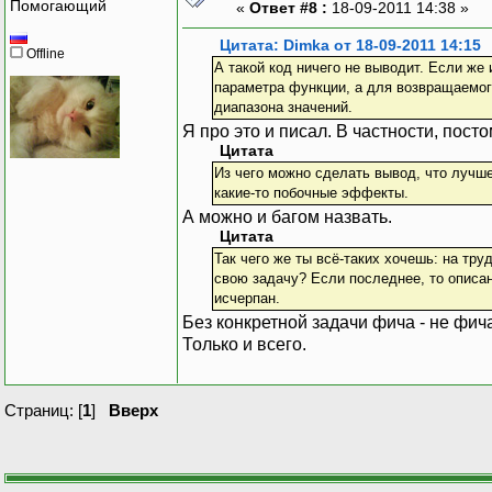
if
(
Помогающий
«
Ответ #8 :
18-09-2011 14:38 »
{
Conso
Цитата: Dimka от 18-09-2011 14:15
Offline
}
А такой код ничего не выводит. Если же 
параметра функции, а для возвращаемог
}
диапазона значений.
}
Я про это и писал. В частности, пост
Console
.
Read
Цитата
}
Из чего можно сделать вывод, что лучше
}
какие-то побочные эффекты.
А можно и багом назвать.
Цитата
Так чего же ты всё-таких хочешь: на тру
свою задачу? Если последнее, то описани
исчерпан.
Без конкретной задачи фича - не фич
Только и всего.
Страниц: [
1
]
Вверх