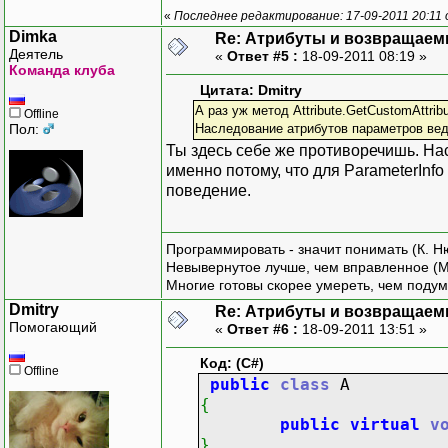
«
Последнее редактирование: 17-09-2011 20:11 
Dimka
Re: Атрибуты и возвращаем
Деятель
«
Ответ #5 :
18-09-2011 08:19 »
Команда клуба
Цитата: Dmitry
А раз уж метод Attribute.GetCustomAttrib
Offline
Пол:
Наследование атрибутов параметров вед
Ты здесь себе же противоречишь. На
именно потому, что для ParameterInf
поведение.
Программировать - значит понимать (К. Н
Невывернутое лучше, чем вправленное (М
Многие готовы скорее умереть, чем подум
Dmitry
Re: Атрибуты и возвращаем
Помогающий
«
Ответ #6 :
18-09-2011 13:51 »
Код: (C#)
Offline
public
class
A
{
public
virtual
v
}