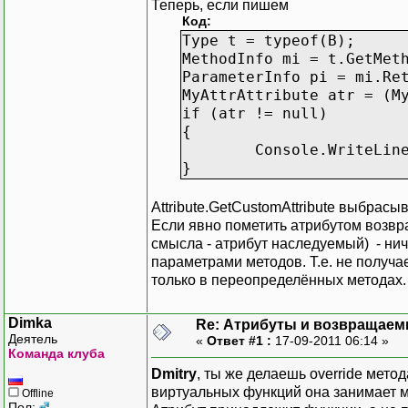
Теперь, если пишем
Код:
Type t = typeof(B);
MethodInfo mi = t.GetMet
ParameterInfo pi = m
MyAttrAttribute atr = (M
if (atr != null)
{
Console.WriteLine(
}
Attribute.GetCustomAttribute выбрас
Если явно пометить атрибутом возвр
смысла - атрибут наследуемый) - ниче
параметрами методов. Т.е. не получ
только в переопределённых методах.
Dimka
Re: Атрибуты и возвращаем
Деятель
«
Ответ #1 :
17-09-2011 06:14 »
Команда клуба
Dmitry
, ты же делаешь override метод
виртуальных функций она занимает м
Offline
Пол: