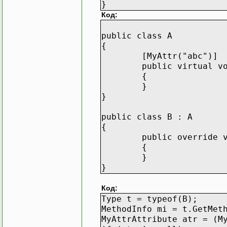
}
Код:
public class A
{
[MyAttr("abc")]
public virtual void
{
}
}
public class B : A
{
public override voi
{
}
}
Код:
Type t = typeof(B);
MethodInfo mi = t.GetMet
MyAttrAttribute atr = (M