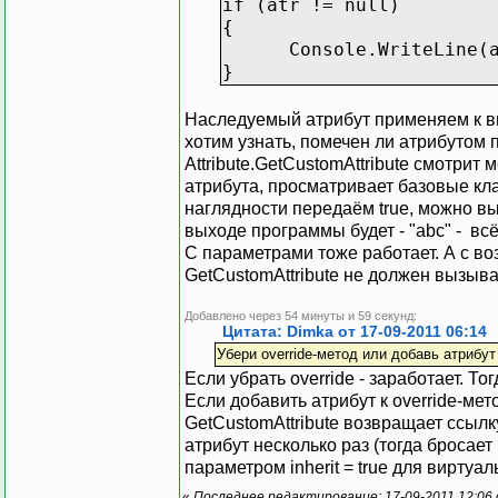
if (atr != null)
{
Console.WriteLine(at
}
Наследуемый атрибут применяем к ви
хотим узнать, помечен ли атрибутом
Attribute.GetCustomAttribute смотрит
атрибута, просматривает базовые кла
наглядности передаём true, можно выз
выходе программы будет - "abc" - всё
С параметрами тоже работает. А с в
GetCustomAttribute не должен вызыва
Добавлено через 54 минуты и 59 секунд:
Цитата: Dimka от 17-09-2011 06:14
Убери override-метод или добавь атрибут 
Если убрать override - заработает. Т
Если добавить атрибут к override-мет
GetCustomAttribute возвращает ссылк
атрибут несколько раз (тогда бросае
параметром inherit = true для вирту
«
Последнее редактирование: 17-09-2011 12:06 