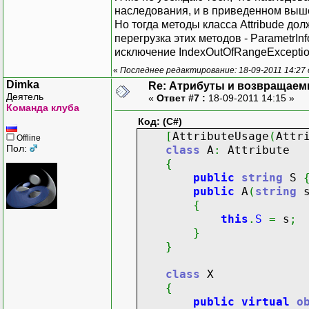
наследования, и в приведенном выше
Но тогда методы класса Attribude дол
перегрузка этих методов - ParametrIn
исключение IndexOutOfRangeExceptio
«
Последнее редактирование: 18-09-2011 14:27 
Dimka
Re: Атрибуты и возвращаем
Деятель
«
Ответ #7 :
18-09-2011 14:15 »
Команда клуба
Код: (C#)
[
AttributeUsage
(
Attr
Offline
Пол:
class
A
:
Attribute
{
public
string
S
public
A
(
string
{
this
.
S
=
s
;
}
}
class
X
{
public
virtual
o