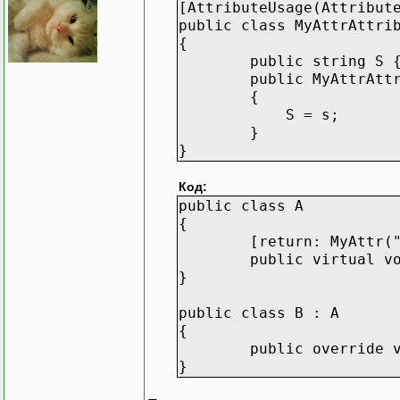
[AttributeUsage(Attribut
public class MyAttrAttri
{
public string S { g
public MyAttrAttrib
{
S = s;
}
}
Код:
public class A
{
[return: MyAttr("a
public virtual void
}
public class B : A
{
public override void
}