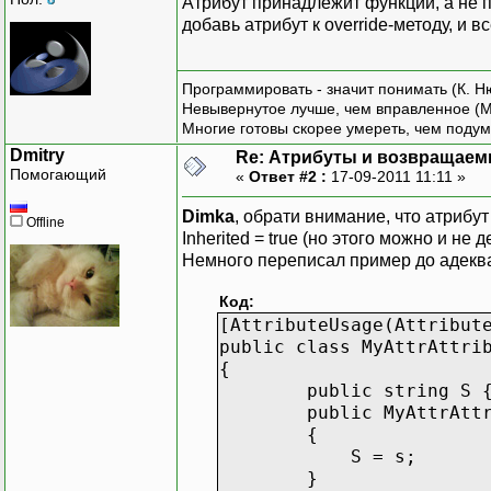
Атрибут принадлежит функции, а не п
добавь атрибут к override-методу, и вс
Программировать - значит понимать (К. Н
Невывернутое лучше, чем вправленное (М
Многие готовы скорее умереть, чем подум
Dmitry
Re: Атрибуты и возвращаем
Помогающий
«
Ответ #2 :
17-09-2011 11:11 »
Dimka
, обрати внимание, что атрибу
Offline
Inherited = true (но этого можно и не 
Немного переписал пример до адеква
Код:
[AttributeUsage(Attribut
public class MyAttrAttri
{
public string S { g
public MyAttrAttrib
{
S = s;
}