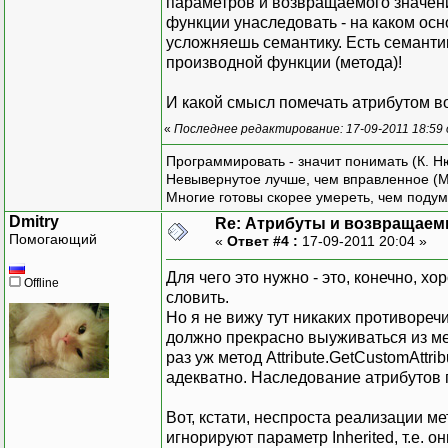
параметров и возвращаемого значени
функции унаследовать - на каком ос
усложняешь семантику. Есть семантик
производной функции (метода)!
И какой смысл помечать атрибутом в
«
Последнее редактирование: 17-09-2011 18:59
Программировать - значит понимать (К. Н
Невывернутое лучше, чем вправленное (М
Многие готовы скорее умереть, чем подум
Dmitry
Re: Атрибуты и возвращаем
Помогающий
«
Ответ #4 :
17-09-2011 20:04 »
Для чего это нужно - это, конечно, х
Offline
словить.
Но я не вижу тут никаких противореч
должно прекрасно выуживаться из ме
раз уж метод Attribute.GetCustomAttri
адекватно. Наследование атрибутов 
Вот, кстати, неспроста реализации ме
игнорируют параметр Inherited, т.е. 