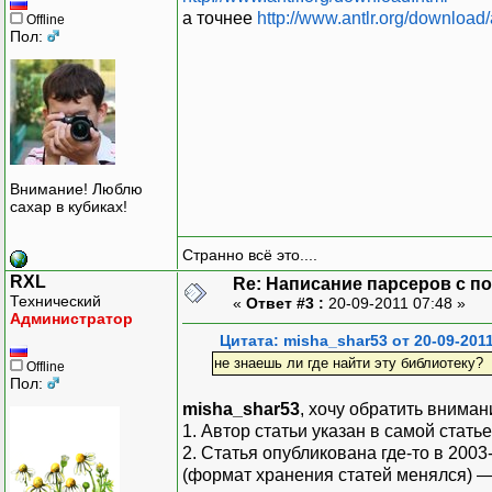
а точнее
http://www.antlr.org/download/
Offline
Пол:
Внимание! Люблю
сахар в кубиках!
Странно всё это....
RXL
Re: Написание парсеров с 
Технический
«
Ответ #3 :
20-09-2011 07:48 »
Администратор
Цитата: misha_shar53 от 20-09-2011
не знаешь ли где найти эту библиотеку?
Offline
Пол:
misha_shar53
, хочу обратить внима
1. Автор статьи указан в самой стать
2. Статья опубликована где-то в 200
(формат хранения статей менялся) — 