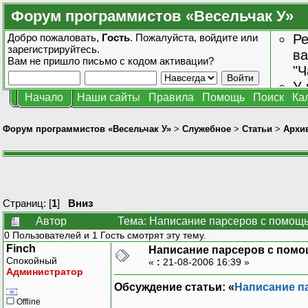
Форум программистов «Весельчак У»
Добро пожаловать,
Гость
. Пожалуйста,
войдите
или
Ре
зарегистрируйтесь
.
ва
Вам не пришло
письмо с кодом активации?
"Ч
У 
Начало
Наши сайты
Правила
Помощь
Поиск
Ка
от
зн
Форум программистов «Весельчак У»
>
Служебное
>
Статьи
>
Архив
Страниц: [
1
]
Вниз
Автор
Тема: Написание парсеров с помощ
0 Пользователей и 1 Гость смотрят эту тему.
Finch
Написание парсеров с пом
Спокойный
«
:
21-08-2006 16:39 »
Администратор
Обсуждение статьи: «
Написание п
Offline