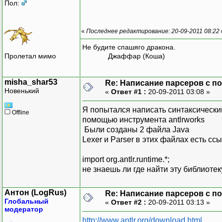
Пол:
«
Последнее редактирование: 20-09-2011 08:22
Не будите спашяго дракона.
Пролетал мимо
Джаффар (Коша)
misha_shar53
Re: Написание парсеров с 
Новенький
«
Ответ #1 :
20-09-2011 03:08 »
Я попытался написать синтаксически
Offline
помощью инструмента antlrworks
Были созданы 2 файла Java
Lexer и Parser в этих файлах есть сс
import org.antlr.runtime.*;
не знаешь ли где найти эту библиотек
Антон (LogRus)
Re: Написание парсеров с 
Глобальный
«
Ответ #2 :
20-09-2011 03:13 »
модератор
http://www.antlr.org/download.html